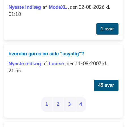
af
,
den 02-08-2026 kl.
Nyeste indlæg
ModeXL
01:18
1 svar
hvordan gøres en side "usynlig"?
af
,
den 11-08-2007 kl.
Nyeste indlæg
Louise
21:55
45 svar
1
2
3
4