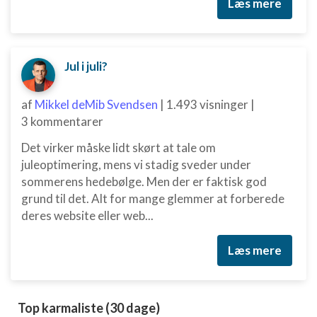
Læs mere
IAB Special Features:
Bruge præcise geografiske
placeringsoplysninger
Jul i juli?
Identificere enheder baseret på aktivt
anmodede oplysninger
af
Mikkel deMib Svendsen
|
1.493 visninger
|
Ikke-IAB-behandlingsformål:
3 kommentarer
Nødvendig
Det virker måske lidt skørt at tale om
Ydeevne
juleoptimering, mens vi stadig sveder under
sommerens hedebølge. Men der er faktisk god
Funktionel
grund til det. Alt for mange glemmer at forberede
deres website eller web...
Annoncering / marketing
Læs mere
Top karmaliste (30 dage)