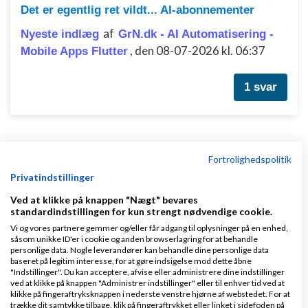
Det er egentlig ret vildt... AI-abonnementer
af
Nyeste indlæg
GrN.dk - AI Automatisering -
,
den 08-07-2026 kl. 06:37
Mobile Apps Flutter
1 svar
Fortrolighedspolitik
Klar lønnen med Danløn
Privatindstillinger
Lav løn på et øjeblik–nemt, sikkert
Ved at klikke på knappen "Nægt" bevares
standardindstillingen for kun strengt nødvendige cookie.
og billigt. Opret gratis konto.
Vi og vores partnere gemmer og/eller får adgang til oplysninger på en enhed,
www.danlon.dk/
såsom unikke ID'er i cookie og anden browserlagring for at behandle
personlige data. Nogle leverandører kan behandle dine personlige data
baseret på legitim interesse, for at gøre indsigelse mod dette åbne
Køb en virksomhed
"Indstillinger". Du kan acceptere, afvise eller administrere dine indstillinger
ved at klikke på knappen "Administrer indstillinger" eller til enhver tid ved at
Køb en virksomhed med
klikke på fingeraftryksknappen i nederste venstre hjørne af webstedet. For at
kunder og omsætning hos Saxis
trække dit samtykke tilbage, klik på fingeraftrykket eller linket i sidefoden på