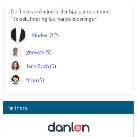
De flinkeste Amino’er der hjælper mest med
"Teknik, hosting & e-handelsløsninger"
Modexl
(12)
gnowak
(9)
JanniBach
(5)
fitou
(5)
Partnere