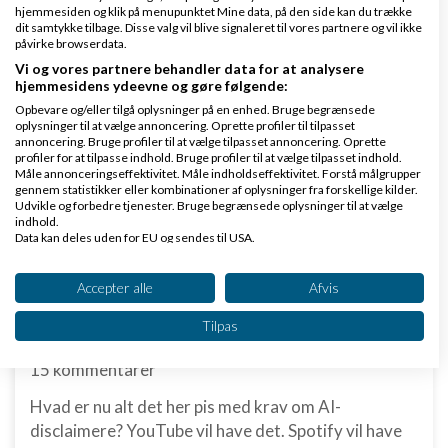
hjemmesiden og klik på menupunktet Mine data, på den side kan du trække
www.saxis.dk
dit samtykke tilbage. Disse valg vil blive signaleret til vores partnere og vil ikke
påvirke browserdata.
Vi og vores partnere behandler data for at analysere
Dinero Regnskabsprogram
hjemmesidens ydeevne og gøre følgende:
Opret nemt og hurtigt fakturaer
Opbevare og/eller tilgå oplysninger på en enhed. Bruge begrænsede
Lav gratis bruger på Dinero i dag
oplysninger til at vælge annoncering. Oprette profiler til tilpasset
annoncering. Bruge profiler til at vælge tilpasset annoncering. Oprette
www.dinero.dk
profiler for at tilpasse indhold. Bruge profiler til at vælge tilpasset indhold.
Måle annonceringseffektivitet. Måle indholdseffektivitet. Forstå målgrupper
gennem statistikker eller kombinationer af oplysninger fra forskellige kilder.
Udvikle og forbedre tjenester. Bruge begrænsede oplysninger til at vælge
indhold.
Data kan deles uden for EU og sendes til USA.
Nye ekspertblog-indlæg om E-handel
Dit samtykke og cookie gælder udelukkende for denne hjemmeside/app.
Se partnerliste (2 IAB-leverandører)
Accepter alle
Afvis
Hvorfor oplyse om AI?
Vi bruger dine data til følgende formål:
Tilpas
IAB's behandlingsformål:
af
Mikkel deMib Svendsen
|
2.342 visninger
|
15 kommentarer
Opbevare og/eller tilgå oplysninger på en
enhed
Hvad er nu alt det her pis med krav om AI-
Bruge begrænsede oplysninger til at vælge
disclaimere? YouTube vil have det. Spotify vil have
annoncering