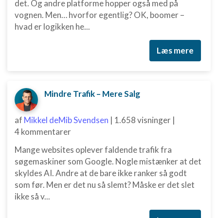
det. Og andre platforme hopper også med på
vognen. Men… hvorfor egentlig? OK, boomer –
Oprette profiler til tilpasset annoncering
hvad er logikken he...
Bruge profiler til at vælge tilpasset
annoncering
Læs mere
Oprette profiler for at tilpasse indhold
Bruge profiler til at vælge tilpasset indhold
Mindre Trafik – Mere Salg
Måle annonceringseffektivitet
af
Mikkel deMib Svendsen
|
1.658 visninger
|
Måle indholdseffektivitet
4 kommentarer
Forstå målgrupper gennem statistikker eller
Mange websites oplever faldende trafik fra
kombinationer af oplysninger fra forskellige
søgemaskiner som Google. Nogle mistænker at det
kilder
skyldes AI. Andre at de bare ikke ranker så godt
Udvikle og forbedre tjenester
som før. Men er det nu så slemt? Måske er det slet
ikke så v...
Bruge begrænsede oplysninger til at vælge
indhold