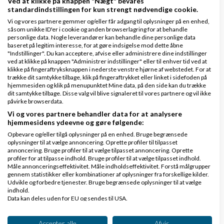
Ved at klikke på knappen "Nægt" bevares
standardindstillingen for kun strengt nødvendige cookie.
Vi og vores partnere gemmer og/eller får adgang til oplysninger på en enhed,
Beskrivelsen (
meta description
) på forsiden bør
såsom unikke ID'er i cookie og anden browserlagring for at behandle
personlige data. Nogle leverandører kan behandle dine personlige data
være længere (100-150 tegn) og mere relevant ift.
baseret på legitim interesse, for at gøre indsigelse mod dette åbne
"Indstillinger". Du kan acceptere, afvise eller administrere dine indstillinger
sidens indhold. Tekstindholdet på forsiden kunne i
ved at klikke på knappen "Administrer indstillinger" eller til enhver tid ved at
den forbindelse også være bedre, da det
klikke på fingeraftryksknappen i nederste venstre hjørne af webstedet. For at
trække dit samtykke tilbage, klik på fingeraftrykket eller linket i sidefoden på
nuværende næppe virker så godt ift.
hjemmesiden og klik på menupunktet Mine data, på den side kan du trække
dit samtykke tilbage. Disse valg vil blive signaleret til vores partnere og vil ikke
søgemaskinerne
. Skriv en lille introduktion på
påvirke browserdata.
forsiden, som er relevant ift. indholdet.
Vi og vores partnere behandler data for at analysere
hjemmesidens ydeevne og gøre følgende:
Opbevare og/eller tilgå oplysninger på en enhed. Bruge begrænsede
Der mangler en god tekstbeskrivelse på produkt
oplysninger til at vælge annoncering. Oprette profiler til tilpasset
annoncering. Bruge profiler til at vælge tilpasset annoncering. Oprette
kategori siderne fx spiseborde. Du skal gøre denne
profiler for at tilpasse indhold. Bruge profiler til at vælge tilpasset indhold.
Måle annonceringseffektivitet. Måle indholdseffektivitet. Forstå målgrupper
side relevant ift. spiseborde og udnytte, at en
gennem statistikker eller kombinationer af oplysninger fra forskellige kilder.
Udvikle og forbedre tjenester. Bruge begrænsede oplysninger til at vælge
masse produktsider indenfor kategorien linker op til
indhold.
Data kan deles uden for EU og sendes til USA.
sin kategoriside.
Dit samtykke og cookie gælder udelukkende for denne hjemmeside/app.
Produkt kategori siderne fx spiseborde har i øvrigt
Se partnerliste (2 IAB-leverandører)
Accepter alle
Afvis