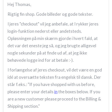
Hej Thomas,
Rigtig fin shop. Gode billeder og gode tekster.
I jeres "checkout" vil jeg anbefale, at I rykker jeres
login-funktion nederst eller andetsteds.
Opløsningen på min skærm gjorde i hvert fald, at
det var det eneste jeg så, og jeg brugte alligevel
nogle sekunder på at finde ud af, at jeg ikke
behøvede logge ind for at betale :-).
I forlængelse af jeres checkout, vil det være en god
idé at oversætte teksten fra engelsk til dansk. Der
står f.eks.: "
If you have shopped with us before,
please enter your details
in
the boxes below. If you
are a new customer please proceed to the Billing &
Shipping section."