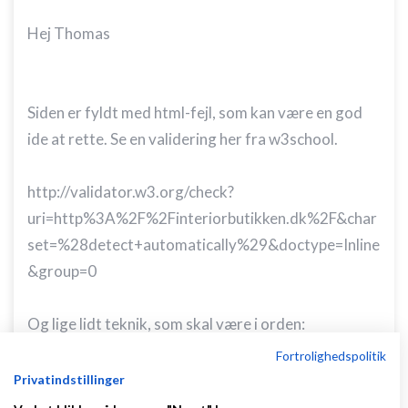
Hej Thomas
Siden er fyldt med html-fejl, som kan være en god
ide at rette. Se en validering her fra w3school.
http://validator.w3.org/check?
uri=http%3A%2F%2Finteriorbutikken.dk%2F&char
set=%28detect+automatically%29&doctype=Inline
&group=0
Og lige lidt teknik, som skal være i orden:
- Javascripts skal loaded i bunden af siden.
Fortrolighedspolitik
- Style skal lægges ud i css-filer og ikke inkluderes i
Privatindstillinger
koden. Ligeledes med
javascript
.