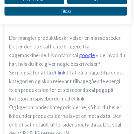
ikke sat en relevant meta title + description, hvilket
Vi bruger dine data til følgende formål:
Tilpas
er fatalt ift. søgemaskinerne. Der bruges i stedet
IAB's behandlingsformål:
forsidens meta data. MEGET skidt!
Opbevare og/eller tilgå oplysninger på en
enhed
Der mangler produktbeskrivelser en masse steder.
Bruge begrænsede oplysninger til at vælge
Det er der, du skal hente brugere fra
annoncering
søgemaskinerne. Hvordan skal
google
vide, hvad du
Oprette profiler til tilpasset annoncering
har, hvis du ikke giver nogle beskrivelser?
Bruge profiler til at vælge tilpasset
Sørg også for at få et
link
til at gå tilbage til produkt
annoncering
kategorien og skab relevant tilbagegående energi
Oprette profiler for at tilpasse indhold
fx en produktside for et spisebord skal pege på
kategorien spiseborde med et link.
Bruge profiler til at vælge tilpasset indhold
Og ligesom under kategorisiderne, så har du heller
Måle annonceringseffektivitet
ikke under produktsiderne lavet en meta data. Den
er blot sat default til forsidens meta data. Det skal
Måle indholdseffektivitet
der VIRKELIG rettes op på!