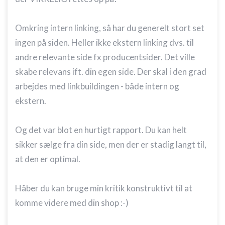
Forstå målgrupper gennem statistikker eller
kombinationer af oplysninger fra forskellige
kilder
Omkring intern linking, så har du generelt stort set
ingen på siden. Heller ikke ekstern linking dvs. til
Udvikle og forbedre tjenester
andre relevante side fx producentsider. Det ville
Bruge begrænsede oplysninger til at vælge
skabe relevans ift. din egen side. Der skal i den grad
indhold
arbejdes med linkbuildingen - både intern og
IAB Special Features:
ekstern.
Bruge præcise geografiske
placeringsoplysninger
Og det var blot en hurtigt rapport. Du kan helt
Identificere enheder baseret på aktivt
anmodede oplysninger
sikker sælge fra din side, men der er stadig langt til,
at den er optimal.
Ikke-IAB-behandlingsformål:
Nødvendig
Håber du kan bruge min kritik konstruktivt til at
Ydeevne
komme videre med din shop :-)
Funktionel