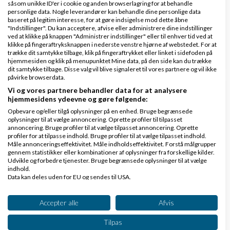
såsom unikke ID'er i cookie og anden browserlagring for at behandle
kan bruges sammen med deres software.
personlige data. Nogle leverandører kan behandle dine personlige data
baseret på legitim interesse, for at gøre indsigelse mod dette åbne
"Indstillinger". Du kan acceptere, afvise eller administrere dine indstillinger
ved at klikke på knappen "Administrer indstillinger" eller til enhver tid ved at
klikke på fingeraftryksknappen i nederste venstre hjørne af webstedet. For at
Svar
trække dit samtykke tilbage, klik på fingeraftrykket eller linket i sidefoden på
hjemmesiden og klik på menupunktet Mine data, på den side kan du trække
dit samtykke tilbage. Disse valg vil blive signaleret til vores partnere og vil ikke
påvirke browserdata.
Vi og vores partnere behandler data for at analysere
hjemmesidens ydeevne og gøre følgende:
Opbevare og/eller tilgå oplysninger på en enhed. Bruge begrænsede
oplysninger til at vælge annoncering. Oprette profiler til tilpasset
annoncering. Bruge profiler til at vælge tilpasset annoncering. Oprette
Søren Bramer (sellsume.dk)
Skrevet
20-01-2015
profiler for at tilpasse indhold. Bruge profiler til at vælge tilpasset indhold.
kl. 20:25
Måle annonceringseffektivitet. Måle indholdseffektivitet. Forstå målgrupper
Gennemsnit
5,0
stjerner givet af
1
gennem statistikker eller kombinationer af oplysninger fra forskellige kilder.
Udvikle og forbedre tjenester. Bruge begrænsede oplysninger til at vælge
person
indhold.
Data kan deles uden for EU og sendes til USA.
Dit samtykke og cookie gælder udelukkende for denne hjemmeside/app.
Se partnerliste (2 IAB-leverandører)
Accepter alle
Afvis
Hej Cecilie.
Vi bruger dine data til følgende formål:
Tilpas
IAB's behandlingsformål: