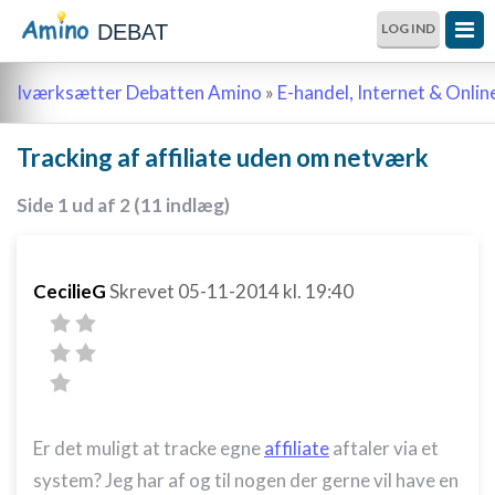
DEBAT
LOG IND
Iværksætter Debatten Amino
»
E-handel, Internet & Onli
Tracking af affiliate uden om netværk
Side 1 ud af 2 (11 indlæg)
CecilieG
Skrevet
05-11-2014
kl. 19:40
Er det muligt at tracke egne
affiliate
aftaler via et
system? Jeg har af og til nogen der gerne vil have en