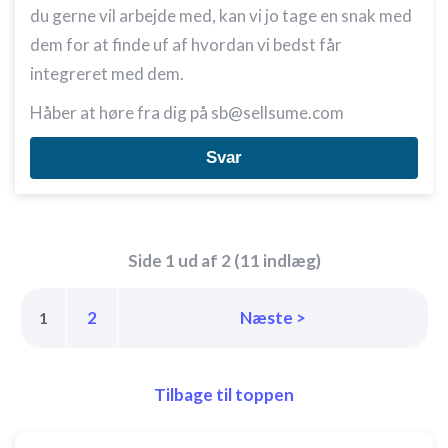
du gerne vil arbejde med, kan vi jo tage en snak med
Udvikle og forbedre tjenester
dem for at finde uf af hvordan vi bedst får
integreret med dem.
Bruge begrænsede oplysninger til at vælge
indhold
Håber at høre fra dig på sb@sellsume.com
IAB Special Features:
Bruge præcise geografiske
Svar
placeringsoplysninger
Identificere enheder baseret på aktivt
anmodede oplysninger
Side 1 ud af 2 (11 indlæg)
Ikke-IAB-behandlingsformål:
Nødvendig
2
Næste >
1
Ydeevne
Funktionel
Tilbage til toppen
Annoncering / marketing