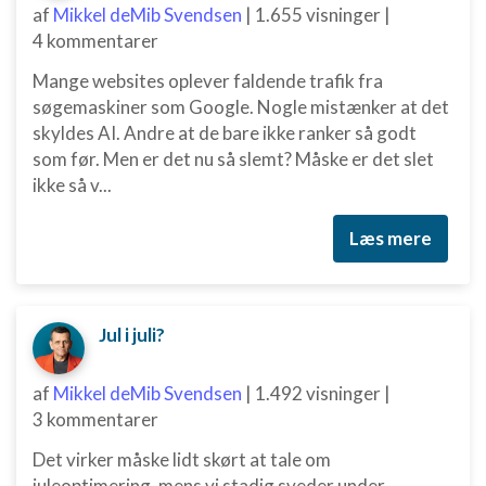
af
Mikkel deMib Svendsen
|
1.655 visninger
|
4 kommentarer
Mange websites oplever faldende trafik fra
søgemaskiner som Google. Nogle mistænker at det
skyldes AI. Andre at de bare ikke ranker så godt
som før. Men er det nu så slemt? Måske er det slet
ikke så v...
Læs mere
Jul i juli?
af
Mikkel deMib Svendsen
|
1.492 visninger
|
3 kommentarer
Det virker måske lidt skørt at tale om
juleoptimering, mens vi stadig sveder under