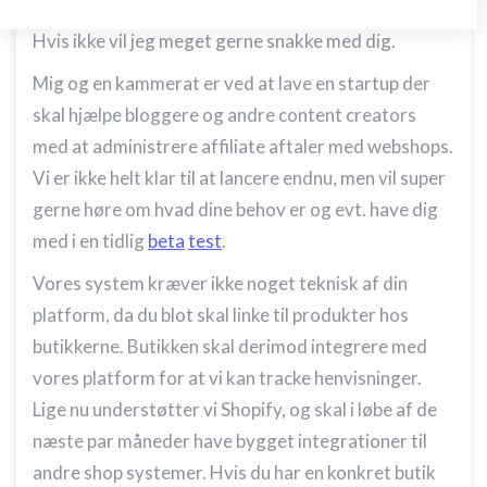
Lykkedes det dig at finde et system du kunne bruge?
Opbevare og/eller tilgå oplysninger på en
Hvis ikke vil jeg meget gerne snakke med dig.
enhed
Mig og en kammerat er ved at lave en startup der
Bruge begrænsede oplysninger til at vælge
annoncering
skal hjælpe bloggere og andre content creators
med at administrere affiliate aftaler med webshops.
Oprette profiler til tilpasset annoncering
Vi er ikke helt klar til at lancere endnu, men vil super
Bruge profiler til at vælge tilpasset
gerne høre om hvad dine behov er og evt. have dig
annoncering
med i en tidlig
beta
test
.
Oprette profiler for at tilpasse indhold
Vores system kræver ikke noget teknisk af din
Bruge profiler til at vælge tilpasset indhold
platform, da du blot skal linke til produkter hos
butikkerne. Butikken skal derimod integrere med
Måle annonceringseffektivitet
vores platform for at vi kan tracke henvisninger.
Måle indholdseffektivitet
Lige nu understøtter vi Shopify, og skal i løbe af de
næste par måneder have bygget integrationer til
Forstå målgrupper gennem statistikker eller
kombinationer af oplysninger fra forskellige
andre shop systemer. Hvis du har en konkret butik
kilder