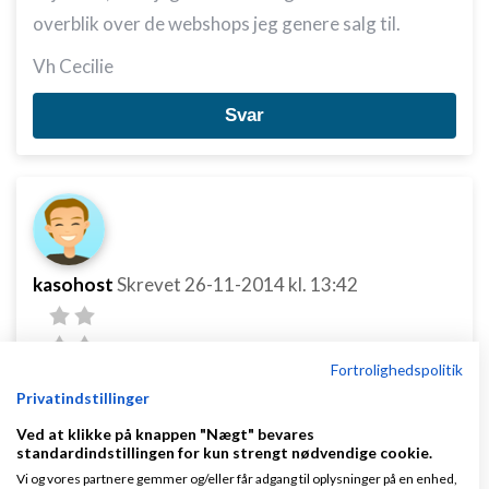
overblik over de webshops jeg genere salg til.
Vh Cecilie
Svar
kasohost
Skrevet
26-11-2014
kl. 13:42
Fortrolighedspolitik
Privatindstillinger
Ved at klikke på knappen "Nægt" bevares
Du kan kigge på:
http://ww3.linktrackr.com/pixel-
standardindstillingen for kun strengt nødvendige cookie.
tracking
, som beskriver 3 forskellige metoder, som
Vi og vores partnere gemmer og/eller får adgang til oplysninger på en enhed,