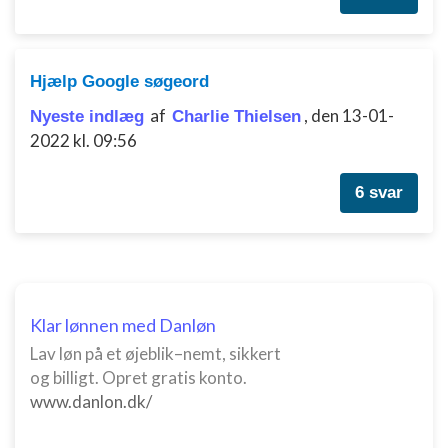
Forstå målgrupper gennem statistikker eller
kombinationer af oplysninger fra forskellige
kilder
Udvikle og forbedre tjenester
Hjælp Google søgeord
af
,
den 13-01-
Nyeste indlæg
Charlie Thielsen
Bruge begrænsede oplysninger til at vælge
indhold
2022 kl. 09:56
IAB Special Features:
6 svar
Bruge præcise geografiske
placeringsoplysninger
Identificere enheder baseret på aktivt
anmodede oplysninger
Ikke-IAB-behandlingsformål:
Klar lønnen med Danløn
Nødvendig
Lav løn på et øjeblik–nemt, sikkert
og billigt. Opret gratis konto.
Ydeevne
www.danlon.dk/
Funktionel