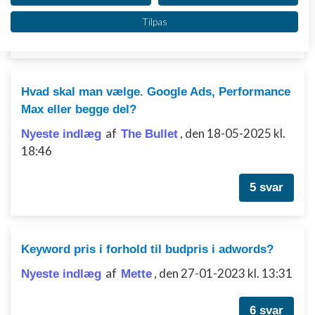
Vi bruger dine data til følgende formål:
Tilpas
3 svar
IAB's behandlingsformål:
Opbevare og/eller tilgå oplysninger på en
enhed
Hvad skal man vælge. Google Ads, Performance
Bruge begrænsede oplysninger til at vælge
annoncering
Max eller begge del?
af
,
den 18-05-2025 kl.
Oprette profiler til tilpasset annoncering
Nyeste indlæg
The Bullet
18:46
Bruge profiler til at vælge tilpasset
annoncering
5 svar
Oprette profiler for at tilpasse indhold
Bruge profiler til at vælge tilpasset indhold
Keyword pris i forhold til budpris i adwords?
Måle annonceringseffektivitet
af
,
den 27-01-2023 kl. 13:31
Nyeste indlæg
Mette
Måle indholdseffektivitet
6 svar