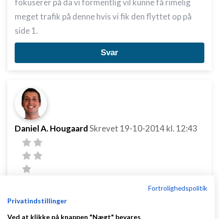
fokuserer på da vi formentlig vil kunne få rimelig
meget trafik på denne hvis vi fik den flyttet op på
side 1.
Svar
Daniel A. Hougaard
Skrevet
19-10-2014
kl. 12:43
Fortrolighedspolitik
Hej
Privatindstillinger
Det er 100% det jeg søger. Mange tak :-)
Ved at klikke på knappen "Nægt" bevares