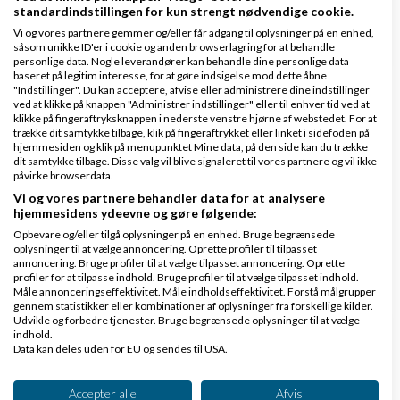
standardindstillingen for kun strengt nødvendige cookie.
Vi og vores partnere gemmer og/eller får adgang til oplysninger på en enhed,
Svar
såsom unikke ID'er i cookie og anden browserlagring for at behandle
personlige data. Nogle leverandører kan behandle dine personlige data
baseret på legitim interesse, for at gøre indsigelse mod dette åbne
"Indstillinger". Du kan acceptere, afvise eller administrere dine indstillinger
ved at klikke på knappen "Administrer indstillinger" eller til enhver tid ved at
klikke på fingeraftryksknappen i nederste venstre hjørne af webstedet. For at
Side 1 ud af 1 (6 indlæg)
trække dit samtykke tilbage, klik på fingeraftrykket eller linket i sidefoden på
hjemmesiden og klik på menupunktet Mine data, på den side kan du trække
dit samtykke tilbage. Disse valg vil blive signaleret til vores partnere og vil ikke
påvirke browserdata.
Tilbage til toppen
Vi og vores partnere behandler data for at analysere
hjemmesidens ydeevne og gøre følgende:
Google Adwords & andre PPC marketing
Opbevare og/eller tilgå oplysninger på en enhed. Bruge begrænsede
oplysninger til at vælge annoncering. Oprette profiler til tilpasset
programmer
annoncering. Bruge profiler til at vælge tilpasset annoncering. Oprette
profiler for at tilpasse indhold. Bruge profiler til at vælge tilpasset indhold.
Emner
Måle annonceringseffektivitet. Måle indholdseffektivitet. Forstå målgrupper
gennem statistikker eller kombinationer af oplysninger fra forskellige kilder.
Udvikle og forbedre tjenester. Bruge begrænsede oplysninger til at vælge
indhold.
Google Maps
Data kan deles uden for EU og sendes til USA.
af
,
den 25-
Nyeste indlæg
Niels Møller Jensen
Dit samtykke og cookie gælder udelukkende for denne hjemmeside/app.
09-2025 kl. 08:40
Se partnerliste (2 IAB-leverandører)
Accepter alle
Afvis