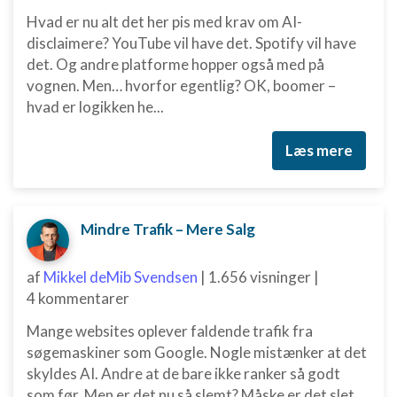
Hvad er nu alt det her pis med krav om AI-
disclaimere? YouTube vil have det. Spotify vil have
det. Og andre platforme hopper også med på
vognen. Men… hvorfor egentlig? OK, boomer –
hvad er logikken he...
Læs mere
Mindre Trafik – Mere Salg
af
Mikkel deMib Svendsen
|
1.656 visninger
|
4 kommentarer
Mange websites oplever faldende trafik fra
søgemaskiner som Google. Nogle mistænker at det
skyldes AI. Andre at de bare ikke ranker så godt
som før. Men er det nu så slemt? Måske er det slet