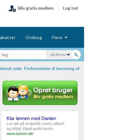
Bliv gratis medlem
Log Ind
abatter
Ordbog
Flere
på Amino
book-side: Forberedelse til lancering af
Klar lønnen med Danløn
Lav løn på et øjeblik–nemt, sikkert
og billigt. Opret gratis konto.
www.danlon.dk/