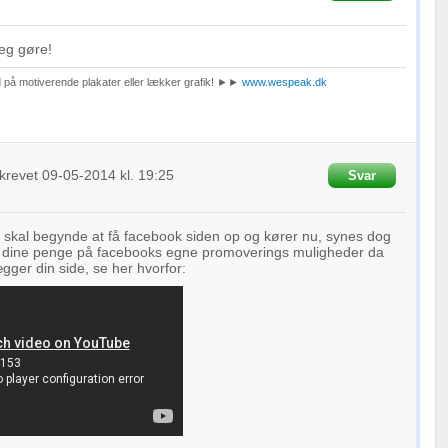
jeg gøre!
ud på motiverende plakater eller lækker grafik! ►►
www.wespeak.dk
krevet
09-05-2014
kl. 19:25
Svar
u skal begynde at få facebook siden op og kører nu, synes dog
de dine penge på facebooks egne promoverings muligheder da
gger din side, se her hvorfor: