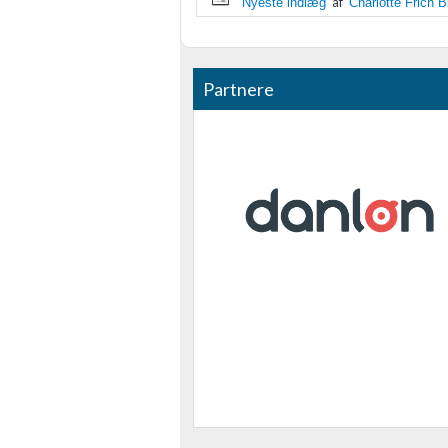
af
Nyeste indlæg
Charlotte Frich 
Partnere