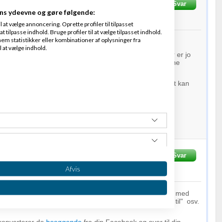
Skrevet
11-
Svar
Fra
http://www.socialsuccess.dk
ns ydeevne og gøre følgende:
4
at vælge annoncering. Oprette profiler til tilpasset
t tilpasse indhold. Bruge profiler til at vælge tilpasset indhold.
em statistikker eller kombinationer af oplysninger fra
l at vælge indhold.
r at du skal dele den med dit netværk. Enhver FB-bruger er jo
0 venner, der også vil se at de har liket din side og dine
d budskabet med alle du kender :-)
arbejdet med
salg
gennem Facebook på webshop, og det kan
sultater, hvis man gør det ordentligt!
uccess.dk
der
Skrevet
12-05-2014
Svar
Fra
Space Surfer
Afvis
at hive venner indenfor indtil du har din webshop oppe, med
 viral
markedsføring
ala "nu 30 dage til..." " Nu 10 dage til" osv.