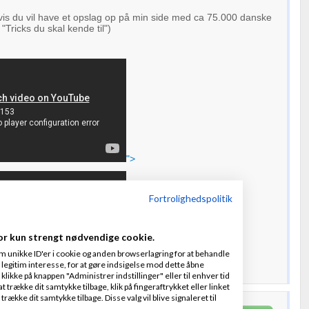
vis du vil have et opslag op på min side med ca 75.000 danske
 "Tricks du skal kende til")
">
Fortrolighedspolitik
or kun strengt nødvendige cookie.
m unikke ID'er i cookie og anden browserlagring for at behandle
legitim interesse, for at gøre indsigelse mod dette åbne
">
 klikke på knappen "Administrer indstillinger" eller til enhver tid
 trække dit samtykke tilbage, klik på fingeraftrykket eller linket
kke dit samtykke tilbage. Disse valg vil blive signaleret til