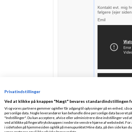
Kontakt evt. mig h
følgere (ejer siden
Emil
Privatindstillinger
Ved at klikke på knappen "Nægt" bevares standardindstillingen f
Vi og vores partnere gemmer og/eller får adgang til oplysninger på en enhed, såso
personlige data. Nogle leverandører kan behandle dine personlige data baseret på 
"Indstillinger". Du kan acceptere, afvise eller administrere dine indstillinger ved at
ved at klikke på fingeraftryksknappen i nederste venstre hjørne af webstedet. For at
i sidefoden på hjemmesiden og klik på menupunktet Mine data, på den side kan du træ
vores partnere og vil ikke påvirke browserdata.