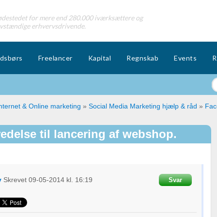
destedet for mere end 280.000 iværksættere og
lvstændige erhvervsdrivende.
dsbørs
Freelancer
Kapital
Regnskab
Events
R
nternet & Online marketing
»
Social Media Marketing hjælp & råd
»
Face
edelse til lancering af webshop.
v
Skrevet
09-05-2014
kl. 16:19
Svar