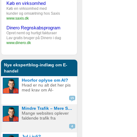
Køb en virksomhed
Køb en virksomhed med
kunder og omsætning hos Saxis
www.saxis.dk
Dinero Regnskabsprogram
Opret nemt og hurtigt fakturaer
Lav gratis bruger på Dinero i dag
www.dinero.dk
Nye ekspertblog-indlæg om E-
handel
Hvorfor oplyse om AI?
Hvad er nu alt det her pis
med krav om AI-
disclaimere? YouTube vil
15
have det. Spotify vil have
det. Og andre platforme
Mindre Trafik – Mere Salg
hopper også med på
Mange websites oplever
vognen. Men… hvorfor
faldende trafik fra
egentlig? OK, boomer –
søgemaskiner som
hvad er logikken he...
4
Google. Nogle mistænker
at det skyldes AI. Andre at
Jul i juli?