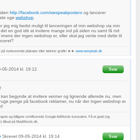
siden
http://facebook.com/wespeakposters
og lancerer
æste uge
webshop
.
 jeg mig bedst muligt til lanceringen af min webshop via min
et en god idé at invitere mange ind på siden nu samt få mit
e, imens der ingen webshop er, eller skal jeg vente med dette til
nceret?
ud på motiverende plakater eller lækker grafik! ►►
www.wespeak.dk
9-05-2014
kl. 19:12
Svar
!
 kan begynde at invitere venner og lignende allerede nu, men
ruge penge på facebook reklamer, nu når der ingen webshop er.
t!
ste og billigste certificerede Google AdWords-konsulent. Få et godt (og
de) tilbud på MadWords.dk.
v
Skrevet
09-05-2014
kl. 19:14
Svar