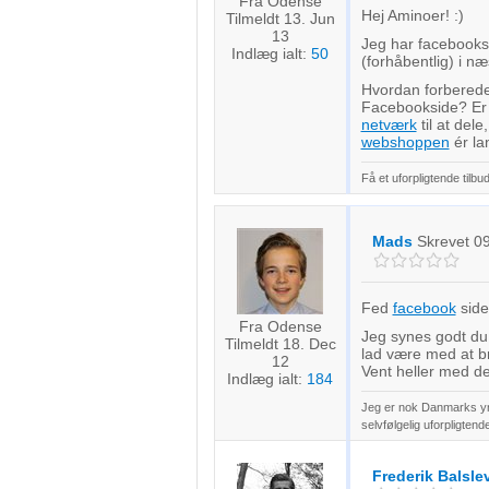
Fra Odense
Hej Aminoer! :)
Tilmeldt 13. Jun
13
Jeg har facebook
Indlæg ialt:
50
(forhåbentlig) i n
Hvordan forbereder
Facebookside? Er d
netværk
til at del
webshoppen
ér la
Få et uforpligtende tilb
Mads
Skrevet
0
Fed
facebook
side
Fra Odense
Jeg synes godt du
Tilmeldt 18. Dec
lad være med at b
12
Vent heller med de
Indlæg ialt:
184
Jeg er nok Danmarks yng
selvfølgelig uforpligten
Frederik Balsle