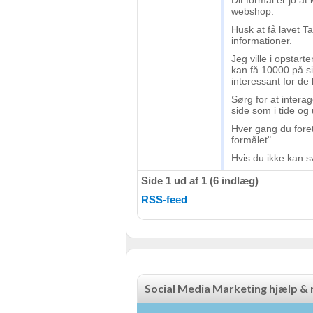
Dit formål er jo at
webshop.
Måle annonceringseffektivitet
Husk at få lavet 
informationer.
Måle indholdseffektivitet
Jeg ville i opstar
kan få 10000 på si
interessant for d
Forstå målgrupper gennem statistikker eller kombinationer af 
kilder
Sørg for at inter
side som i tide og
Udvikle og forbedre tjenester
Hver gang du foret
formålet".
Bruge begrænsede oplysninger til at vælge indhold
Hvis du ikke kan sv
IAB Special Features:
Side 1 ud af 1 (6 indlæg)
Bruge præcise geografiske placeringsoplysninger
RSS-feed
Identificere enheder baseret på aktivt anmodede oplysninger
Ikke-IAB-behandlingsformål:
Nødvendig
Social Media Marketing hjælp & 
Ydeevne