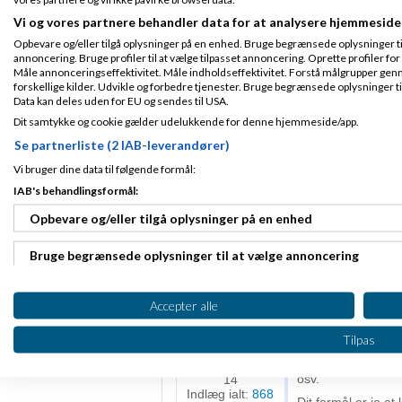
SocialSuccess
Vi og vores partnere behandler data for at analysere hjemmeside
05-2014
kl. 20:1
Opbevare og/eller tilgå oplysninger på en enhed. Bruge begrænsede oplysninger til 
annoncering. Bruge profiler til at vælge tilpasset annoncering. Oprette profiler for a
Måle annonceringseffektivitet. Måle indholdseffektivitet. Forstå målgrupper genn
Hej Frederik :-)
Fra
forskellige kilder. Udvikle og forbedre tjenester. Bruge begrænsede oplysninger ti
Frederiksberg
Jeg synes helt kla
Data kan deles uden for EU og sendes til USA.
Tilmeldt 5. May
connected med 2-30
14
Dit samtykke og cookie gælder udelukkende for denne hjemmeside/app.
produkter. Så spre
Indlæg ialt:
13
Se partnerliste (2 IAB-leverandører)
Jeg har tidligere 
give rigtig gode re
Vi bruger dine data til følgende formål:
God aften :-)
IAB's behandlingsformål:
Mvh Mads
Opbevare og/eller tilgå oplysninger på en enhed
http://www.socials
Bruge begrænsede oplysninger til at vælge annoncering
Space Comman
Oprette profiler til tilpasset annoncering
kl. 14:30
Accepter alle
Bruge profiler til at vælge tilpasset annoncering
Tilpas
Du bør vente med 
Fra The Moon
Oprette profiler for at tilpasse indhold
mindre du laver en
Tilmeldt 2. May
osv.
14
Indlæg ialt:
868
Bruge profiler til at vælge tilpasset indhold