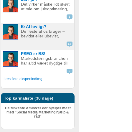
de bare ikke ranker så
Det virker måske lidt skørt
godt som før. Men er det
at tale om juleoptimering,
nu så slemt? Måske er det
mens vi stadig sveder
slet ikke så v...
3
under sommerens
hedebølge. Men der er
Er AI lovligt?
faktisk god grund til det.
De fleste af os bruger –
Alt for mange glemmer at
bevidst eller ubevist,
forberede deres website
værktøjer i dag som helt
eller web...
12
eller delvist bygger på AI.
Det er derfor relevant at
PSEO er BS!
stille spørgsmål ved, om
Markedsføringsbranchen
det er lovligt. AI er en
har altid været dygtige till
meget bred betegnelse
at pakke gammel fisk ind i
–...
6
nyt, skinnende papir.
Nogle gange lidt for
Læs flere ekspertindlæg
dygtige. Giv en støvet,
gammel strategi, eller en
metode der har fået
meget kr...
Top karmaliste (30 dage)
De flinkeste Amino’er der hjælper mest
med "Social Media Marketing hjælp &
råd"