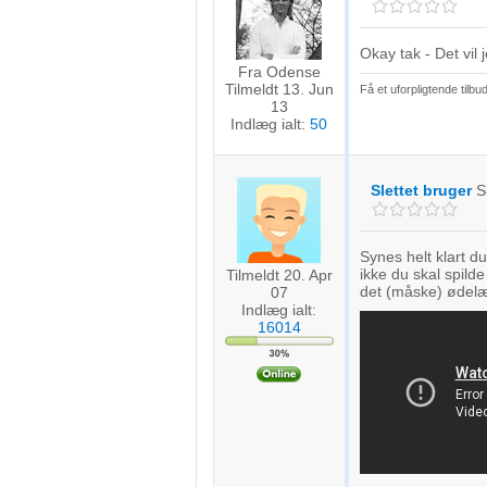
Okay tak - Det vil 
Fra Odense
Tilmeldt 13. Jun
Få et uforpligtende tilb
13
Indlæg ialt:
50
Slettet bruger
S
Synes helt klart d
ikke du skal spil
Tilmeldt 20. Apr
det (måske) ødelæ
07
Indlæg ialt:
16014