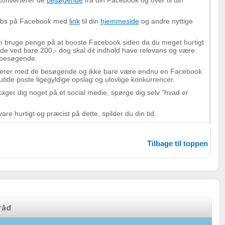
 konverterer de
besøgende
fra din Facebook og over til din
Tabs på Facebook med
link
til din
hjemmeside
og andre nyttige
ten bruge penge på at booste Facebook siden da du meget hurtigt
de ved bare 200,- dog skal dit indhold have relevans og være
e besøgende.
oplysninger fra forskellige
agerer med de besøgende og ikke bare være endnu en Facebook
 utide poste ligegyldige opslag og ulovlige konkurrencer.
ager dig noget på et social medie, spørge dig selv "hvad er
are hurtigt og præcist på dette, spilder du din tid.
Tilbage til toppen
råd