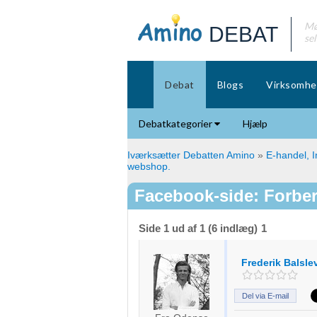
Mø
DEBAT
se
Debat
Blogs
Virksomhe
Debatkategorier
Hjælp
Iværksætter Debatten Amino
»
E-handel, I
webshop.
Facebook-side: Forber
Side 1 ud af 1 (6 indlæg)
1
Frederik Balsle
Del via E-mail