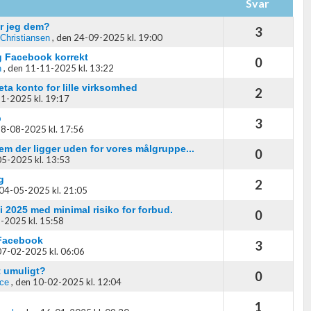
Svar
er jeg dem?
3
,
den 24-09-2025 kl. 19:00
 Christiansen
og Facebook korrekt
0
,
den 11-11-2025 kl. 13:22
h
ta konto for lille virksomhed
2
1-2025 kl. 19:17
p
3
8-08-2025 kl. 17:56
em der ligger uden for vores målgruppe...
0
5-2025 kl. 13:53
g
2
04-05-2025 kl. 21:05
i 2025 med minimal risiko for forbud.
0
-2025 kl. 15:58
 Facebook
3
07-02-2025 kl. 06:06
t umuligt?
0
,
den 10-02-2025 kl. 12:04
nce
1