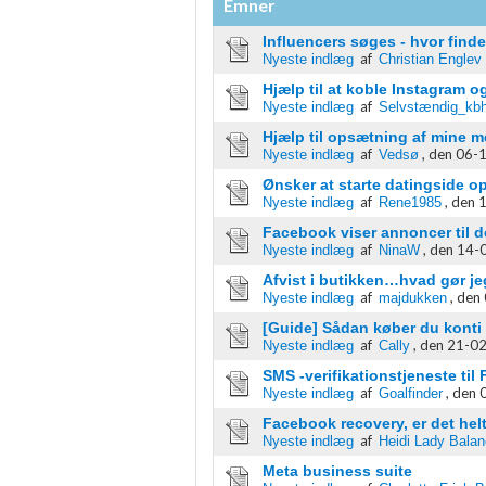
Emner
Funktionel
Influencers søges - hvor find
af
Nyeste indlæg
Christian Englev
Annoncering / marketing
Hjælp til at koble Instagram 
af
Nyeste indlæg
Selvstændig_kb
Hjælp til opsætning af mine me
af
,
den 06-1
Nyeste indlæg
Vedsø
Ønsker at starte datingside o
af
,
den 1
Nyeste indlæg
Rene1985
Facebook viser annoncer til d
af
,
den 14-0
Nyeste indlæg
NinaW
Afvist i butikken…hvad gør je
af
,
den 
Nyeste indlæg
majdukken
[Guide] Sådan køber du konti 
af
,
den 21-02
Nyeste indlæg
Cally
SMS -verifikationstjeneste til
af
,
den 
Nyeste indlæg
Goalfinder
Facebook recovery, er det hel
af
Nyeste indlæg
Heidi Lady Bala
Meta business suite