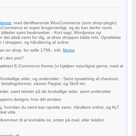
press
, med dertilhørende WooCommerce (som shop-plugin)
Commerce er super brugervenligt, og du kan derfor nemt
 billeder samt beskrivelser - Kort sagt; Wordpress og
et altså nemt for dig, at drive shoppen både mht. Oprettelse
er i shoppen, og håndtering af ordrer.
an en shop, for sølle 1799,- inkl.
Moms
d i den pris?
 lækkert E-Commerce theme (vi hjælper naturligvis gerne, med at
forskellige sider, og undersider - Samt opsætning af checkout,
betalingsformer, såsom Paypal, og Skrill etc.
leder, samt tekster på de forskellige sider, samt undersider
oppens designs, hvis dét ønskes
dig, hvordan du nemt kan oprette varer, håndtere ordrer, og ALT
skal vide.
kommen til at kontakte os, enten på mail, eller telefon.
4
romedia.dk