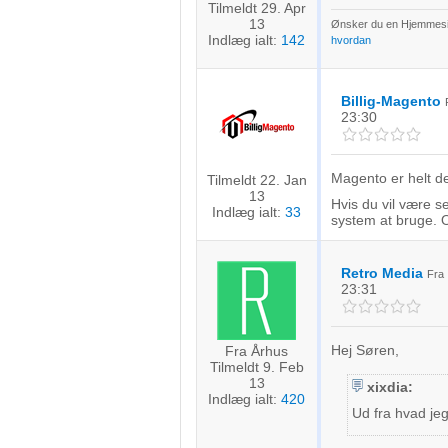
Tilmeldt 29. Apr
Ikke-IAB-behandlingsformål:
13
Ønsker du en Hjemmesid
Indlæg ialt:
142
hvordan
Nødvendig
Ydeevne
Billig-Magento
23:30
Funktionel
Annoncering / marketing
Magento er helt de
Tilmeldt 22. Jan
13
Hvis du vil være s
Indlæg ialt:
33
system at bruge. O
Retro Media
Fr
23:31
Hej Søren,
Fra Århus
Tilmeldt 9. Feb
13
xixdia:
Indlæg ialt:
420
Ud fra hvad je