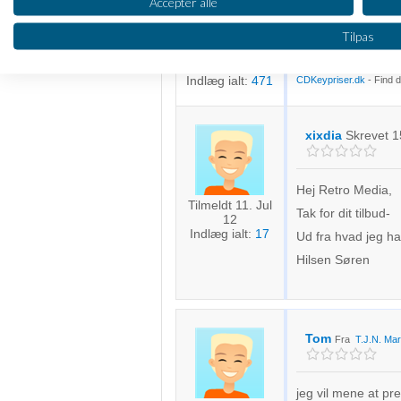
Accepter alle
Ud fra din beskrive
Bruge profiler til at vælge tilpasset annoncering
Tilpas
kriterier du opstille
Fra Aalborg
Held og lykke!
Tilmeldt 6. Jan
Oprette profiler for at tilpasse indhold
13
Indlæg ialt:
471
CDKeypriser.dk
- Find d
Bruge profiler til at vælge tilpasset indhold
Måle annonceringseffektivitet
xixdia
Skrevet
1
Måle indholdseffektivitet
Hej Retro Media,
Tilmeldt 11. Jul
Forstå målgrupper gennem statistikker eller kombinationer af 
Tak for dit tilbud-
12
kilder
Indlæg ialt:
17
Ud fra hvad jeg h
Hilsen Søren
Udvikle og forbedre tjenester
Bruge begrænsede oplysninger til at vælge indhold
IAB Special Features:
Tom
Fra
T.J.N. Mar
Bruge præcise geografiske placeringsoplysninger
Identificere enheder baseret på aktivt anmodede oplysninger
jeg vil mene at pr