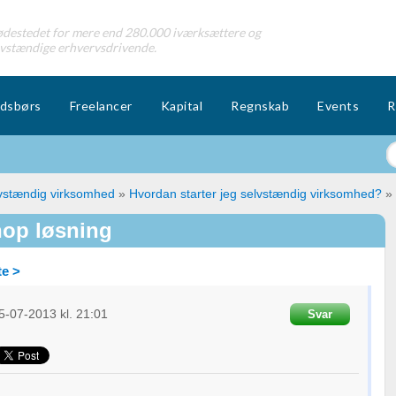
destedet for mere end 280.000 iværksættere og
lvstændige erhvervsdrivende.
dsbørs
Freelancer
Kapital
Regnskab
Events
R
lvstændig virksomhed
»
Hvordan starter jeg selvstændig virksomhed?
»
hop løsning
e >
5-07-2013
kl. 21:01
Svar