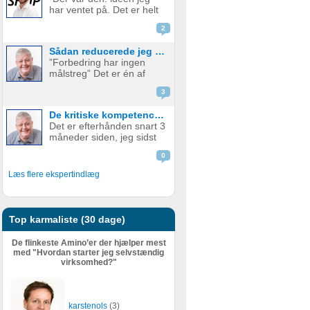
produkt. Men hvornår skal
har ventet på. Det er helt
man så tage springet og
genialt. Det er det her, jeg
begynde...
2
skal. Hvem vil IKKE betale
penge for det her?” Sådan
Sådan reducerede jeg min ugentlige arbejdstid med +20 timer og tjente samtidig mange flere penge.
er mange gode
”Forbedring har ingen
iværksætterhistorier
målstreg” Det er én af
startet og med god grund.
mine personlige værdier.
Hele e...
3
Jeg er efterhånden blevet
69 år. (I øvrigt en herlig
De kritiske kompetencer til forudsigelig, langtidsholdbar profitabel vækst – og samtidig mindre arbejde - Del 1
alder). Og selvom jeg
Det er efterhånden snart 3
efterhånden har levet
måneder siden, jeg sidst
iværksætterlivet i snart 50
skrev et blogindlæg på
år. J...
0
Amino. Mine seneste
blogindlæg har handlet
Læs flere ekspertindlæg
om mine refleksioner om
dyb og langsom tænkning.
Mit sidste blogindlæg
havde overs...
Top karmaliste (30 dage)
De flinkeste Amino’er der hjælper mest
med "Hvordan starter jeg selvstændig
virksomhed?"
karstenols
(3)