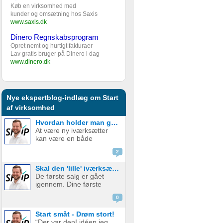
Køb en virksomhed med
kunder og omsætning hos Saxis
www.saxis.dk
Dinero Regnskabsprogram
Opret nemt og hurtigt fakturaer
Lav gratis bruger på Dinero i dag
www.dinero.dk
Nye ekspertblog-indlæg om Start
af virksomhed
Hvordan holder man gejsten oppe som ny iværksætter?
At være ny iværksætter
kan være en både
spændende og
2
udfordrende rejse. Den
frihed og kreativitet, som
Skal den 'lille' iværksætter bruge penge på digital marketing?
følger med at starte egen
De første salg er gået
virksomhed, er det som
igennem. Dine første
mange jagter, men
kunder er glade og
samtidig er der også
0
tilfredse. Det virker virkelig
mange bar...
som om, at der er en
Start småt - Drøm stort!
plads, og et marked for dit
“Der var den! idéen jeg