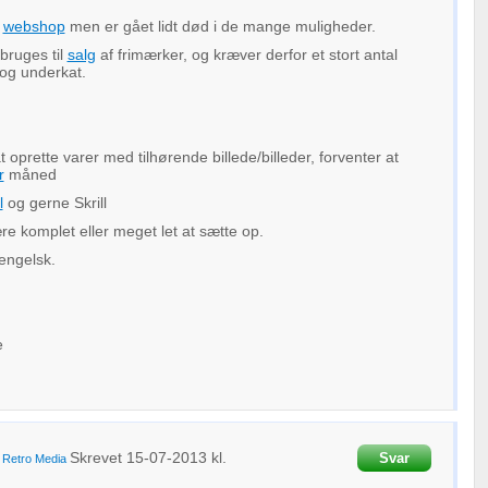
e
webshop
men er gået lidt død i de mange muligheder.
bruges til
salg
af frimærker, og kræver derfor et stort antal
og underkat.
t oprette varer med tilhørende billede/billeder, forventer at
r
måned
l
og gerne Skrill
e komplet eller meget let at sætte op.
engelsk.
e
Skrevet
15-07-2013
kl.
Svar
a
Retro Media