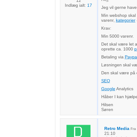
12
Indlæg ialt:
17
Jeg vil gerne hav
Min webshop skal 
varenr,
kategorier
Krav:
Min 5000 varenr.
Det skal være let a
oprette ca. 1000
p
Betaling via
Paypa
Løsningen skal vær
Den skal være på 
SEO
Google
Analytics
Håber I kan hjælp
Hilsen
Søren
Retro Media
Fr
21:10