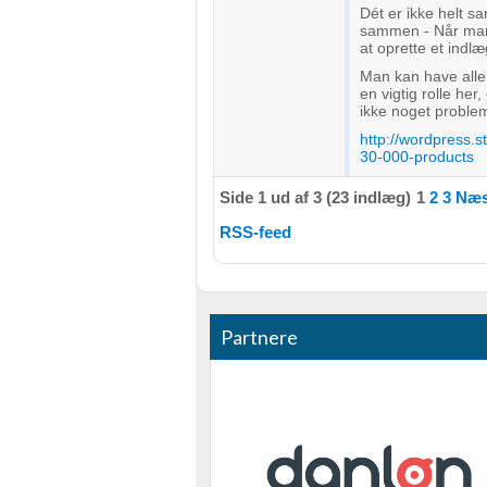
Dét er ikke helt 
sammen - Når man
at oprette et indl
Man kan have alle
en vigtig rolle her
ikke noget proble
http://wordpress.
30-000-products
Side 1 ud af 3 (23 indlæg)
1
2
3
Næs
RSS-feed
Partnere