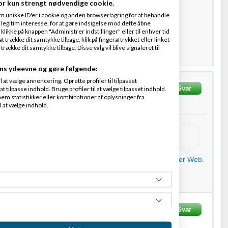
or kun strengt nødvendige cookie.
m unikke ID'er i cookie og anden browserlagring for at behandle
 PM.
legitim interesse, for at gøre indsigelse mod dette åbne
 klikke på knappen "Administrer indstillinger" eller til enhver tid
 trække dit samtykke tilbage, klik på fingeraftrykket eller linket
kke dit samtykke tilbage. Disse valg vil blive signaleret til
ns ydeevne og gøre følgende:
at vælge annoncering. Oprette profiler til tilpasset
krevet
15-07-2013
kl. 21:23
Svar
t tilpasse indhold. Bruge profiler til at vælge tilpasset indhold.
em statistikker eller kombinationer af oplysninger fra
l at vælge indhold.
f
1
person
ælpe
g at tage et kig på
Magento
. Kontakt evt. Patrick fra
Better Web
.
revet
15-07-2013
kl. 21:25
Svar