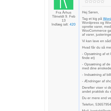
Hej Søren,
Fra Århus
Tilmeldt 9. Feb
Tag et kig på
Word
13
Wordpress og Woo
Indlæg ialt:
420
oprette varer, med
WooCommerce gør d
af varer, justering
Vi kan lave en såd
Hvad får du så me
- Opsætning af et
finde et)
- Opsætning af de 
med dine ønskede 
- Indsætning af bil
- Ændringer af sh
Derefter viser vi 
andet praktisk du 
Du er mere end vel
Telefon; 5365795
Mail; kontakt@ret