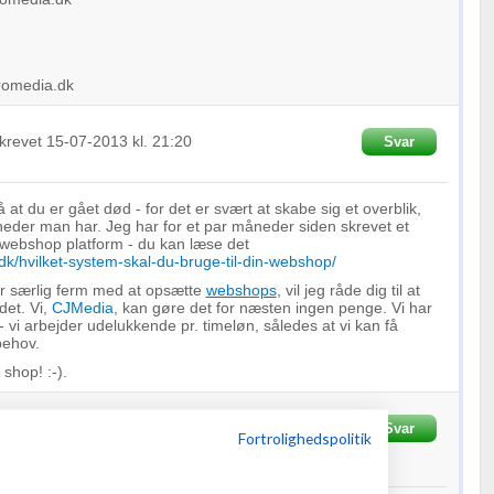
romedia.dk
krevet
15-07-2013
kl. 21:20
Svar
 at du er gået død - for det er svært at skabe sig et overblik,
eder man har. Jeg har for et par måneder siden skrevet et
webshop platform - du kan læse det
.dk/hvilket-system-skal-du-bruge-til-din-webshop/
er særlig ferm med at opsætte
webshops
, vil jeg råde dig til at
det. Vi,
CJMedia
, kan gøre det for næsten ingen penge. Vi har
- vi arbejder udelukkende pr. timeløn, således at vi kan få
behov.
 shop! :-).
gaard Sommer
Svar
Fra
Sommer Systems ApS
Fortrolighedspolitik
013
kl. 21:20