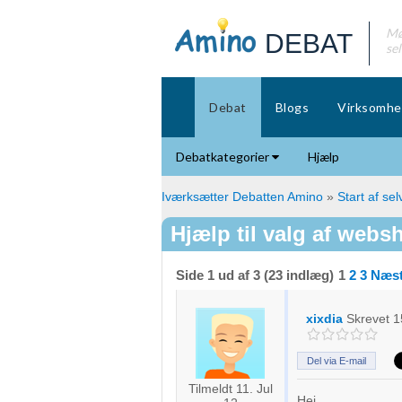
Mø
DEBAT
se
Debat
Blogs
Virksomhe
Debatkategorier
Hjælp
Iværksætter Debatten Amino
»
Start af se
Hjælp til valg af webs
Side 1 ud af 3 (23 indlæg)
1
2
3
Næst
xixdia
Skrevet
1
Del via E-mail
Tilmeldt 11. Jul
Hej,