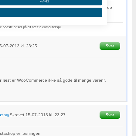
Afvis
lse vil jeg helt klart anbefale Magento som opfylder alle de
r :o)
e bedste priser på dit næste computerspil.
5-07-2013
kl. 23:25
Svar
oplysninger fra forskellige
ar læst er WooCommerce ikke så gode til mange varenr.
Skrevet
15-07-2013
kl. 23:27
Svar
keting
estashop er løsningen