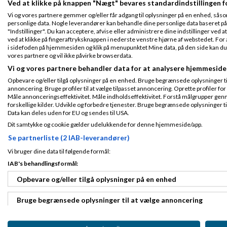
Ved at klikke på knappen "Nægt" bevares standardindstillingen f
Hej Søren
Fra Billund
Vi og vores partnere gemmer og/eller får adgang til oplysninger på en enhed, såso
Tilmeldt 8. Jan
Jeg har sendt dig
personlige data. Nogle leverandører kan behandle dine personlige data baseret på 
11
"Indstillinger". Du kan acceptere, afvise eller administrere dine indstillinger ved at
Indlæg ialt:
89
Venlig hilsen
ved at klikke på fingeraftryksknappen i nederste venstre hjørne af webstedet. For at
Karsten
i sidefoden på hjemmesiden og klik på menupunktet Mine data, på den side kan du træ
vores partnere og vil ikke påvirke browserdata.
Vi og vores partnere behandler data for at analysere hjemmeside
Opbevare og/eller tilgå oplysninger på en enhed. Bruge begrænsede oplysninger til 
Slettet bruger
S
annoncering. Bruge profiler til at vælge tilpasset annoncering. Oprette profiler for a
Måle annonceringseffektivitet. Måle indholdseffektivitet. Forstå målgrupper genn
forskellige kilder. Udvikle og forbedre tjenester. Bruge begrænsede oplysninger ti
Gennemsnit
5,0
stjerner givet a
Data kan deles uden for EU og sendes til USA.
Dit samtykke og cookie gælder udelukkende for denne hjemmeside/app.
Tilmeldt 20. Apr
xixdia:
07
Se partnerliste (2 IAB-leverandører)
Håber I kan hj
Indlæg ialt:
Vi bruger dine data til følgende formål:
16014
Jeg vil anbefale di
IAB's behandlingsformål:
Opbevare og/eller tilgå oplysninger på en enhed
Bruge begrænsede oplysninger til at vælge annoncering
Simon Kragh
Sk
Oprette profiler til tilpasset annoncering