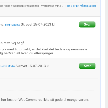
e / Blog / Webshop (Prestashop - Wordpress mm.) ? -
Pris 5 kr pr. måned Se her
Skrevet
15-07-2013
kl.
Svar
Fra
Billigmagento
n rette vej at gå.
eriøs med tid projekt, er det klart det bedste og nemmeste
g har/kan alt hvad du efterspørger.
Skrevet
15-07-2013
kl.
Svar
a
Retro Media
g har læst er WooCommerce ikke så gode til mange varenr.