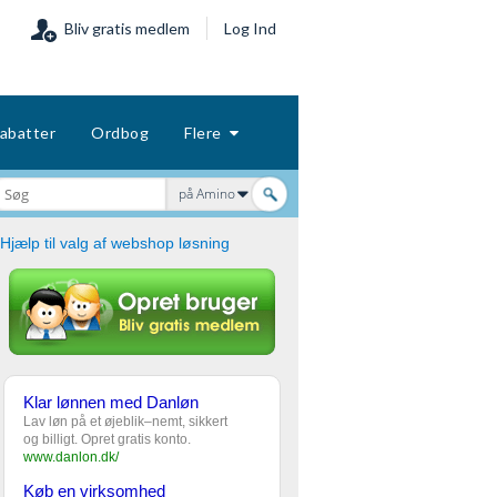
Bliv gratis medlem
Log Ind
abatter
Ordbog
Flere
på Amino
Hjælp til valg af webshop løsning
Klar lønnen med Danløn
Lav løn på et øjeblik–nemt, sikkert
og billigt. Opret gratis konto.
www.danlon.dk/
Køb en virksomhed