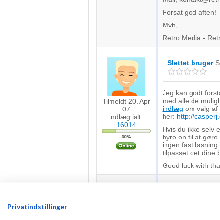
Forsat god aften!
Mvh,
Retro Media - Ret
Slettet bruger
S
Jeg kan godt forstå
med alle de muligh
Tilmeldt 20. Apr
indlæg
om valg af 
07
her:
http://casperj
Indlæg ialt:
16014
Hvis du ikke selv 
hyre en til at gøre 
ingen fast løsning 
tilpasset det dine 
Good luck with tha
Karsten Krogs
Skrevet
15-07-2
Privatindstillinger