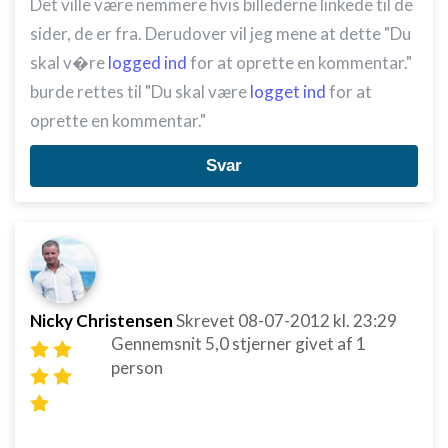
Det ville være nemmere hvis billederne linkede til de
sider, de er fra. Derudover vil jeg mene at dette "Du
skal v�re
logged ind
for at oprette en kommentar."
burde rettes til "Du skal være
logget ind
for at
oprette en kommentar."
Svar
Nicky Christensen
Skrevet
08-07-2012
kl. 23:29
Gennemsnit
5,0
stjerner givet af
1
person