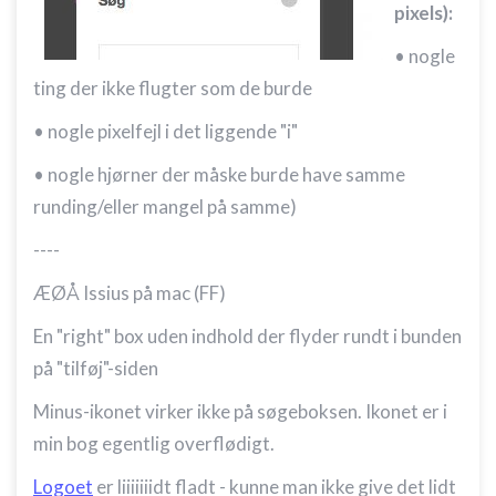
pixels):
• nogle
ting der ikke flugter som de burde
• nogle pixelfejl i det liggende "i"
• nogle hjørner der måske burde have samme
runding/eller mangel på samme)
----
ÆØÅ Issius på mac (FF)
En "right" box uden indhold der flyder rundt i bunden
på "tilføj"-siden
Minus-ikonet virker ikke på søgeboksen. Ikonet er i
min bog egentlig overflødigt.
Logoet
er liiiiiiidt fladt - kunne man ikke give det lidt