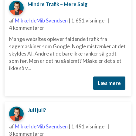
Mindre Trafik – Mere Salg
af
Mikkel deMib Svendsen
|
1.651 visninger
|
4 kommentarer
Mange websites oplever faldende trafik fra
søgemaskiner som Google. Nogle mistænker at det
skyldes AI. Andre at de bare ikke ranker så godt
som før. Men er det nu så slemt? Måske er det slet
ikke så v...
Læs mere
Jul i juli?
af
Mikkel deMib Svendsen
|
1.491 visninger
|
3 kommentarer