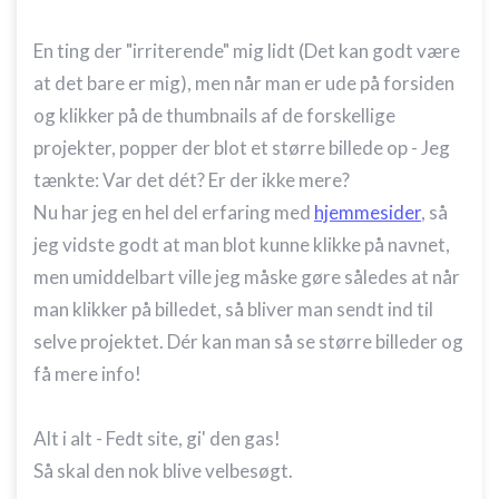
Udvikle og forbedre tjenester
En ting der "irriterende" mig lidt (Det kan godt være
Bruge begrænsede oplysninger til at vælge
at det bare er mig), men når man er ude på forsiden
indhold
og klikker på de thumbnails af de forskellige
IAB Special Features:
projekter, popper der blot et større billede op - Jeg
Bruge præcise geografiske
tænkte: Var det dét? Er der ikke mere?
placeringsoplysninger
Nu har jeg en hel del erfaring med
hjemmesider
, så
Identificere enheder baseret på aktivt
jeg vidste godt at man blot kunne klikke på navnet,
anmodede oplysninger
men umiddelbart ville jeg måske gøre således at når
Ikke-IAB-behandlingsformål:
man klikker på billedet, så bliver man sendt ind til
Nødvendig
selve projektet. Dér kan man så se større billeder og
Ydeevne
få mere info!
Funktionel
Alt i alt - Fedt site, gi' den gas!
Annoncering / marketing
Så skal den nok blive velbesøgt.