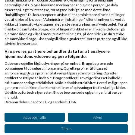
såsom unikke ID'er i cookie og anden browserlagring for at behandle
personlige data. Nogle leverandører kan behandle dine personlige data
jeres retningslinjerne, hvor meget må man lave
baseret på legitim interesse, for at gøre indsigelse mod dette åbne
reklame i beskrivelsen og garantere i at det ikke
"Indstillinger". Du kan acceptere, afvise eller administrere dine indstillinger
ved at klikke på knappen "Administrer indstillinger" eller til enhver tid ved at
bliver brugt kommerciel.
klikke på fingeraftryksknappen i nederste venstre hjørne af webstedet. For at
trække dit samtykke tilbage, klik på fingeraftrykket eller linket i sidefoden på
hjemmesiden og klik på menupunktet Mine data, på den side kan du trække
Svar
dit samtykke tilbage. Disse valg vil blive signaleret til vores partnere og vil ikke
påvirke browserdata.
UV-Tøj til børn
Vi og vores partnere behandler data for at analysere
hjemmesidens ydeevne og gøre følgende:
Opbevare og/eller tilgå oplysninger på en enhed. Bruge begrænsede
oplysninger til at vælge annoncering. Oprette profiler til tilpasset
annoncering. Bruge profiler til at vælge tilpasset annoncering. Oprette
profiler for at tilpasse indhold. Bruge profiler til at vælge tilpasset indhold.
Måle annonceringseffektivitet. Måle indholdseffektivitet. Forstå målgrupper
gennem statistikker eller kombinationer af oplysninger fra forskellige kilder.
Ken Lynggaard
Skrevet
09-07-2012
kl. 01:59
Udvikle og forbedre tjenester. Bruge begrænsede oplysninger til at vælge
indhold.
Gennemsnit
5,0
stjerner givet af
1
Data kan deles uden for EU og sendes til USA.
person
Dit samtykke og cookie gælder udelukkende for denne hjemmeside/app.
Se partnerliste (2 IAB-leverandører)
Accepter alle
Afvis
Vi bruger dine data til følgende formål:
Tilpas
IAB's behandlingsformål: