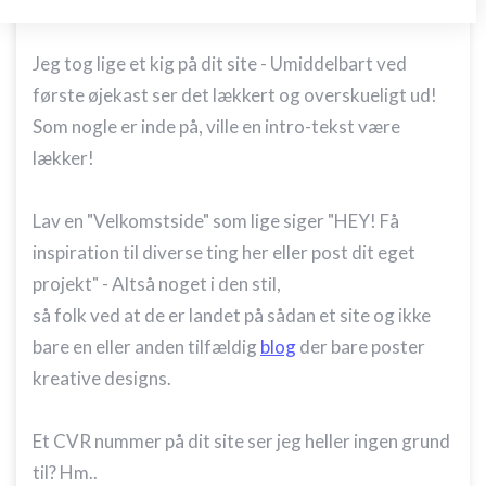
Hey Nicky!
Opbevare og/eller tilgå oplysninger på en
enhed
Jeg tog lige et kig på dit site - Umiddelbart ved
Bruge begrænsede oplysninger til at vælge
første øjekast ser det lækkert og overskueligt ud!
annoncering
Som nogle er inde på, ville en intro-tekst være
Oprette profiler til tilpasset annoncering
lækker!
Bruge profiler til at vælge tilpasset
annoncering
Lav en "Velkomstside" som lige siger "HEY! Få
inspiration til diverse ting her eller post dit eget
Oprette profiler for at tilpasse indhold
projekt" - Altså noget i den stil,
Bruge profiler til at vælge tilpasset indhold
så folk ved at de er landet på sådan et site og ikke
bare en eller anden tilfældig
blog
der bare poster
Måle annonceringseffektivitet
kreative designs.
Måle indholdseffektivitet
Forstå målgrupper gennem statistikker eller
Et CVR nummer på dit site ser jeg heller ingen grund
kombinationer af oplysninger fra forskellige
til? Hm..
kilder