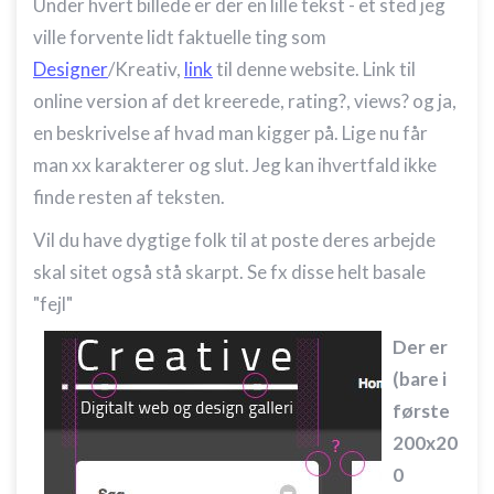
Under hvert billede er der en lille tekst - et sted jeg
ville forvente lidt faktuelle ting som
Designer
/Kreativ,
link
til denne website. Link til
online version af det kreerede, rating?, views? og ja,
en beskrivelse af hvad man kigger på. Lige nu får
man xx karakterer og slut. Jeg kan ihvertfald ikke
finde resten af teksten.
Vil du have dygtige folk til at poste deres arbejde
skal sitet også stå skarpt. Se fx disse helt basale
"fejl"
Der er
(bare i
første
200x20
0