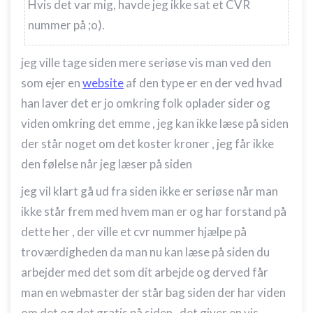
Hvis det var mig, havde jeg ikke sat et CVR
nummer på ;o).
jeg ville tage siden mere seriøse vis man ved den
som ejer en
website
af den type er en der ved hvad
han laver det er jo omkring folk oplader sider og
viden omkring det emme , jeg kan ikke læse på siden
der står noget om det koster kroner , jeg får ikke
den følelse når jeg læser på siden
jeg vil klart gå ud fra siden ikke er seriøse når man
ikke står frem med hvem man er og har forstand på
dette her , der ville et cvr nummer hjælpe på
troværdigheden da man nu kan læse på siden du
arbejder med det som dit arbejde og derved får
man en webmaster der står bag siden der har viden
om det og det gratis på siden , det giver en vis