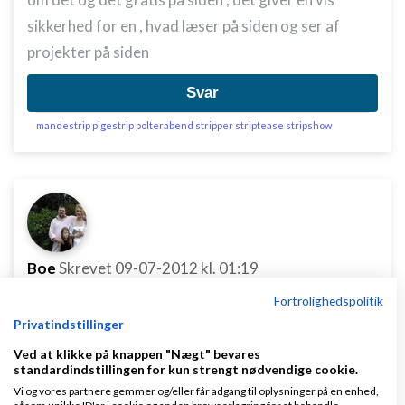
sikkerhed for en , hvad læser på siden og ser af
projekter på siden
Svar
mandestrip pigestrip polterabend stripper striptease stripshow
Boe
Skrevet
09-07-2012
kl. 01:19
Fortrolighedspolitik
Privatindstillinger
Ved at klikke på knappen "Nægt" bevares
standardindstillingen for kun strengt nødvendige cookie.
Vi og vores partnere gemmer og/eller får adgang til oplysninger på en enhed,
Jeg syntes der mangler en kort beskrivelse omkring