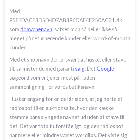
Med
95EFDACE3D5D4D7AB396DAF4E250AC31.dk
som
domænenavn
, satser man så heller ikke så
meget på returnerende kunder eller word-of-mouth
kunder.
Med et shopnavn der er svært at huske, eller stave
til, så mister du med garanti
salg
. Det
Google
søgeord som vi tjener mest på - uden
sammenligning - er vores butiksnavn.
Husker engang for en del år siden, at jeg hørte et
radiospot til en auktionssite, hvor den kække
stemme bare slyngede navnet ud uden at stave til
det. Det var totalt uforståeligt, og den radiospot
har mere eller mindre været værdiløs. Det viste sig