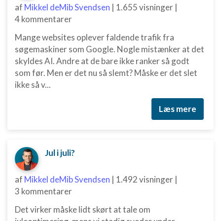
af
Mikkel deMib Svendsen
|
1.655 visninger
|
4 kommentarer
Mange websites oplever faldende trafik fra
søgemaskiner som Google. Nogle mistænker at det
skyldes AI. Andre at de bare ikke ranker så godt
som før. Men er det nu så slemt? Måske er det slet
ikke så v...
Læs mere
Jul i juli?
af
Mikkel deMib Svendsen
|
1.492 visninger
|
3 kommentarer
Det virker måske lidt skørt at tale om