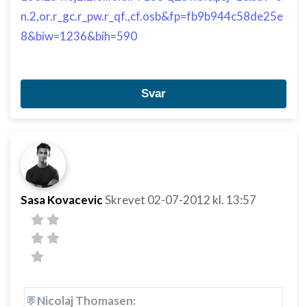
n.2,or.r_gc.r_pw.r_qf.,cf.osb&fp=fb9b944c58de25e
8&biw=1236&bih=590
Svar
Sasa Kovacevic
Skrevet
02-07-2012
kl. 13:57
Nicolaj Thomasen: