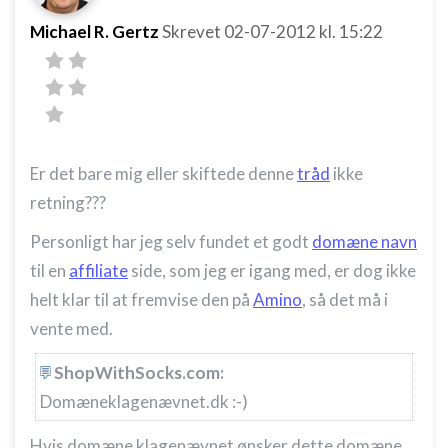
IAB Special Features:
Michael R. Gertz
Skrevet
02-07-2012
kl. 15:22
Bruge præcise geografiske
placeringsoplysninger
Identificere enheder baseret på aktivt
anmodede oplysninger
Ikke-IAB-behandlingsformål:
Nødvendig
Er det bare mig eller skiftede denne
tråd
ikke
retning???
Ydeevne
Personligt har jeg selv fundet et godt
domæne navn
Funktionel
til en
affiliate
side, som jeg er igang med, er dog ikke
Annoncering / marketing
helt klar til at fremvise den på
Amino
, så det må i
vente med.
ShopWithSocks.com:
Domæneklagenævnet.dk :-)
Hvis domæne klagenævnet ønsker dette domæne