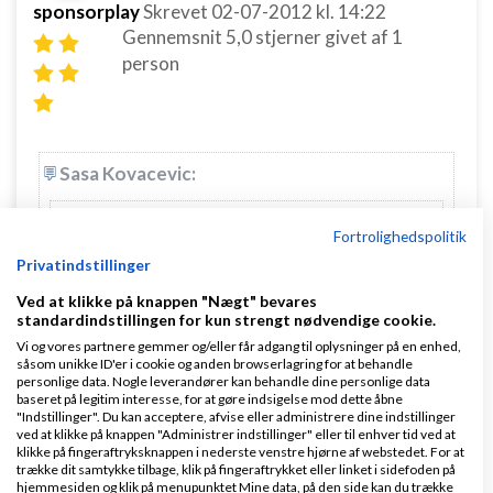
sponsorplay
Skrevet
02-07-2012
kl. 14:22
Gennemsnit
5,0
stjerner givet af
1
person
Sasa Kovacevic:
Nicolaj Thomasen:
Fortrolighedspolitik
Jeg fandt tidligere i år et perfekt domæne til
Privatindstillinger
min kommende blog:
http://my5.dk/
Ved at klikke på knappen "Nægt" bevares
standardindstillingen for kun strengt nødvendige cookie.
Vi og vores partnere gemmer og/eller får adgang til oplysninger på en enhed,
Hej Nicolaj
såsom unikke ID'er i cookie og anden browserlagring for at behandle
personlige data. Nogle leverandører kan behandle dine personlige data
baseret på legitim interesse, for at gøre indsigelse mod dette åbne
"Indstillinger". Du kan acceptere, afvise eller administrere dine indstillinger
Må jeg spørge om hvorfor det er et godt
ved at klikke på knappen "Administrer indstillinger" eller til enhver tid ved at
domæne? Jeg er med på at det er kort og nemt at
klikke på fingeraftryksknappen i nederste venstre hjørne af webstedet. For at
trække dit samtykke tilbage, klik på fingeraftrykket eller linket i sidefoden på
huske, men jeg synes ikke rigtig det siger ret
hjemmesiden og klik på menupunktet Mine data, på den side kan du trække