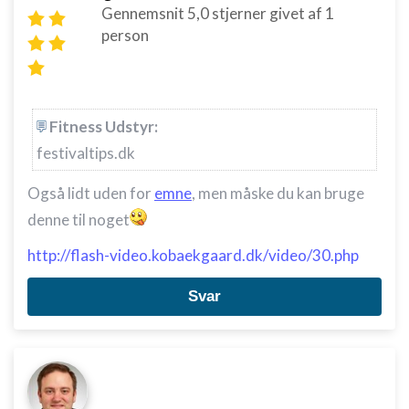
Gennemsnit
5,0
stjerner givet af
1
Oprette profiler til tilpasset annoncering
person
Bruge profiler til at vælge tilpasset
annoncering
Oprette profiler for at tilpasse indhold
Fitness Udstyr:
Bruge profiler til at vælge tilpasset indhold
festivaltips.dk
Måle annonceringseffektivitet
Også lidt uden for
emne
, men måske du kan bruge
denne til noget
Måle indholdseffektivitet
http://flash-video.kobaekgaard.dk/video/30.php
Forstå målgrupper gennem statistikker eller
kombinationer af oplysninger fra forskellige
kilder
Svar
Udvikle og forbedre tjenester
Bruge begrænsede oplysninger til at vælge
indhold