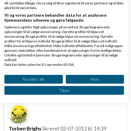
dit samtykke tilbage. Disse valg vil blive signaleret til vores partnere og vil ikke
meget om noget som helst?
påvirke browserdata.
Vi og vores partnere behandler data for at analysere
God sommer
hjemmesidens ydeevne og gøre følgende:
Opbevare og/eller tilgå oplysninger på en enhed. Bruge begrænsede
oplysninger til at vælge annoncering. Oprette profiler til tilpasset
Det bliver en personlig blog og udtrykket "my five
annoncering. Bruge profiler til at vælge tilpasset annoncering. Oprette
cents" ligger til grund for valget. Dertil er det, som
profiler for at tilpasse indhold. Bruge profiler til at vælge tilpasset indhold.
Måle annonceringseffektivitet. Måle indholdseffektivitet. Forstå målgrupper
du selv nævner, kort og nemt at huske.
gennem statistikker eller kombinationer af oplysninger fra forskellige kilder.
Udvikle og forbedre tjenester. Bruge begrænsede oplysninger til at vælge
indhold.
God sommer til dig også
Data kan deles uden for EU og sendes til USA.
Dit samtykke og cookie gælder udelukkende for denne hjemmeside/app.
Svar
Se partnerliste (2 IAB-leverandører)
Accepter alle
Afvis
mobilpriser
Vi bruger dine data til følgende formål:
Tilpas
IAB's behandlingsformål:
Opbevare og/eller tilgå oplysninger på en
enhed
Bruge begrænsede oplysninger til at vælge
annoncering
Torben Brighs
Skrevet
02-07-2012
kl. 14:39