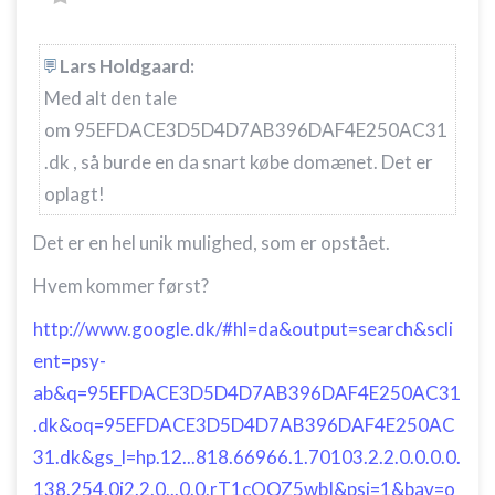
Lars Holdgaard:
Med alt den tale
om
95EFDACE3D5D4D7AB396DAF4E250AC31
.dk , så burde en da snart købe domænet. Det er
oplagt!
Det er en hel unik mulighed, som er opstået.
Hvem kommer først?
http://www.google.dk/#hl=da&output=search&scli
ent=psy-
ab&q=95EFDACE3D5D4D7AB396DAF4E250AC31
.dk&oq=95EFDACE3D5D4D7AB396DAF4E250AC
31.dk&gs_l=hp.12...818.66966.1.70103.2.2.0.0.0.0.
138.254.0j2.2.0...0.0.rT1cOQZ5wbI&psj=1&bav=o