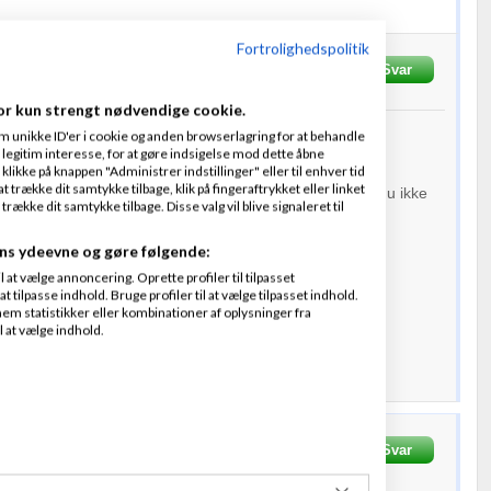
Fortrolighedspolitik
krevet
25-09-2011
kl. 14:18
Svar
or kun strengt nødvendige cookie.
m unikke ID'er i cookie og anden browserlagring for at behandle
legitim interesse, for at gøre indsigelse mod dette åbne
e om refusion af engelsk moms.
 klikke på knappen "Administrer indstillinger" eller til enhver tid
 trække dit samtykke tilbage, klik på fingeraftrykket eller linket
e kabn få skattemæssige
fradrag
for momsen, såfremt du ikke
kke dit samtykke tilbage. Disse valg vil blive signaleret til
ns ydeevne og gøre følgende:
ende engelsk moms
at vælge annoncering. Oprette profiler til tilpasset
t tilpasse indhold. Bruge profiler til at vælge tilpasset indhold.
or
em statistikker eller kombinationer af oplysninger fra
l at vælge indhold.
Hannover
Skrevet
25-
Svar
Fra
John Hannover
2