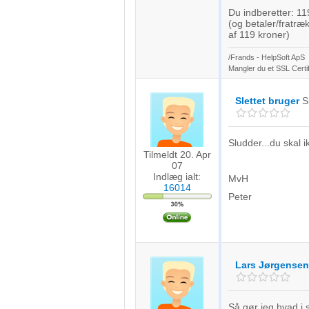
Du indberetter: 11
(og betaler/fratr
af 119 kroner)
/Frands - HelpSoft ApS
Mangler du et SSL Certi
Slettet bruger
S
Sludder...du skal 
Tilmeldt 20. Apr
07
Indlæg ialt:
MvH
16014
Peter
Lars Jørgensen
Så gør jeg hvad i 