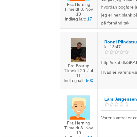
Fra Herning
hvordan bogføre j
Tilmeldt 8. Nov
10
jeg er helt blank p
Indlæg ialt:
17
på forhånd tak
Ronni Plindstr
kl. 13:47
http://skat.dk/SK
Fra Brørup
Tilmeldt 20. Jul
Hvad er varens væ
11
Indlæg ialt:
500
Lars Jørgensen
Varens værdi er 
Fra Herning
Tilmeldt 8. Nov
10