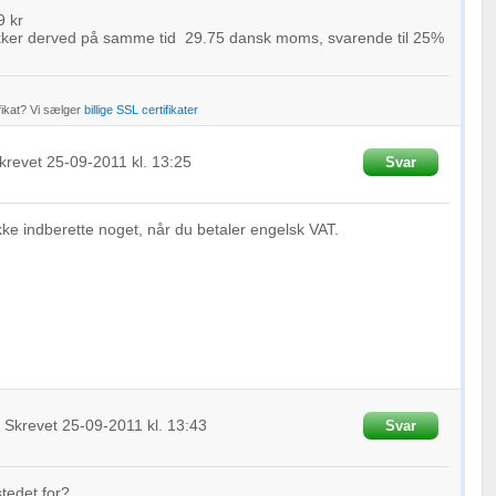
9 kr
ækker derved på samme tid 29.75 dansk moms, svarende til 25%
fikat? Vi sælger
billige SSL certifikater
krevet
25-09-2011
kl. 13:25
Svar
ikke indberette noget, når du betaler engelsk VAT.
Skrevet
25-09-2011
kl. 13:43
Svar
stedet for?