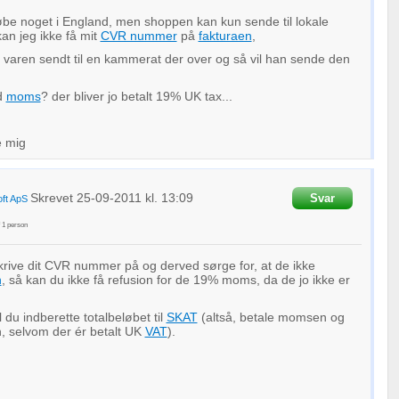
øbe noget i England, men shoppen kan kun sende til lokale
an jeg ikke få mit
CVR nummer
på
fakturaen
,
 varen sendt til en kammerat der over og så vil han sende den
d
moms
? der bliver jo betalt 19% UK tax...
e mig
Skrevet
25-09-2011
kl. 13:09
Svar
ft ApS
f
1
person
krive dit CVR nummer på og derved sørge for, at de ikke
n
, så kan du ikke få refusion for de 19% moms, da de jo ikke er
l du indberette totalbeløbet til
SKAT
(altså, betale momsen og
, selvom der ér betalt UK
VAT
).