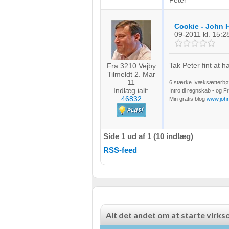
Peter
IAB Special Features:
Bruge præcise geografiske placeringsoplysninger
Cookie - John 
09-2011
kl. 15:2
Identificere enheder baseret på aktivt anmodede oplysninger
Ikke-IAB-behandlingsformål:
Tak Peter fint at ha
Fra 3210 Vejby
Tilmeldt 2. Mar
Nødvendig
11
6 stærke Ivæksætterbøg
Indlæg ialt:
Intro til regnskab - og 
Ydeevne
46832
Min gratis blog
www.joh
Funktionel
Side 1 ud af 1 (10 indlæg)
Annoncering / marketing
RSS-feed
Alt det andet om at starte virk