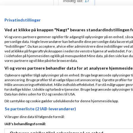
Indlæg ialt:
17
Slettet bruger
S
Privatindstillinger
Ved at klikke på knappen "Nægt" bevares standardindstillingen f
Hej.
Vi og vores partnere gemmer og/eller får adgang til oplysninger på en enhed, såso
personlige data. Nogle leverandører kan behandle dine personlige data baseret på 
Tilmeldt 20. Apr
Ja..du skal ansøg
"Indstillinger". Du kan acceptere, afvise eller administrere dine indstillinger ved at
07
ved at klikke på fingeraftryksknappen i nederste venstre hjørne af webstedet. For at
Indlæg ialt:
Bemærk, at du ikk
i sidefoden på hjemmesiden og klik på menupunktet Mine data, på den side kan du træ
16014
ansøger.
vores partnere og vil ikke påvirke browserdata.
Debet varekøb
Vi og vores partnere behandler data for at analysere hjemmeside
Debet Tilgodehav
Opbevare og/eller tilgå oplysninger på en enhed. Bruge begrænsede oplysninger til 
annoncering. Bruge profiler til at vælge tilpasset annoncering. Oprette profiler for a
Kredit
Bank
/
kredit
Måle annonceringseffektivitet. Måle indholdseffektivitet. Forstå målgrupper genn
forskellige kilder. Udvikle og forbedre tjenester. Bruge begrænsede oplysninger ti
Data kan deles uden for EU og sendes til USA.
MvH
Dit samtykke og cookie gælder udelukkende for denne hjemmeside/app.
Peter
Se partnerliste (2 IAB-leverandører)
Vi bruger dine data til følgende formål:
Cookie - John 
IAB's behandlingsformål:
09-2011
kl. 15:0