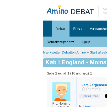
Mø
DEBAT
se
Debat
Blogs
Virksomhe
Debatkategorier
Hjælp
Iværksætter Debatten Amino
»
Start af se
Køb i England - Moms
Side 1 ud af 1 (10 indlæg)
1
Lars Jørgensen
Del via E-mail
Fra Herning
Hej
Amino
,