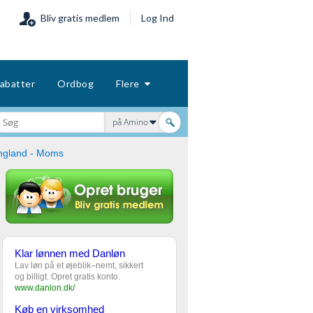
Bliv gratis medlem
Log Ind
abatter
Ordbog
Flere
på Amino
ngland - Moms
Klar lønnen med Danløn
Lav løn på et øjeblik–nemt, sikkert
og billigt. Opret gratis konto.
www.danlon.dk/
Køb en virksomhed