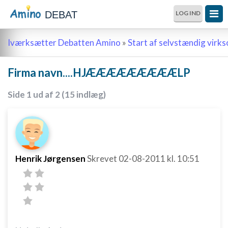
DEBAT
LOG IND
Iværksætter Debatten Amino
»
Start af selvstændig vir
Firma navn....HJÆÆÆÆÆÆÆÆÆLP
Side 1 ud af 2 (15 indlæg)
Henrik Jørgensen
Skrevet
02-08-2011
kl. 10:51