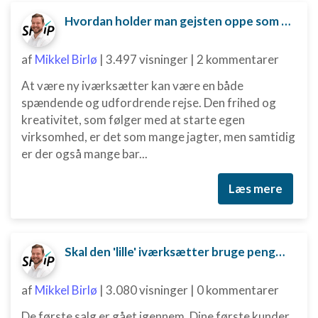
Hvordan holder man gejsten oppe som ny iværksætter?
af
Mikkel Birlø
|
3.497 visninger
|
2 kommentarer
At være ny iværksætter kan være en både
spændende og udfordrende rejse. Den frihed og
kreativitet, som følger med at starte egen
virksomhed, er det som mange jagter, men samtidig
er der også mange bar...
Læs mere
Skal den 'lille' iværksætter bruge penge på digital marketing?
af
Mikkel Birlø
|
3.080 visninger
|
0 kommentarer
De første salg er gået igennem. Dine første kunder