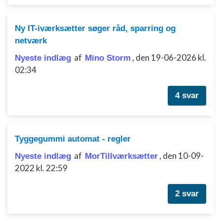
Måle indholdseffektivitet
Ny IT-iværksætter søger råd, sparring og
Forstå målgrupper gennem statistikker eller
netværk
kombinationer af oplysninger fra forskellige
af
,
den 19-06-2026 kl.
kilder
Nyeste indlæg
Mino Storm
02:34
Udvikle og forbedre tjenester
4 svar
Bruge begrænsede oplysninger til at vælge
indhold
IAB Special Features:
Bruge præcise geografiske
Tyggegummi automat - regler
placeringsoplysninger
af
,
den 10-09-
Nyeste indlæg
MorTilIværksætter
Identificere enheder baseret på aktivt
2022 kl. 22:59
anmodede oplysninger
Ikke-IAB-behandlingsformål:
2 svar
Nødvendig