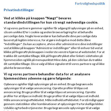
Fortrolighedspolitik
af valg af firma navn ;-)
Privatindstillinger
DBH
Ved at klikke på knappen "Nægt" bevares
standardindstillingen for kun strengt nødvendige cookie.
Henrik
Vi og vores partnere gemmer og/eller får adgang til oplysninger på en enhed,
såsom unikke ID'er i cookie og anden browserlagring for at behandle
Svar
personlige data. Nogle leverandører kan behandle dine personlige data
baseret på legitim interesse, for at gøre indsigelse mod dette åbne
"Indstillinger". Du kan acceptere, afvise eller administrere dine indstillinger
ved at klikke på knappen "Administrer indstillinger" eller til enhver tid ved at
klikke på fingeraftryksknappen i nederste venstre hjørne af webstedet. For at
trække dit samtykke tilbage, klik på fingeraftrykket eller linket i sidefoden på
Side 1 ud af 1 (6 indlæg)
hjemmesiden og klik på menupunktet Mine data, på den side kan du trække
dit samtykke tilbage. Disse valg vil blive signaleret til vores partnere og vil ikke
påvirke browserdata.
Vi og vores partnere behandler data for at analysere
Tilbage til toppen
hjemmesidens ydeevne og gøre følgende:
Opbevare og/eller tilgå oplysninger på en enhed. Bruge begrænsede
oplysninger til at vælge annoncering. Oprette profiler til tilpasset
Hvordan starter jeg selvstændig virksomhed?
annoncering. Bruge profiler til at vælge tilpasset annoncering. Oprette
profiler for at tilpasse indhold. Bruge profiler til at vælge tilpasset indhold.
Emner
Måle annonceringseffektivitet. Måle indholdseffektivitet. Forstå målgrupper
gennem statistikker eller kombinationer af oplysninger fra forskellige kilder.
Udvikle og forbedre tjenester. Bruge begrænsede oplysninger til at vælge