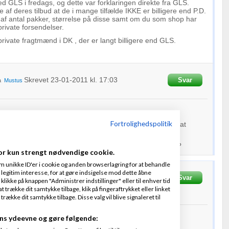
d GLS i fredags, og dette var forklaringen direkte fra GLS.
 af deres tilbud at de i mange tilfælde IKKE er billigere end P.D.
af antal pakker, størrelse på disse samt om du som shop har
 private forsendelser.
private fragtmænd i DK , der er langt billigere end GLS.
Skrevet
23-01-2011
kl. 17:03
Svar
a
Mustus
Fortrolighedspolitik
 GLS kunde og fik at vide at jeg sendte for få pakker til at
om forsendelse til private!
sbruge systemet, hvis de slet ikke kører ud til private?
or kun strengt nødvendige cookie.
m unikke ID'er i cookie og anden browserlagring for at behandle
legitim interesse, for at gøre indsigelse mod dette åbne
en
Skrevet
24-01-
Svar
Fra
Sliknet
Thai-invest aps
 klikke på knappen "Administrer indstillinger" eller til enhver tid
 trække dit samtykke tilbage, klik på fingeraftrykket eller linket
kke dit samtykke tilbage. Disse valg vil blive signaleret til
ns ydeevne og gøre følgende: