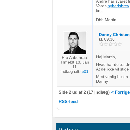
Andre har svaret fi
Vores
nyhedsbrev
Måle indholdseffektivitet
fint.
Dbh Martin
Forstå målgrupper gennem statistikker eller kombinationer af 
kilder
Danny Christe
Udvikle og forbedre tjenester
kl. 09:36
Bruge begrænsede oplysninger til at vælge indhold
Hej Martin,
Fra Aabenraa
IAB Special Features:
Tilmeldt 18. Jan
Hvad har de ændre
11
At de ikke vil stige 
Bruge præcise geografiske placeringsoplysninger
Indlæg ialt:
501
Med venlig hilsen
Danny
Identificere enheder baseret på aktivt anmodede oplysninger
Ikke-IAB-behandlingsformål:
Side 2 ud af 2 (17 indlæg)
< Forrige
Nødvendig
RSS-feed
Ydeevne
Funktionel
Partnere