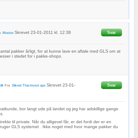
Skrevet
23-01-2011
kl. 12:38
Svar
a
Mustus
ntal pakker årligt, for at kunne lave en aftale med GLS om at
dresser i stedet for i pakke-shops.
en
Skrevet
23-01-
Svar
Fra
Sliknet
Thai-invest aps
atkunde, bor langt ude på landet og jeg har adskillige gange
s.
ekte til private. Når du alligevel får, er det fordi der er en
ruger GLS systemet . Ikke noget med hvor mange pakker du