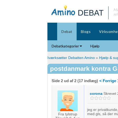
Mø
DEBAT
se
Debat
Blogs
Virksomhe
Debatkategorier
Hjælp
Iværksætter Debatten Amino
»
Hjælp & sup
postdanmark kontra 
Side 2 ud af 2 (17 indlæg)
< Forrige
corona
Skrevet
jeg er privatkunde
med gls, så der må
Fra tylstrup