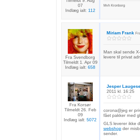
Tilmeldt 9. Aug
07
Mvh Kronborg
Indlæg ialt:
112
Miriam Frank
Fr
Man skal sende X-a
levere til privat a
Fra Svendborg
Tilmeldt 1. Apr 09
Indlæg ialt:
658
Jesper Lauges
2011
kl. 16:25
Fra Korsør
Tilmeldt 26. Feb
corona@jeg er priv
09
fået pakker med gl
Indlæg ialt:
5072
GLS leverer ikke dir
webshop
der misb
sender.