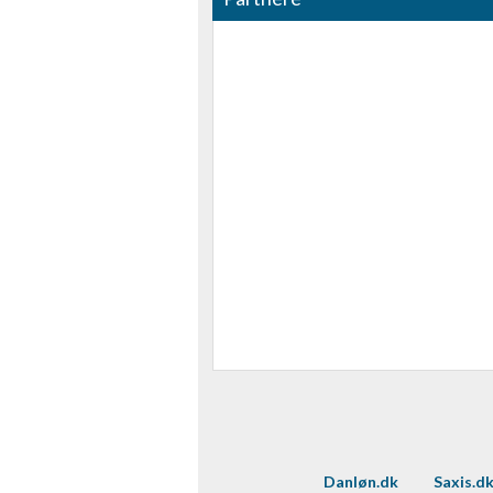
Annoncering / marketing
Danløn.dk
Saxis.d