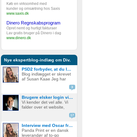
Køb en virksomhed med
kunder og omsætning hos Saxis
www.saxis.dk
Dinero Regnskabsprogram
Opret nemt og hurtigt fakturaer
Lav gratis bruger på Dinero i dag
www.dinero.dk
Nye ekspertblog-indlæg om Div.
PSD2 forbyder, at du lægger kortgebyret ud til dine kunder fra 1. januar 2018
Blog indlægget er skrevet
af Susan Kaae Jeg har
arbejdet med eCommerce
3
siden 2000 og med online
betalinger siden 2006, i
Brugere elsker login via sociale medier
stillinger med titler som
Vi kender det vel alle. Vi
Chief Product
falder over et website,
Officer/CPO, Sales
med en service eller
Director, Commercial...
17
produkt vi er
interesserede i. Vi er lige
Interview med Oscar fra Panda Print
ved at være der, lige ved
Panda Print er en dansk
at have gennemført
leverandør af to-go
signup, men hvad nu? Jeg