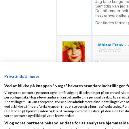
Jeg talte længe me
Samtidig kan jeg se
Det afhænger helt 
flest erhverv eller
Der findes fortsat 
Miriam Frank
Fr
Hej Jesper.
Fra Svendborg
Jeg er netop blevet
Tilmeldt 1. Apr 09
kunne få en aftale 
Privatindstillinger
Indlæg ialt:
658
Hvordan kan man mi
Ved at klikke på knappen "Nægt" bevares standardindstillingen f
Vi og vores partnere gemmer og/eller får adgang til oplysninger på en enhed, såso
personlige data. Nogle leverandører kan behandle dine personlige data baseret på 
Jesper Lauges
"Indstillinger". Du kan acceptere, afvise eller administrere dine indstillinger ved at
2011
kl. 19:48
ved at klikke på fingeraftryksknappen i nederste venstre hjørne af webstedet. For at
i sidefoden på hjemmesiden og klik på menupunktet Mine data, på den side kan du træ
vores partnere og vil ikke påvirke browserdata.
Fra Korsør
Tilmeldt 26. Feb
hej miriam
Vi og vores partnere behandler data for at analysere hjemmeside
09