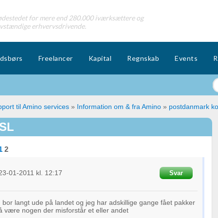
destedet for mere end 280.000 iværksættere og
lvstændige erhvervsdrivende.
dsbørs
Freelancer
Kapital
Regnskab
Events
R
port til Amino services
»
Information om & fra Amino
»
postdanmark ko
GSL
1
2
23-01-2011
kl. 12:17
Svar
, bor langt ude på landet og jeg har adskillige gange fået pakker
 være nogen der misforstår et eller andet