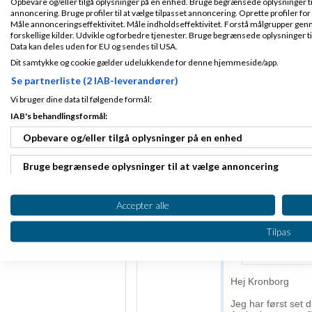
man kunne jo bare
Opbevare og/eller tilgå oplysninger på en enhed. Bruge begrænsede oplysninger til 
Indlæg ialt:
5072
annoncering. Bruge profiler til at vælge tilpasset annoncering. Oprette profiler for a
privatkunde
.
Måle annonceringseffektivitet. Måle indholdseffektivitet. Forstå målgrupper genn
men det er da dårlig
forskellige kilder. Udvikle og forbedre tjenester. Bruge begrænsede oplysninger ti
Data kan deles uden for EU og sendes til USA.
Jeg spurgte meget 
Dit samtykke og cookie gælder udelukkende for denne hjemmeside/app.
levering til priva
Se partnerliste (2 IAB-leverandører)
Vi bruger dine data til følgende formål:
Martin Thorbor
2011
kl. 19:57
IAB's behandlingsformål:
Opbevare og/eller tilgå oplysninger på en enhed
Fra Skodsborg
corona:
Tilmeldt 24. Mar
Bruge begrænsede oplysninger til at vælge annoncering
05
jeg læser altid
Indlæg ialt:
det nye brev i 
Oprette profiler til tilpasset annoncering
12320
Accepter alle
i skriver der ik
private, vi har
Bruge profiler til at vælge tilpasset annoncering
postdanmark.
Tilpas
så forklaring p
Oprette profiler for at tilpasse indhold
Bruge profiler til at vælge tilpasset indhold
Hej Kronborg
Jeg har først set d
Måle annonceringseffektivitet