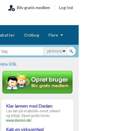
Bliv gratis medlem
Log Ind
abatter
Ordbog
Flere
på Amino
ntra GSL
Klar lønnen med Danløn
Lav løn på et øjeblik–nemt, sikkert
og billigt. Opret gratis konto.
www.danlon.dk/
Køb en virksomhed