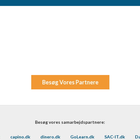
Besøg Vores Partnere
Besøg vores samarbejdspartnere:
k
capino.dk
dinero.dk
GoLearn.dk
SAC-IT.dk
Da