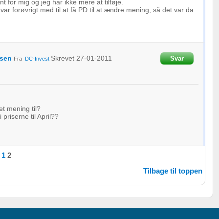
nt for mig og jeg har ikke mere at tilføje.
var forøvrigt med til at få PD til at ændre mening, så det var da
oplysninger fra forskellige
nsen
Skrevet
27-01-2011
Svar
Fra
DC-Invest
t mening til?
i priserne til April??
1
2
Tilbage til toppen