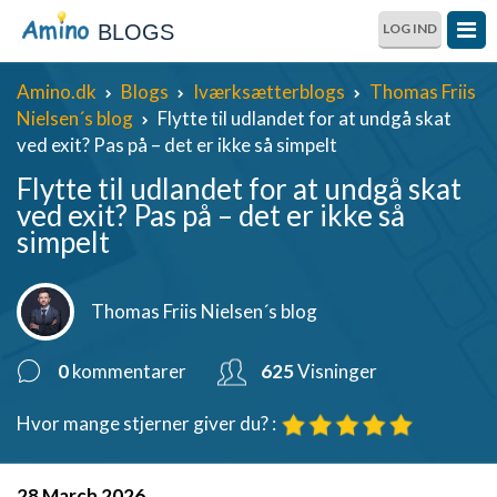
BLOGS
LOG IND
Amino.dk
Blogs
Iværksætterblogs
Thomas Friis
Nielsen´s blog
Flytte til udlandet for at undgå skat
ved exit? Pas på – det er ikke så simpelt
Flytte til udlandet for at undgå skat
ved exit? Pas på – det er ikke så
simpelt
Thomas Friis Nielsen´s blog
0
kommentarer
625
Visninger
Hvor mange stjerner giver du? :
28 March 2026