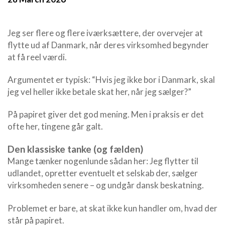
Jeg ser flere og flere iværksættere, der overvejer at
flytte ud af Danmark, når deres virksomhed begynder
at få reel værdi.
Argumentet er typisk: “Hvis jeg ikke bor i Danmark, skal
jeg vel heller ikke betale skat her, når jeg sælger?”
På papiret giver det god mening. Men i praksis er det
ofte her, tingene går galt.
Den klassiske tanke (og fælden)
Mange tænker nogenlunde sådan her: Jeg flytter til
udlandet, opretter eventuelt et selskab der, sælger
virksomheden senere – og undgår dansk beskatning.
Problemet er bare, at skat ikke kun handler om, hvad der
står på papiret.