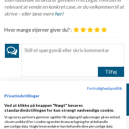
relevant at vende en konkret case, er du velkommen til at
skrive – eller læse mere
her
)
Hvor mange stjerner giver du? :
Tilføj
Fortrolighedspolitik
Få besked når Thomas skriver
Privatindstillinger
Skriv dig op
Ved at klikke på knappen "Nægt" bevares
standardindstillingen for kun strengt nødvendige cookie.
Vi og vores partnere gemmer og/eller får adgang til oplysninger på en enhed,
såsom unikke ID'er i cookie og anden browserlagring for at behandle
personlige data. Nogle leverandører kan behandle dine personlige data
Arkiv