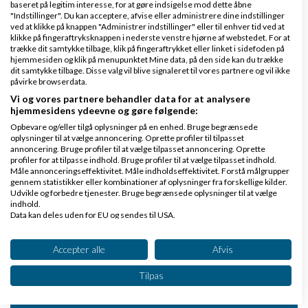
baseret på legitim interesse, for at gøre indsigelse mod dette åbne
"Indstillinger". Du kan acceptere, afvise eller administrere dine indstillinger
ved at klikke på knappen "Administrer indstillinger" eller til enhver tid ved at
july 2026 (1)
klikke på fingeraftryksknappen i nederste venstre hjørne af webstedet. For at
trække dit samtykke tilbage, klik på fingeraftrykket eller linket i sidefoden på
april 2026 (2)
hjemmesiden og klik på menupunktet Mine data, på den side kan du trække
dit samtykke tilbage. Disse valg vil blive signaleret til vores partnere og vil ikke
march 2026 (7)
påvirke browserdata.
february 2026 (1)
Vi og vores partnere behandler data for at analysere
hjemmesidens ydeevne og gøre følgende:
january 2026 (3)
Opbevare og/eller tilgå oplysninger på en enhed. Bruge begrænsede
november 2025 (2)
oplysninger til at vælge annoncering. Oprette profiler til tilpasset
annoncering. Bruge profiler til at vælge tilpasset annoncering. Oprette
october 2025 (2)
profiler for at tilpasse indhold. Bruge profiler til at vælge tilpasset indhold.
Måle annonceringseffektivitet. Måle indholdseffektivitet. Forstå målgrupper
february 2025 (1)
gennem statistikker eller kombinationer af oplysninger fra forskellige kilder.
Udvikle og forbedre tjenester. Bruge begrænsede oplysninger til at vælge
august 2024 (2)
indhold.
Data kan deles uden for EU og sendes til USA.
november 2023 (1)
Dit samtykke og cookie gælder udelukkende for denne hjemmeside/app.
september 2023 (1)
Se partnerliste (2 IAB-leverandører)
Accepter alle
Afvis
august 2023 (1)
Vi bruger dine data til følgende formål:
Tilpas
IAB's behandlingsformål:
+
Se flere ældre blogs
Opbevare og/eller tilgå oplysninger på en