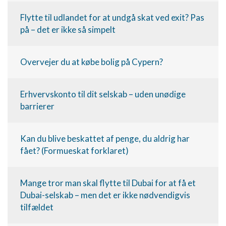
Udvikle og forbedre tjenester
Flytte til udlandet for at undgå skat ved exit? Pas
Bruge begrænsede oplysninger til at vælge
på – det er ikke så simpelt
indhold
IAB Special Features:
Overvejer du at købe bolig på Cypern?
Bruge præcise geografiske
placeringsoplysninger
Identificere enheder baseret på aktivt
Erhvervskonto til dit selskab – uden unødige
anmodede oplysninger
barrierer
Ikke-IAB-behandlingsformål:
Nødvendig
Kan du blive beskattet af penge, du aldrig har
fået? (Formueskat forklaret)
Ydeevne
Funktionel
Mange tror man skal flytte til Dubai for at få et
Dubai-selskab – men det er ikke nødvendigvis
Annoncering / marketing
tilfældet