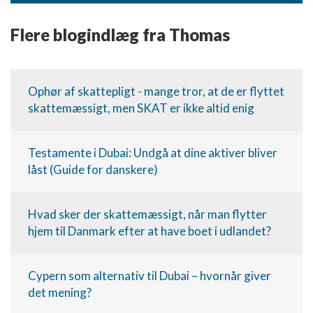
enhed
Flere blogindlæg fra Thomas
Bruge begrænsede oplysninger til at vælge
annoncering
Oprette profiler til tilpasset annoncering
Ophør af skattepligt - mange tror, at de er flyttet
skattemæssigt, men SKAT er ikke altid enig
Bruge profiler til at vælge tilpasset
annoncering
Oprette profiler for at tilpasse indhold
Testamente i Dubai: Undgå at dine aktiver bliver
låst (Guide for danskere)
Bruge profiler til at vælge tilpasset indhold
Måle annonceringseffektivitet
Hvad sker der skattemæssigt, når man flytter
hjem til Danmark efter at have boet i udlandet?
Måle indholdseffektivitet
Forstå målgrupper gennem statistikker eller
kombinationer af oplysninger fra forskellige
Cypern som alternativ til Dubai – hvornår giver
kilder
det mening?