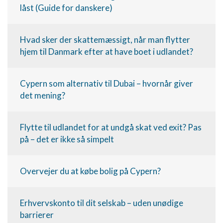
Bruge præcise geografiske
låst (Guide for danskere)
placeringsoplysninger
Identificere enheder baseret på aktivt
Hvad sker der skattemæssigt, når man flytter
anmodede oplysninger
hjem til Danmark efter at have boet i udlandet?
Ikke-IAB-behandlingsformål:
Nødvendig
Cypern som alternativ til Dubai – hvornår giver
det mening?
Ydeevne
Funktionel
Flytte til udlandet for at undgå skat ved exit? Pas
Annoncering / marketing
på – det er ikke så simpelt
Overvejer du at købe bolig på Cypern?
Erhvervskonto til dit selskab – uden unødige
barrierer