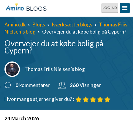
BLOGS
LOG IND
Amino.dk
Blogs
Iværksætterblogs
Thomas Friis
Nielsen´s blog
Overvejer du at købe bolig på Cypern?
Overvejer du at købe bolig på
Cypern?
Thomas Friis Nielsen´s blog
0
kommentarer
260
Visninger
Hvor mange stjerner giver du? :
24 March 2026