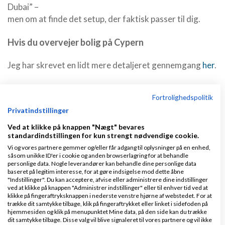
Dubai” –
men om at finde det setup, der faktisk passer til dig.
Hvis du overvejer bolig på Cypern
Jeg har skrevet en lidt mere detaljeret gennemgang
her
.
Spørgsmål:
Fortrolighedspolitik
Overvejer du selv at købe bolig på Cypern?
Privatindstillinger
Eller hælder du stadig mest til Dubai?
Ved at klikke på knappen "Nægt" bevares
Hvad er vigtigst for dig: afkast eller stabilitet?
standardindstillingen for kun strengt nødvendige cookie.
Vi og vores partnere gemmer og/eller får adgang til oplysninger på en enhed,
såsom unikke ID'er i cookie og anden browserlagring for at behandle
Hvor mange stjerner giver du? :
personlige data. Nogle leverandører kan behandle dine personlige data
baseret på legitim interesse, for at gøre indsigelse mod dette åbne
"Indstillinger". Du kan acceptere, afvise eller administrere dine indstillinger
ved at klikke på knappen "Administrer indstillinger" eller til enhver tid ved at
klikke på fingeraftryksknappen i nederste venstre hjørne af webstedet. For at
trække dit samtykke tilbage, klik på fingeraftrykket eller linket i sidefoden på
hjemmesiden og klik på menupunktet Mine data, på den side kan du trække
dit samtykke tilbage. Disse valg vil blive signaleret til vores partnere og vil ikke