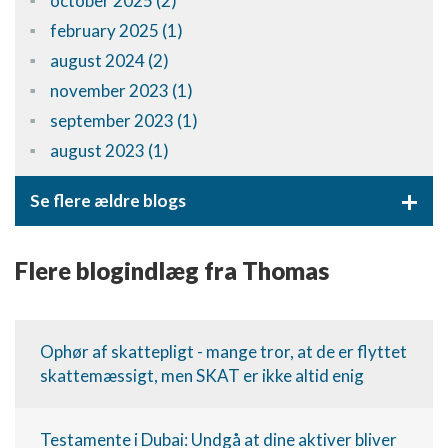
october 2025 (2)
february 2025 (1)
Bruge profiler til at vælge tilpasset
annoncering
august 2024 (2)
november 2023 (1)
Oprette profiler for at tilpasse indhold
september 2023 (1)
Bruge profiler til at vælge tilpasset indhold
august 2023 (1)
Måle annonceringseffektivitet
+
Se flere ældre blogs
Måle indholdseffektivitet
Forstå målgrupper gennem statistikker eller
Flere blogindlæg fra Thomas
kombinationer af oplysninger fra forskellige
kilder
Udvikle og forbedre tjenester
Ophør af skattepligt - mange tror, at de er flyttet
skattemæssigt, men SKAT er ikke altid enig
Bruge begrænsede oplysninger til at vælge
indhold
IAB Special Features:
Testamente i Dubai: Undgå at dine aktiver bliver