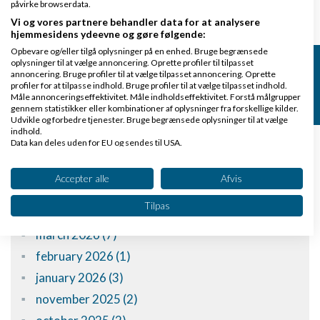
påvirke browserdata.
Tilføj
Vi og vores partnere behandler data for at analysere
hjemmesidens ydeevne og gøre følgende:
Opbevare og/eller tilgå oplysninger på en enhed. Bruge begrænsede
Få besked når Thomas skriver
oplysninger til at vælge annoncering. Oprette profiler til tilpasset
annoncering. Bruge profiler til at vælge tilpasset annoncering. Oprette
profiler for at tilpasse indhold. Bruge profiler til at vælge tilpasset indhold.
Skriv dig op
Måle annonceringseffektivitet. Måle indholdseffektivitet. Forstå målgrupper
gennem statistikker eller kombinationer af oplysninger fra forskellige kilder.
Udvikle og forbedre tjenester. Bruge begrænsede oplysninger til at vælge
indhold.
Data kan deles uden for EU og sendes til USA.
Arkiv
Dit samtykke og cookie gælder udelukkende for denne hjemmeside/app.
Se partnerliste (2 IAB-leverandører)
Accepter alle
Afvis
july 2026 (1)
Vi bruger dine data til følgende formål:
Tilpas
april 2026 (2)
IAB's behandlingsformål:
march 2026 (7)
Opbevare og/eller tilgå oplysninger på en
enhed
february 2026 (1)
january 2026 (3)
Bruge begrænsede oplysninger til at vælge
annoncering
november 2025 (2)
Oprette profiler til tilpasset annoncering