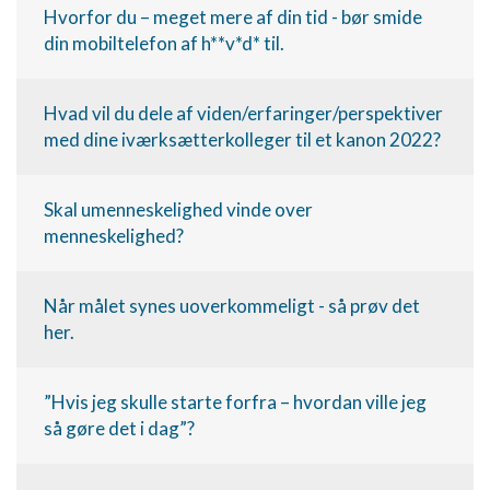
Hvorfor du – meget mere af din tid - bør smide
din mobiltelefon af h**v*d* til.
Hvad vil du dele af viden/erfaringer/perspektiver
med dine iværksætterkolleger til et kanon 2022?
Skal umenneskelighed vinde over
menneskelighed?
Når målet synes uoverkommeligt - så prøv det
her.
”Hvis jeg skulle starte forfra – hvordan ville jeg
så gøre det i dag”?