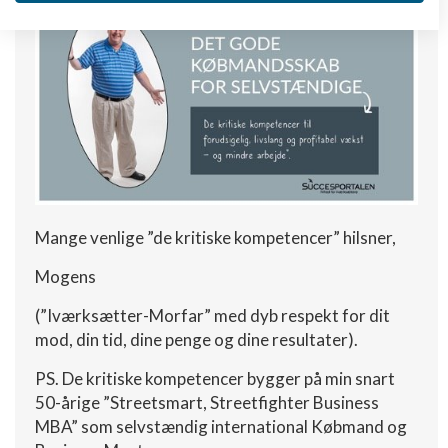
Opbevare og/eller tilgå oplysninger på en
enhed
Bruge begrænsede oplysninger til at vælge
annoncering
Oprette profiler til tilpasset annoncering
Bruge profiler til at vælge tilpasset
annoncering
Mange venlige ”de kritiske kompetencer” hilsner,
Oprette profiler for at tilpasse indhold
Mogens
Bruge profiler til at vælge tilpasset indhold
(”Iværksætter-Morfar” med dyb respekt for dit
Måle annonceringseffektivitet
mod, din tid, dine penge og dine resultater).
Måle indholdseffektivitet
PS. De kritiske kompetencer bygger på min snart
50-årige ”Streetsmart, Streetfighter Business
Forstå målgrupper gennem statistikker eller
MBA” som selvstændig international Købmand og
kombinationer af oplysninger fra forskellige
kilder