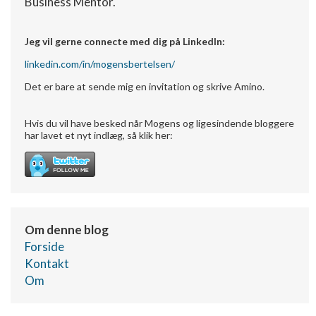
Business Mentor.
Udvikle og forbedre tjenester
Jeg vil gerne connecte med dig på LinkedIn:
Bruge begrænsede oplysninger til at vælge
linkedin.com/in/
mogensbertelsen/
indhold
Det er bare at sende mig en invitation og skrive Amino.
IAB Special Features:
Bruge præcise geografiske
Hvis du vil have besked når Mogens og ligesindende bloggere
placeringsoplysninger
har lavet et nyt indlæg, så klik her:
Identificere enheder baseret på aktivt
anmodede oplysninger
Ikke-IAB-behandlingsformål:
Nødvendig
Om denne blog
Ydeevne
Forside
Kontakt
Funktionel
Om
Annoncering / marketing