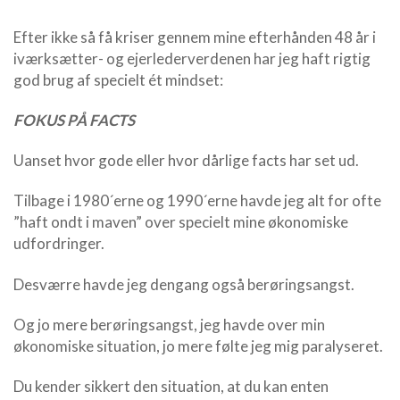
Efter ikke så få kriser gennem mine efterhånden 48 år i
iværksætter- og ejerlederverdenen har jeg haft rigtig
god brug af specielt ét mindset:
FOKUS PÅ FACTS
Uanset hvor gode eller hvor dårlige facts har set ud.
Tilbage i 1980´erne og 1990´erne havde jeg alt for ofte
”haft ondt i maven” over specielt mine økonomiske
udfordringer.
Desværre havde jeg dengang også berøringsangst.
Og jo mere berøringsangst, jeg havde over min
økonomiske situation, jo mere følte jeg mig paralyseret.
Du kender sikkert den situation, at du kan enten