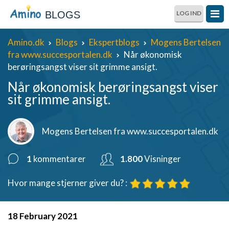
BLOGS
LOG IND
Amino.dk
Blogs
Ekspertblogs
Mogens Bertelsen
fra www.succesportalen.dk
Når økonomisk
berøringsangst viser sit grimme ansigt.
Når økonomisk berøringsangst viser
sit grimme ansigt.
Mogens Bertelsen fra www.succesportalen.dk
1
kommentarer
1.800
Visninger
Hvor mange stjerner giver du? :
18 February 2021