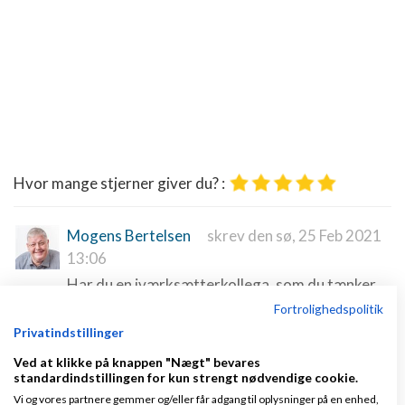
Hvor mange stjerner giver du? :
Mogens Bertelsen
skrev den sø, 25 Feb 2021
13:06
Har du en iværksætterkollega, som du tænker
kunne have værdi af dette indlæg. Så skal du
Fortrolighedspolitik
være hjertelig velkommen til at sende
Privatindstillinger
vedkommende linket til denne artikel : )
Ved at klikke på knappen "Nægt" bevares
standardindstillingen for kun strengt nødvendige cookie.
Vi og vores partnere gemmer og/eller får adgang til oplysninger på en enhed,