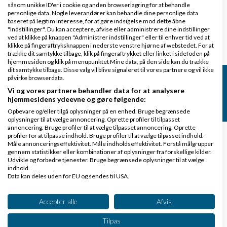
såsom unikke ID'er i cookie og anden browserlagring for at behandle
personlige data. Nogle leverandører kan behandle dine personlige data
baseret på legitim interesse, for at gøre indsigelse mod dette åbne
"Indstillinger". Du kan acceptere, afvise eller administrere dine indstillinger
ved at klikke på knappen "Administrer indstillinger" eller til enhver tid ved at
Tilføj
klikke på fingeraftryksknappen i nederste venstre hjørne af webstedet. For at
trække dit samtykke tilbage, klik på fingeraftrykket eller linket i sidefoden på
hjemmesiden og klik på menupunktet Mine data, på den side kan du trække
dit samtykke tilbage. Disse valg vil blive signaleret til vores partnere og vil ikke
Få besked når Mogens skriver
påvirke browserdata.
Vi og vores partnere behandler data for at analysere
hjemmesidens ydeevne og gøre følgende:
Skriv dig op
Opbevare og/eller tilgå oplysninger på en enhed. Bruge begrænsede
oplysninger til at vælge annoncering. Oprette profiler til tilpasset
annoncering. Bruge profiler til at vælge tilpasset annoncering. Oprette
profiler for at tilpasse indhold. Bruge profiler til at vælge tilpasset indhold.
Måle annonceringseffektivitet. Måle indholdseffektivitet. Forstå målgrupper
Er du selvstændig og interesserer dig for de
gennem statistikker eller kombinationer af oplysninger fra forskellige kilder.
Udvikle og forbedre tjenester. Bruge begrænsede oplysninger til at vælge
kritiske kompetencer til forudsigelig, livslang og
indhold.
profitabel vækst –
og samtidig mindre arbejde
?
Data kan deles uden for EU og sendes til USA.
Dit samtykke og cookie gælder udelukkende for denne hjemmeside/app.
Så prøv at klikke her og få mit problemløsende
Se partnerliste (2 IAB-leverandører)
Accepter alle
Afvis
nyhedsbrev med masser af ”bundlinjeinspiration”:
Vi bruger dine data til følgende formål:
Tilpas
IAB's behandlingsformål: