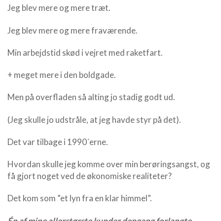
Jeg blev mere og mere træt.
Jeg blev mere og mere fraværende.
Min arbejdstid skød i vejret med raketfart.
+ meget mere i den boldgade.
Men på overfladen så alting jo stadig godt ud.
(Jeg skulle jo udstråle, at jeg havde styr på det).
Det var tilbage i 1990´erne.
Hvordan skulle jeg komme over min berøringsangst, og
få gjort noget ved de økonomiske realiteter?
Det kom som ”et lyn fra en klar himmel”.
Én af mine allerstørste kunder dengang forlangte –