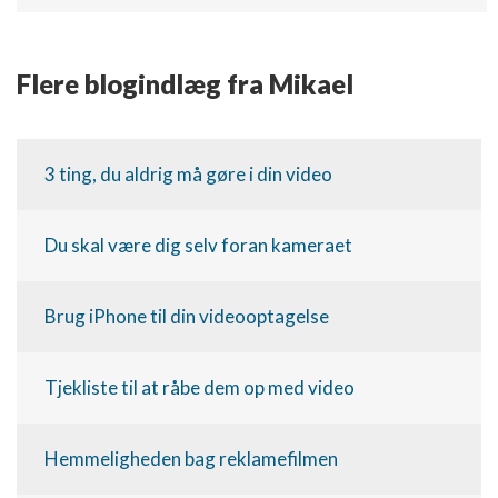
Forstå målgrupper gennem statistikker eller
kombinationer af oplysninger fra forskellige
kilder
Flere blogindlæg fra Mikael
Udvikle og forbedre tjenester
Bruge begrænsede oplysninger til at vælge
3 ting, du aldrig må gøre i din video
indhold
IAB Special Features:
Du skal være dig selv foran kameraet
Bruge præcise geografiske
placeringsoplysninger
Brug iPhone til din videooptagelse
Identificere enheder baseret på aktivt
anmodede oplysninger
Ikke-IAB-behandlingsformål:
Tjekliste til at råbe dem op med video
Nødvendig
Ydeevne
Hemmeligheden bag reklamefilmen