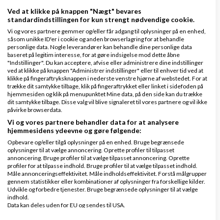
Ved at klikke på knappen "Nægt" bevares
standardindstillingen for kun strengt nødvendige cookie.
Mikael Johnsen er fotograf, filmproducer og
Vi og vores partnere gemmer og/eller får adgang til oplysninger på en enhed,
manden bag
iPhonefilm for Virksomheder
– et
såsom unikke ID'er i cookie og anden browserlagring for at behandle
personlige data. Nogle leverandører kan behandle dine personlige data
online-kursus, hvor du lærer selv at lave web-film,
baseret på legitim interesse, for at gøre indsigelse mod dette åbne
der booster din business og gør det nemmere for
"Indstillinger". Du kan acceptere, afvise eller administrere dine indstillinger
ved at klikke på knappen "Administrer indstillinger" eller til enhver tid ved at
dine kunder at vælge dig!
klikke på fingeraftryksknappen i nederste venstre hjørne af webstedet. For at
trække dit samtykke tilbage, klik på fingeraftrykket eller linket i sidefoden på
hjemmesiden og klik på menupunktet Mine data, på den side kan du trække
dit samtykke tilbage. Disse valg vil blive signaleret til vores partnere og vil ikke
påvirke browserdata.
Vi og vores partnere behandler data for at analysere
hjemmesidens ydeevne og gøre følgende:
Opbevare og/eller tilgå oplysninger på en enhed. Bruge begrænsede
oplysninger til at vælge annoncering. Oprette profiler til tilpasset
annoncering. Bruge profiler til at vælge tilpasset annoncering. Oprette
profiler for at tilpasse indhold. Bruge profiler til at vælge tilpasset indhold.
Måle annonceringseffektivitet. Måle indholdseffektivitet. Forstå målgrupper
gennem statistikker eller kombinationer af oplysninger fra forskellige kilder.
Udvikle og forbedre tjenester. Bruge begrænsede oplysninger til at vælge
indhold.
Data kan deles uden for EU og sendes til USA.
Dit samtykke og cookie gælder udelukkende for denne hjemmeside/app.