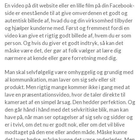
En video på dit website eller en lille film på din Facebook-
side er enestående til at give omverdenen et godt og
autentisk billede af, hvad du og din virksomhed tilbyder
og hjælper kunderne med. Først og fremmest fordi en
video kan give et rigtig godt billede af, hvem du er som
person. Og hvis du giver et godt indtryk, så kan det
måske være det, der gør at folk vælger at lære dig
nærmere at kende eller gøre forretning med dig.
Man skal selvfølgelig være omhyggelig og grundig med
al kommunikation, man laver om sig selv eller sit
produkt. Men rigtig mange kommer ikke i gang med at
lave en præsentationsvideo, hvor de taler direkte til
kameraet af en simpel årsag. Den hedder perfektion. Og
den går hånd i hånd med det selvkritiske blik, man kan
have på, når man ser optagelser af sig selv og sidder og
er i tvivl, om det nu er godt nok, eller om det vil blive
modtaget på den ene eller anden måde. Måske kunne
det laves bedre, måske kunne det være anderledes. Men