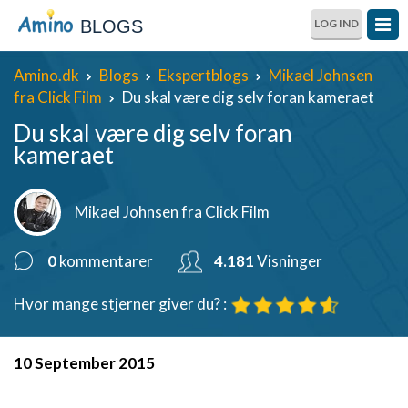
BLOGS
LOG IND
Amino.dk
Blogs
Ekspertblogs
Mikael Johnsen
fra Click Film
Du skal være dig selv foran kameraet
Du skal være dig selv foran
kameraet
Mikael Johnsen fra Click Film
0
kommentarer
4.181
Visninger
Hvor mange stjerner giver du? :
10 September 2015