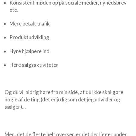
Konsistent møden op på sociale medier, nyhedsbrev
etc.
Mere betalt trafik
Produktudvikling
Hyre hjælpere ind
Flere salgsaktiviteter
Og du vil aldrig høre fra min side, at du ikke skal gøre
nogle af de ting
(det er jo ligsom det jeg udvikler og
sælger)...
Men, det de fleste helt overser, er det der ligger under