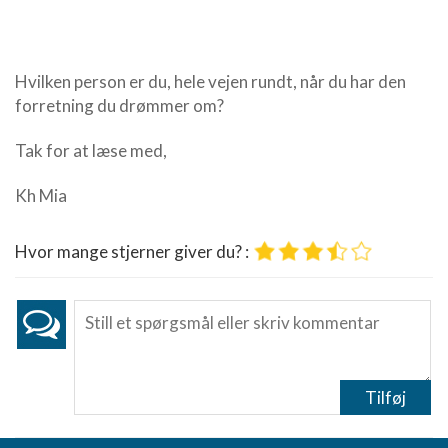
Måle indholdseffektivitet
Forstå målgrupper gennem statistikker eller
Hvilken person er du, hele vejen rundt, når du har den
kombinationer af oplysninger fra forskellige
kilder
forretning du drømmer om?
Udvikle og forbedre tjenester
Tak for at læse med,
Bruge begrænsede oplysninger til at vælge
Kh Mia
indhold
IAB Special Features:
Hvor mange stjerner giver du? :
Bruge præcise geografiske
placeringsoplysninger
Identificere enheder baseret på aktivt
anmodede oplysninger
Ikke-IAB-behandlingsformål:
Tilføj
Nødvendig
Ydeevne