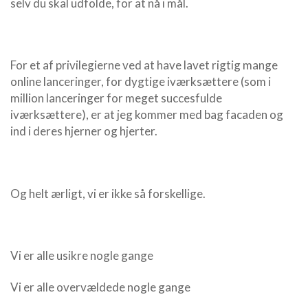
selv du skal udfolde, for at nå i mål.
For et af privilegierne ved at have lavet rigtig mange
online lanceringer, for dygtige iværksættere (som i
million lanceringer for meget succesfulde
iværksættere), er at jeg kommer med bag facaden og
ind i deres hjerner og hjerter.
Og helt ærligt, vi er ikke så forskellige.
Vi er alle usikre nogle gange
Vi er alle overvældede nogle gange