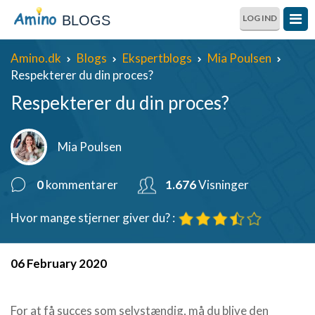
BLOGS
LOG IND
Amino.dk
Blogs
Ekspertblogs
Mia Poulsen
Respekterer du din proces?
Respekterer du din proces?
Mia Poulsen
0
kommentarer
1.676
Visninger
Hvor mange stjerner giver du? :
06 February 2020
For at få succes som selvstændig, må du blive den