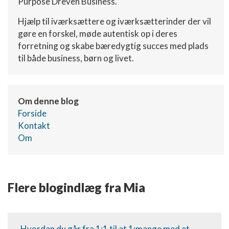
Purpose Dreven Business.
Hjælp til iværksættere og iværksætterinder der vil
gøre en forskel, møde autentisk op i deres
forretning og skabe bæredygtig succes med plads
til både business, børn og livet.
Om denne blog
Forside
Kontakt
Om
Flere blogindlæg fra Mia
Hvordan du går fra 1:1 til at 1:mange med et