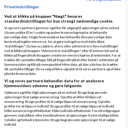
Det vigtigste arbejde du kan lave i din forretning (og dit
Privatindstillinger
liv) er at ære din egen proces. Og bevidst arbejde på at
Ved at klikke på knappen "Nægt" bevares
blive den person du forestiller dig du er når du har den
standardindstillingen for kun strengt nødvendige cookie.
succes du ønsker dig.
Vi og vores partnere gemmer og/eller får adgang til oplysninger på en enhed,
såsom unikke ID'er i cookie og anden browserlagring for at behandle
personlige data. Nogle leverandører kan behandle dine personlige data
baseret på legitim interesse, for at gøre indsigelse mod dette åbne
"Indstillinger". Du kan acceptere, afvise eller administrere dine indstillinger
ved at klikke på knappen "Administrer indstillinger" eller til enhver tid ved at
Alle kan få succes ved at knokle dem selv halvt ihjel.
klikke på fingeraftryksknappen i nederste venstre hjørne af webstedet. For at
trække dit samtykke tilbage, klik på fingeraftrykket eller linket i sidefoden på
hjemmesiden og klik på menupunktet Mine data, på den side kan du trække
dit samtykke tilbage. Disse valg vil blive signaleret til vores partnere og vil ikke
påvirke browserdata.
Men de færreste kan skabe bæredygtigt succes, hvor
Vi og vores partnere behandler data for at analysere
de har både og.
hjemmesidens ydeevne og gøre følgende:
Opbevare og/eller tilgå oplysninger på en enhed. Bruge begrænsede
Både et liv med tid og overskud, kærlighed, mening og
oplysninger til at vælge annoncering. Oprette profiler til tilpasset
annoncering. Bruge profiler til at vælge tilpasset annoncering. Oprette
en karriere hvor de lever deres mission.
profiler for at tilpasse indhold. Bruge profiler til at vælge tilpasset indhold.
Måle annonceringseffektivitet. Måle indholdseffektivitet. Forstå målgrupper
gennem statistikker eller kombinationer af oplysninger fra forskellige kilder.
Udvikle og forbedre tjenester. Bruge begrænsede oplysninger til at vælge
indhold.