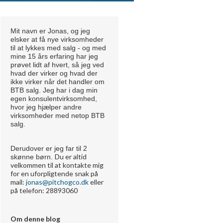
Mit navn er Jonas, og jeg
elsker at få nye virksomheder
til at lykkes med salg - og med
mine 15 års erfaring har jeg
prøvet lidt af hvert, så jeg ved
hvad der virker og hvad der
ikke virker når det handler om
BTB salg. Jeg har i dag min
egen konsulentvirksomhed,
hvor jeg hjælper andre
virksomheder med netop BTB
salg.
Derudover er jeg far til 2
Du er altid
skønne børn.
velkommen til at kontakte mig
for en uforpligtende snak på
m
ail:
jonas@pitchogco.dk
eller
på telefon: 28893060
Om denne blog