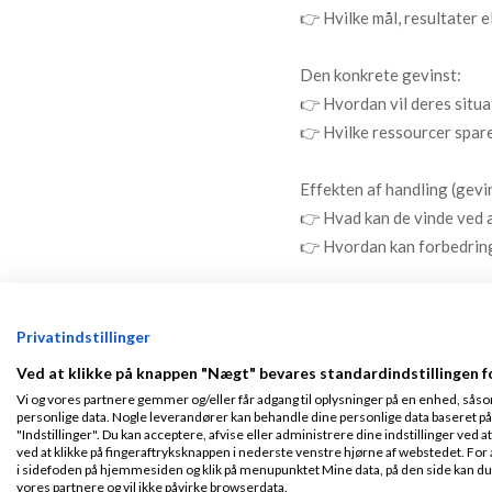
👉 Hvilke mål, resultater e
Den konkrete gevinst:
👉 Hvordan vil deres situat
👉 Hvilke ressourcer spare
Effekten af handling (gevin
👉 Hvad kan de vinde ved 
👉 Hvordan kan forbedring
En klassisk fejl blandt sæl
selv har erkendt behovet - 
Privatindstillinger
Dit mål at hjælpe kunden m
Ved at klikke på knappen "Nægt" bevares standardindstillingen f
risikerer at miste, og hvad
Vi og vores partnere gemmer og/eller får adgang til oplysninger på en enhed, såso
personlige data. Nogle leverandører kan behandle dine personlige data baseret på 
"Indstillinger". Du kan acceptere, afvise eller administrere dine indstillinger ved at
Hvor mange stjerner giver du? :
ved at klikke på fingeraftryksknappen i nederste venstre hjørne af webstedet. For at
i sidefoden på hjemmesiden og klik på menupunktet Mine data, på den side kan du træ
vores partnere og vil ikke påvirke browserdata.