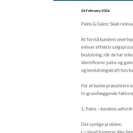
26 February 2026
Pains & Gains: Skab releva
At forstå kundens smertepu
enhver effektiv salgsproce
beslutning, når de har erk
identificerer pains og gain
og beslutningskraft hos ku
For at kunne præsentere en 
to grundlæggende faktore
1. Pains – kundens udford
Det synlige problem:
👉 Hvad fungerer ikke lige