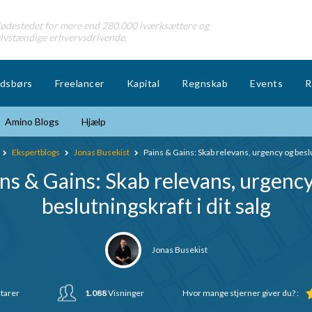
destedet for mere end 280.000 iværksættere og
lvstændige erhvervsdrivende.
dsbørs
Freelancer
Kapital
Regnskab
Events
R
Amino Blogs
Hjælp
Ekspertblogs
Jonas Busekist
Pains & Gains: Skab relevans, urgency og beslut
ns & Gains: Skab relevans, urgenc
beslutningskraft i dit salg
Jonas Busekist
arer
1.088
Visninger
Hvor mange stjerner giver du? :