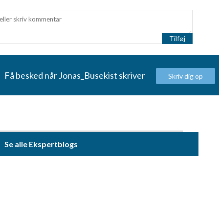
Tilføj
oplysninger fra forskellige
Få besked når Jonas_Busekist skriver
Skriv dig op
Se alle Ekspertblogs