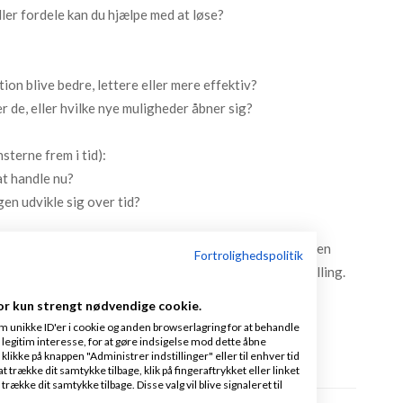
ller fordele kan du hjælpe med at løse?
ion blive bedre, lettere eller mere effektiv?
r de, eller hvilke nye muligheder åbner sig?
sterne frem i tid):
at handle nu?
en udvikle sig over tid?
gere er at præsentere en løsning for tidligt, inden kunden
Fortrolighedspolitik
det er derfor vi arbejder med salgszoner i adaptive selling.
ed at se og forstå deres egen situation, både hvad de
or kun strengt nødvendige cookie.
 de kan opnå.
m unikke ID'er i cookie og anden browserlagring for at behandle
legitim interesse, for at gøre indsigelse mod dette åbne
 klikke på knappen "Administrer indstillinger" eller til enhver tid
 trække dit samtykke tilbage, klik på fingeraftrykket eller linket
kke dit samtykke tilbage. Disse valg vil blive signaleret til