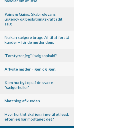
handler om at løse.
Pains & Gains: Skab relevans,
urgency og beslutningskraft i dit
salg
Nu kan sælgere bruge AI til at forstå
kunder – før de møder dem.
"Forstyrrer jeg" i salgsopkald?
Aflyste møder - igen og igen.
Kom hurtigt op af de svære
"sælgerhuller"
Matching af kunden.
Hvor hurtigt skal jeg ringe til et lead,
efter jeg har modtaget det?