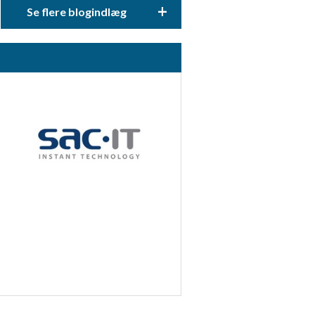
+
Se flere blogindlæg