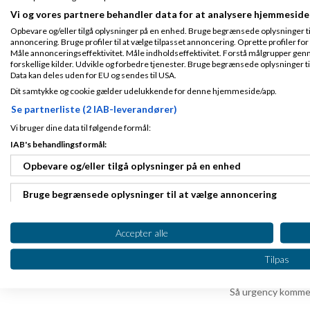
reelranger
skr
Vi og vores partnere behandler data for at analysere hjemmeside
God pointe med pain
Opbevare og/eller tilgå oplysninger på en enhed. Bruge begrænsede oplysninger til 
reelle situation og 
annoncering. Bruge profiler til at vælge tilpasset annoncering. Oprette profiler for a
Måle annonceringseffektivitet. Måle indholdseffektivitet. Forstå målgrupper genn
Jeg oplever ofte, 
forskellige kilder. Udvikle og forbedre tjenester. Bruge begrænsede oplysninger ti
Data kan deles uden for EU og sendes til USA.
der faktisk motive
Dit samtykke og cookie gælder udelukkende for denne hjemmeside/app.
interessant, fordi 
Se partnerliste (2 IAB-leverandører)
Har du nogle konk
Vi bruger dine data til følgende formål:
mere naturlig i dia
IAB's behandlingsformål:
Opbevare og/eller tilgå oplysninger på en enhed
Jonas_Busekist
For mig handler de
Bruge begrænsede oplysninger til at vælge annoncering
at handle tydelige
Jeg bruger typisk:
Oprette profiler til tilpasset annoncering
Accepter alle
“Hvad koster det j
Bruge profiler til at vælge tilpasset annoncering
Tilpas
“Når I jeres mål, hv
Oprette profiler for at tilpasse indhold
Så urgency kommer 
Bruge profiler til at vælge tilpasset indhold