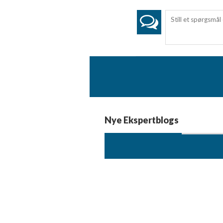
Måle annonceringseffektivitet
Måle indholdseffektivitet
Forstå målgrupper gennem statistikker eller kombinationer af 
kilder
Udvikle og forbedre tjenester
Bruge begrænsede oplysninger til at vælge indhold
Nye Ekspertblogs
IAB Special Features:
Bruge præcise geografiske placeringsoplysninger
Identificere enheder baseret på aktivt anmodede oplysninger
Ikke-IAB-behandlingsformål:
Nødvendig
Ydeevne