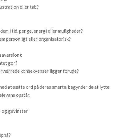
stration eller tab?
em i tid, penge, energi eller muligheder?
m personligt eller organisatorisk?
saversion):
ntet gør?
r forværrede konsekvenser ligger forude?
ed at sætte ord på deres smerte, begynder de at lytte
elevans opstår.
 og gevinster
opnå?