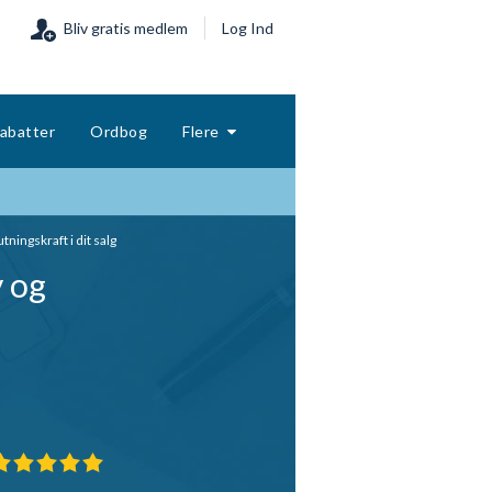
Bliv gratis medlem
Log Ind
abatter
Ordbog
Flere
ningskraft i dit salg
y og