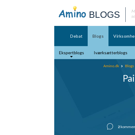
Mø
BLOGS
se
Debat
Blogs
Virksomhe
Ekspertblogs
Iværksætterblogs
Amino.dk
Blogs
Pai
2
komment