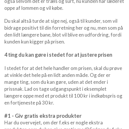
også selvom det er træls og surt, nu kunden har læderet
oppe af lommen og vil købe.
Du skal altså turde at sige nej, også til kunder, som vil
bidrage positivt til din forretning her og nu, men som på
den lidt længere bane, blot vil blive en udfordring, fordi
kunden kun kigger på prisen.
4 ting du kan gøre i stedet for at justere prisen
I stedet for at det hele handler om prisen, skal du prøve
at vinkle det hele på en lidt anden måde. Og der er
mange ting, som du kan gøre, uden at det ender i
prissnak. Lad os tage udgangspunkt i eksemplet
længere oppe med et produkt til 100 kr i indkøbspris og
en fortjeneste på 30 kr.
#1 - Giv gratis ekstra produkter
Har du overvejet, om der f.eks er nogle ekstra