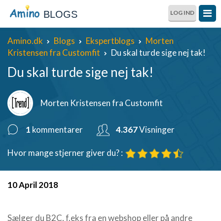
BLOGS
LOG IND
Amino.dk
Blogs
Ekspertblogs
Morten
Kristensen fra Customfit
Du skal turde sige nej tak!
Du skal turde sige nej tak!
Morten Kristensen fra Customfit
1
kommentarer
4.367
Visninger
Hvor mange stjerner giver du? :
10 April 2018
Sælger du B2C, f.eks fra en webshop eller på andre