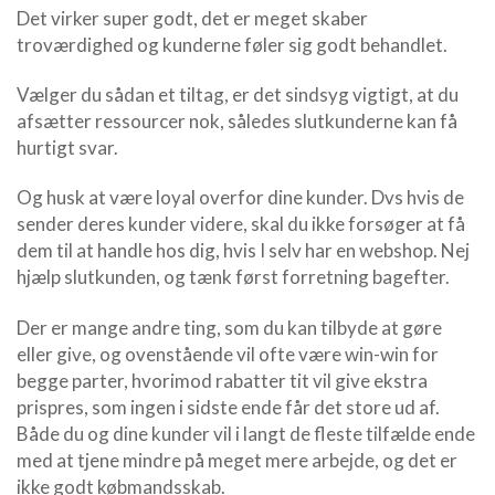
Det virker super godt, det er meget skaber
Bruge profiler til at vælge tilpasset
annoncering
troværdighed og kunderne føler sig godt behandlet.
Oprette profiler for at tilpasse indhold
Vælger du sådan et tiltag, er det sindsyg vigtigt, at du
afsætter ressourcer nok, således slutkunderne kan få
Bruge profiler til at vælge tilpasset indhold
hurtigt svar.
Måle annonceringseffektivitet
Og husk at være loyal overfor dine kunder. Dvs hvis de
Måle indholdseffektivitet
sender deres kunder videre, skal du ikke forsøger at få
dem til at handle hos dig, hvis I selv har en webshop. Nej
Forstå målgrupper gennem statistikker eller
hjælp slutkunden, og tænk først forretning bagefter.
kombinationer af oplysninger fra forskellige
kilder
Der er mange andre ting, som du kan tilbyde at gøre
Udvikle og forbedre tjenester
eller give, og ovenstående vil ofte være win-win for
begge parter, hvorimod rabatter tit vil give ekstra
Bruge begrænsede oplysninger til at vælge
prispres, som ingen i sidste ende får det store ud af.
indhold
Både du og dine kunder vil i langt de fleste tilfælde ende
IAB Special Features:
med at tjene mindre på meget mere arbejde, og det er
Bruge præcise geografiske
ikke godt købmandsskab.