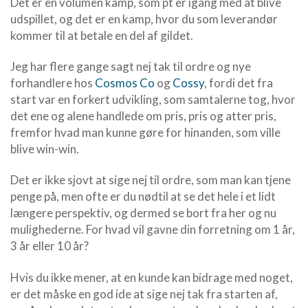
Det er en volumen kamp, som pt er igang med at blive
udspillet, og det er en kamp, hvor du som leverandør
kommer til at betale en del af gildet.
Jeg har flere gange sagt nej tak til ordre og nye
forhandlere hos
Cosmos Co
og
Cossy
, fordi det fra
start var en forkert udvikling, som samtalerne tog, hvor
det ene og alene handlede om pris, pris og atter pris,
fremfor hvad man kunne gøre for hinanden, som ville
blive win-win.
Det er ikke sjovt at sige nej til ordre, som man kan tjene
penge på, men ofte er du nødtil at se det hele i et lidt
længere perspektiv, og dermed se bort fra her og nu
mulighederne. For hvad vil gavne din forretning om 1 år,
3 år eller 10 år?
Hvis du ikke mener, at en kunde kan bidrage med noget,
er det måske en god ide at sige nej tak fra starten af,