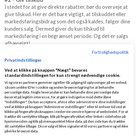
I stedet for at give direkte rabatter, bør du overveje at
give tilskud. Her er det bare vigtigt, at tilskuddet eller
markedsføringsbidrag som det også kaldes, følger dine
kunders salg. Dermed giver du kun tilskud til
markedsføring i en begrænset periode. Og det er salgs
afhængigt!
Fortrolighedspolitik
Dermed giver du din kunde en grund til, at de skal sælge
Privatindstillinger
ekstra mange af dine varer fremfor konkurrenternes.
Ved at klikke på knappen "Nægt" bevares
standardindstillingen for kun strengt nødvendige cookie.
#3 - Hjælp din kunde
Vi og vores partnere gemmer og/eller får adgang til oplysninger på en enhed,
I stedet for at give rabatter på dine varer, kan du tilbyde
såsom unikke ID'er i cookie og anden browserlagring for at behandle
din kunde, at du f.eks laver deres produktfotos, laver
personlige data. Nogle leverandører kan behandle dine personlige data
baseret på legitim interesse, for at gøre indsigelse mod dette åbne
unikke stemnings fotos med dine produkter, laver
"Indstillinger". Du kan acceptere, afvise eller administrere dine indstillinger
unikke produkttekster, laver artikler til dem mm.
ved at klikke på knappen "Administrer indstillinger" eller til enhver tid ved at
klikke på fingeraftryksknappen i nederste venstre hjørne af webstedet. For at
trække dit samtykke tilbage, klik på fingeraftrykket eller linket i sidefoden på
Mulighederne for at hjælpe din kunde er mange, og det
hjemmesiden og klik på menupunktet Mine data, på den side kan du trække
dit samtykke tilbage. Disse valg vil blive signaleret til vores partnere og vil ikke
er de færreste, som siger nej tak til en ekstra hånd, da
påvirke browserdata.
der er travlt i de fleste forretninger.