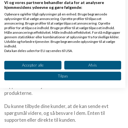
Vi og vores partnere behandler data for at analysere
hjemmesidens ydeevne og gøre følgende:
Fordelen er desuden, at du er eksperten, og dermed kan
Opbevare og/eller tilgå oplysninger på en enhed. Bruge begrænsede
dele din viden, få alle de små detaljer med, samt gøre
oplysninger til at vælge annoncering. Oprette profiler til tilpasset
annoncering. Bruge profiler til at vælge tilpasset annoncering. Oprette
det hele lige en tand bedre, end din kunde sikkert kan.
profiler for at tilpasse indhold. Bruge profiler til at vælge tilpasset indhold.
Måle annonceringseffektivitet. Måle indholdseffektivitet. Forstå målgrupper
gennem statistikker eller kombinationer af oplysninger fra forskellige kilder.
Og godt materiale er ofte lig med ekstra salg, dvs det
Udvikle og forbedre tjenester. Bruge begrænsede oplysninger til at vælge
er win-win-win for både dig og din kunde.
indhold.
Data kan deles uden for EU og sendes til USA.
Dit samtykke og cookie gælder udelukkende for denne hjemmeside/app.
#4 - Gratis support
Se partnerliste (2 IAB-leverandører)
Accepter alle
Afvis
Er din kunde i B2C segmentet, vil de helt sikkert få
spørgsmål fra deres kunder. Og hvis det er en webshop,
Vi bruger dine data til følgende formål:
Tilpas
har de sikkert mange mærker og produkter, hvorfor
IAB's behandlingsformål:
support medarbejderne kun ved en masse basic om alle
Opbevare og/eller tilgå oplysninger på en
produkterne.
enhed
Bruge begrænsede oplysninger til at vælge
Du kunne tilbyde dine kunder, at de kan sende evt
annoncering
spørgsmål videre, og så besvare I dem. Enten til
supporten eller direkte til kunden.
Oprette profiler til tilpasset annoncering