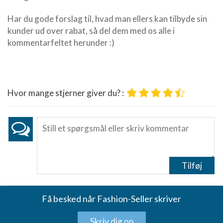
placeringsoplysninger
Har du gode forslag til, hvad man ellers kan tilbyde sin
Identificere enheder baseret på aktivt
kunder ud over rabat, så del dem med os alle i
anmodede oplysninger
kommentarfeltet herunder :)
Ikke-IAB-behandlingsformål:
Nødvendig
Ydeevne
Hvor mange stjerner giver du? :
Funktionel
Annoncering / marketing
Tilføj
Få besked når Fashion-Seller skriver
Skriv dig op