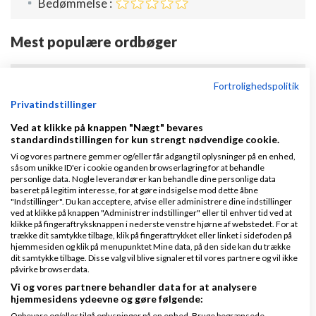
Bedømmelse :
Mest populære ordbøger
Hvad er en vedligeholdelsesplan
Fortrolighedspolitik
Privatindstillinger
Ved at klikke på knappen "Nægt" bevares
Hvad er Danløn?
standardindstillingen for kun strengt nødvendige cookie.
Vi og vores partnere gemmer og/eller får adgang til oplysninger på en enhed,
såsom unikke ID'er i cookie og anden browserlagring for at behandle
Hvad er et vareparti?
personlige data. Nogle leverandører kan behandle dine personlige data
baseret på legitim interesse, for at gøre indsigelse mod dette åbne
"Indstillinger". Du kan acceptere, afvise eller administrere dine indstillinger
ved at klikke på knappen "Administrer indstillinger" eller til enhver tid ved at
Hvad er et restlager?
klikke på fingeraftryksknappen i nederste venstre hjørne af webstedet. For at
trække dit samtykke tilbage, klik på fingeraftrykket eller linket i sidefoden på
hjemmesiden og klik på menupunktet Mine data, på den side kan du trække
Hvad er omkostninger?
dit samtykke tilbage. Disse valg vil blive signaleret til vores partnere og vil ikke
påvirke browserdata.
Vi og vores partnere behandler data for at analysere
hjemmesidens ydeevne og gøre følgende:
Hvad er et apportindskud?
Opbevare og/eller tilgå oplysninger på en enhed. Bruge begrænsede