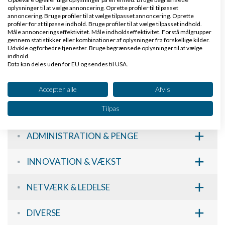
oplysninger til at vælge annoncering. Oprette profiler til tilpasset
+
Indlæs flere artikler
annoncering. Bruge profiler til at vælge tilpasset annoncering. Oprette
profiler for at tilpasse indhold. Bruge profiler til at vælge tilpasset indhold.
Måle annonceringseffektivitet. Måle indholdseffektivitet. Forstå målgrupper
gennem statistikker eller kombinationer af oplysninger fra forskellige kilder.
Udvikle og forbedre tjenester. Bruge begrænsede oplysninger til at vælge
Kategori oversigt
indhold.
Data kan deles uden for EU og sendes til USA.
Dit samtykke og cookie gælder udelukkende for denne hjemmeside/app.
+
E-HANDEL & ONLINE MARKETING
Se partnerliste (2 IAB-leverandører)
Accepter alle
Afvis
Vi bruger dine data til følgende formål:
+
Tilpas
MARKETING & SALG
IAB's behandlingsformål:
Opbevare og/eller tilgå oplysninger på en
+
ADMINISTRATION & PENGE
enhed
+
Bruge begrænsede oplysninger til at vælge
INNOVATION & VÆKST
annoncering
+
NETVÆRK & LEDELSE
Oprette profiler til tilpasset annoncering
+
Bruge profiler til at vælge tilpasset
DIVERSE
annoncering