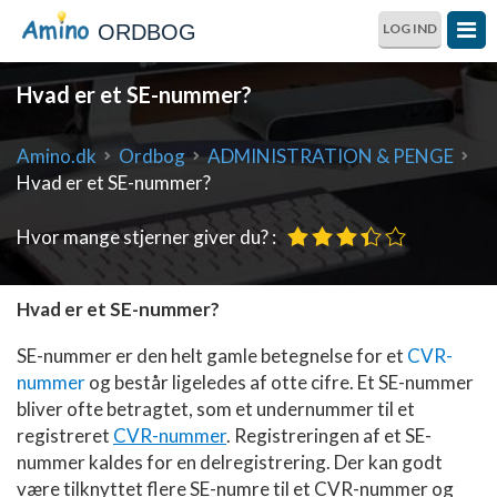
ORDBOG
LOG IND
Hvad er et SE-nummer?
Amino.dk
Ordbog
ADMINISTRATION & PENGE
Hvad er et SE-nummer?
Hvor mange stjerner giver du? :
Hvad er et SE-nummer?
SE-nummer er den helt gamle betegnelse for et
CVR-
nummer
og består ligeledes af otte cifre. Et SE-nummer
bliver ofte betragtet, som et undernummer til et
registreret
CVR-nummer
. Registreringen af et SE-
nummer kaldes for en delregistrering. Der kan godt
være tilknyttet flere SE-numre til et CVR-nummer og