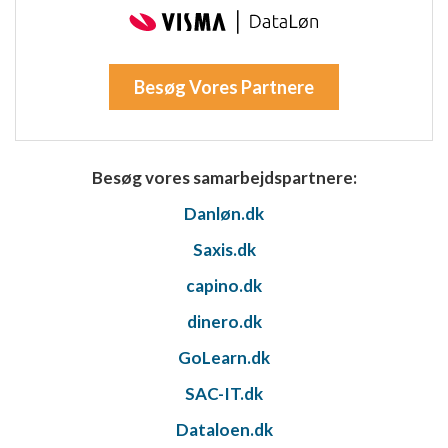
anmodede oplysninger
Ikke-IAB-behandlingsformål:
Nødvendig
Besøg Vores Partnere
Ydeevne
Funktionel
Besøg vores samarbejdspartnere:
Annoncering / marketing
Danløn.dk
Saxis.dk
capino.dk
dinero.dk
GoLearn.dk
SAC-IT.dk
Dataloen.dk