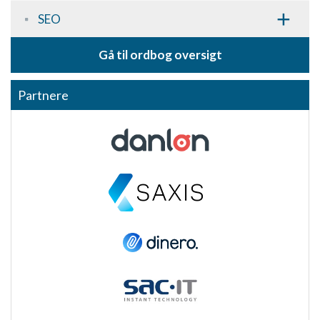
+
SEO
Oprette profiler for at tilpasse indhold
Bruge profiler til at vælge tilpasset indhold
Gå til ordbog oversigt
Måle annonceringseffektivitet
Partnere
Måle indholdseffektivitet
Forstå målgrupper gennem statistikker eller
kombinationer af oplysninger fra forskellige
kilder
Udvikle og forbedre tjenester
Bruge begrænsede oplysninger til at vælge
indhold
IAB Special Features:
Bruge præcise geografiske
placeringsoplysninger
Identificere enheder baseret på aktivt