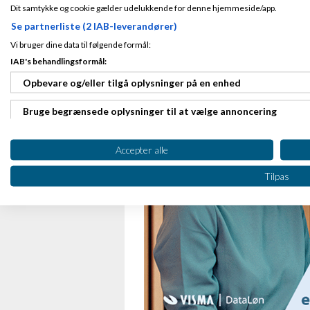
Dit samtykke og cookie gælder udelukkende for denne hjemmeside/app.
Interesseret?
Se partnerliste (2 IAB-leverandører)
Vil du høre mere om implementeringen el
Susanne på 72 27 90 16, eller du kan 
Vi bruger dine data til følgende formål:
IAB's behandlingsformål:
Opbevare og/eller tilgå oplysninger på en enhed
Bruge begrænsede oplysninger til at vælge annoncering
Oprette profiler til tilpasset annoncering
Accepter alle
Bruge profiler til at vælge tilpasset annoncering
Tilpas
Oprette profiler for at tilpasse indhold
Bruge profiler til at vælge tilpasset indhold
Måle annonceringseffektivitet
Måle indholdseffektivitet
Forstå målgrupper gennem statistikker eller kombinationer af 