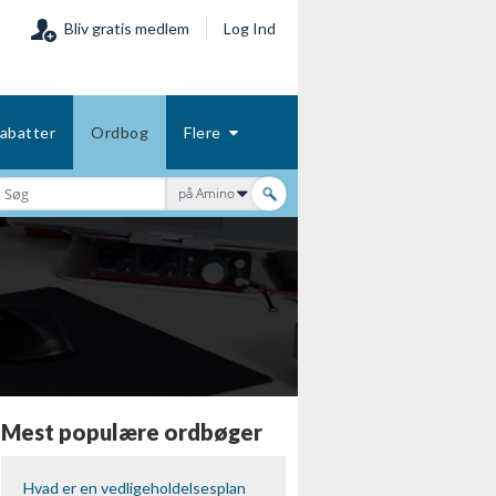
Bliv gratis medlem
Log Ind
abatter
Ordbog
Flere
på Amino
Mest populære ordbøger
Hvad er en vedligeholdelsesplan