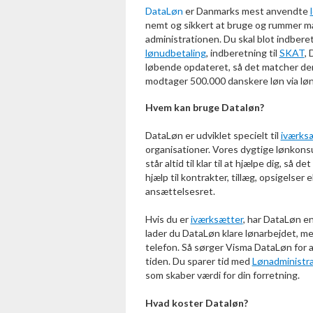
DataLøn
er Danmarks mest anvendte
nemt og sikkert at bruge og rummer man
administrationen. Du skal blot indbere
lønudbetaling
, indberetning til
SKAT
,
løbende opdateret, så det matcher de
modtager 500.000 danskere løn via l
Hvem kan bruge Dataløn?
DataLøn er udviklet specielt til
iværks
organisationer. Vores dygtige lønkons
står altid til klar til at hjælpe dig, så
hjælp til kontrakter, tillæg, opsigelser e
ansættelsesret.
Hvis du er
iværksætter
, har DataLøn en
lader du DataLøn klare lønarbejdet, mens
telefon. Så sørger Visma DataLøn for al
tiden. Du sparer tid med
Lønadministra
som skaber værdi for din forretning.
Hvad koster Dataløn?