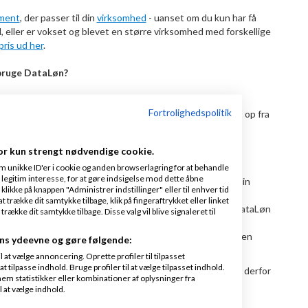
ment
, der passer til din
virksomhed
- uanset om du kun har få
 eller er vokset og blevet en større virksomhed med forskellige
pris ud her
.
bruge DataLøn?
ataLøn, er vi med dig hele vejen. Du bliver tilbudt en
Fortrolighedspolitik
å du ikke skal bekymre dig om, at systemet er sat rigtigt op fra
or kun strengt nødvendige cookie.
m unikke ID'er i cookie og anden browserlagring for at behandle
legitim interesse, for at gøre indsigelse mod dette åbne
l lave den første løn, og så lægger vi sammen en plan for din
 klikke på knappen "Administrer indstillinger" eller til enhver tid
 trække dit samtykke tilbage, klik på fingeraftrykket eller linket
flytte data fra dit tidligere lønsystem, så vi kan sætte DataLøn
kke dit samtykke tilbage. Disse valg vil blive signaleret til
taLøn er klar til brug, får du en introduktion til at lave den
ns ydeevne og gøre følgende:
n udbetales korrekt og til tiden.
at vælge annoncering. Oprette profiler til tilpasset
t tilpasse indhold. Bruge profiler til at vælge tilpasset indhold.
når du gerne vil lave den første løn. Varigheden afhænger derfor
em statistikker eller kombinationer af oplysninger fra
direkte livline til vores implementeringsteam, hvis du har
l at vælge indhold.