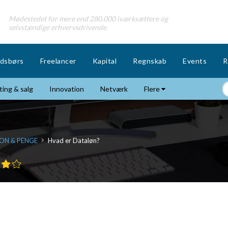
Mødestedet for mere end 280.000 iværksættere og
selvstændige erhvervsdrivende.
dsbørs
Freelancer
Kapital
Regnskab
Events
R
ing & salg
Innovation
Netværk
Flere
ON & PENGE
Hvad er Dataløn?