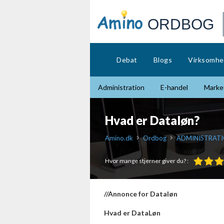
ORDBOG
Debat
Blogs
Virksomhe
Administration
E-handel
Market
Hvad er Dataløn?
Amino.dk
Ordbog
ADMINISTRATI
Hvor mange stjerner giver du? :
//Annonce for Dataløn
Hvad er DataLøn