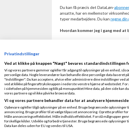
Du kan få præcis det DataLøn-
abonne
ansatte, har en mellemstor virksomhed,
typer medarbejdere. Du kan
regne din 
Hvordan kommer jeg i gang med at 
Når du vælger at skifte
lønsystem
til D
implementering af vores løneksperter, s
start.
Privatindstillinger
Ved at klikke på knappen "Nægt" bevares standardindstillingen f
Flytningen foregår typisk sådan her:
Vi og vores partnere gemmer og/eller får adgang til oplysninger på en enhed, såso
personlige data. Nogle leverandører kan behandle dine personlige data baseret på 
Du fortæller os, hvornår du gerne vi
"Indstillinger". Du kan acceptere, afvise eller administrere dine indstillinger ved at
implementering.
ved at klikke på fingeraftryksknappen i nederste venstre hjørne af webstedet. For at
Sammen med dig går vi i gang med at 
i sidefoden på hjemmesiden og klik på menupunktet Mine data, på den side kan du træ
op til dine behov.
vores partnere og vil ikke påvirke browserdata.
Når dine data er implementeret, og Da
Vi og vores partnere behandler data for at analysere hjemmeside
første løn, så du er sikker på, at de
Opbevare og/eller tilgå oplysninger på en enhed. Bruge begrænsede oplysninger til 
annoncering. Bruge profiler til at vælge tilpasset annoncering. Oprette profiler for a
Under flytteprocessen aftaler vi, hvor
Måle annonceringseffektivitet. Måle indholdseffektivitet. Forstå målgrupper genn
af dig og dine data. Du får desuden en 
forskellige kilder. Udvikle og forbedre tjenester. Bruge begrænsede oplysninger ti
spørgsmål.
Data kan deles uden for EU og sendes til USA.