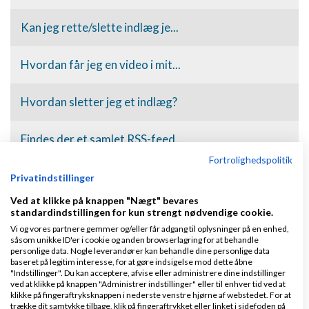
Kan jeg rette/slette indlæg je...
Hvordan får jeg en video i mit...
Hvordan sletter jeg et indlæg?
Findes der et samlet RSS-feed ...
Fortrolighedspolitik
Hvordan stemmer jeg på et deba...
Privatindstillinger
Ved at klikke på knappen "Nægt" bevares
standardindstillingen for kun strengt nødvendige cookie.
Hvordan slår jeg e-mail-servic...
Vi og vores partnere gemmer og/eller får adgang til oplysninger på en enhed,
såsom unikke ID'er i cookie og anden browserlagring for at behandle
Hvordan får jeg et billede i m...
personlige data. Nogle leverandører kan behandle dine personlige data
baseret på legitim interesse, for at gøre indsigelse mod dette åbne
"Indstillinger". Du kan acceptere, afvise eller administrere dine indstillinger
ved at klikke på knappen "Administrer indstillinger" eller til enhver tid ved at
Hvordan laver jeg et link i mi...
klikke på fingeraftryksknappen i nederste venstre hjørne af webstedet. For at
trække dit samtykke tilbage, klik på fingeraftrykket eller linket i sidefoden på