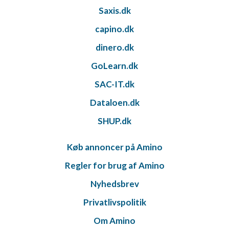
IAB Special Features:
Saxis.dk
Bruge præcise geografiske
capino.dk
placeringsoplysninger
dinero.dk
Identificere enheder baseret på aktivt
anmodede oplysninger
GoLearn.dk
Ikke-IAB-behandlingsformål:
SAC-IT.dk
Nødvendig
Dataloen.dk
Ydeevne
SHUP.dk
Funktionel
Køb annoncer på Amino
Annoncering / marketing
Regler for brug af Amino
Nyhedsbrev
Privatlivspolitik
Om Amino