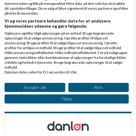
hjemmesiden og klik på menupunktet Mine data, på den side kan du trække
Hvad er en relateret wiki?
dit samtykke tilbage. Disse valg vil blive signaleret til vores partnere og vil ikke
påvirke browserdata.
Vi og vores partnere behandler data for at analysere
Hvordan fjerner jeg emner fra ...
hjemmesidens ydeevne og gøre følgende:
Opbevare og/eller tilgå oplysninger på en enhed. Bruge begrænsede
oplysninger til at vælge annoncering. Oprette profiler til tilpasset
Hvordan fjerner jeg "Amino Sva...
annoncering. Bruge profiler til at vælge tilpasset annoncering. Oprette
profiler for at tilpasse indhold. Bruge profiler til at vælge tilpasset indhold.
Måle annonceringseffektivitet. Måle indholdseffektivitet. Forstå målgrupper
Hvordan fjerner jeg folks sign...
gennem statistikker eller kombinationer af oplysninger fra forskellige kilder.
Udvikle og forbedre tjenester. Bruge begrænsede oplysninger til at vælge
indhold.
Hvad er bump?
Data kan deles uden for EU og sendes til USA.
Dit samtykke og cookie gælder udelukkende for denne hjemmeside/app.
Se partnerliste (2 IAB-leverandører)
Accepter alle
Afvis
Hvor finder man tråde/debatter...
Vi bruger dine data til følgende formål:
Tilpas
IAB's behandlingsformål:
Partnere
Opbevare og/eller tilgå oplysninger på en
enhed
Bruge begrænsede oplysninger til at vælge
annoncering