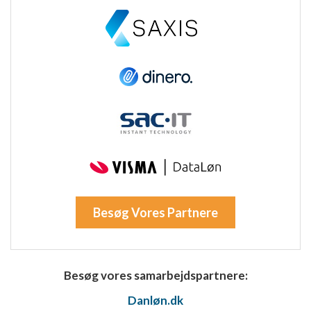
Oprette profiler til tilpasset annoncering
Bruge profiler til at vælge tilpasset
annoncering
Oprette profiler for at tilpasse indhold
Bruge profiler til at vælge tilpasset indhold
Måle annonceringseffektivitet
Måle indholdseffektivitet
Forstå målgrupper gennem statistikker eller
Besøg Vores Partnere
kombinationer af oplysninger fra forskellige
kilder
Udvikle og forbedre tjenester
Besøg vores samarbejdspartnere:
Bruge begrænsede oplysninger til at vælge
Danløn.dk
indhold