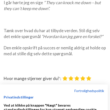
I går hørte jeg en sige
” They can knock me down – but
they can´t keep me down”.
Tænk over hvad du har at tilbyde verden. Stil dig selv
det enkle spørgsmål
”Hvordan kan jeg gøre en forskel?”
Den enkle opskrift på succes er nemlig aldrig at holde op
med at stille dig selv dette spørgsmål.
Hvor mange stjerner giver du? :
Fortrolighedspolitik
Celgaard
skrev den sø, 28 May 2011 20:41
Privatindstillinger
Så har man lige læst en beretning om sig selv!
Ved at klikke på knappen "Nægt" bevares
Jeg glæder mig til at gøre endnu en forskel i
standardindstillingen for kun strengt nødvendige cookie.