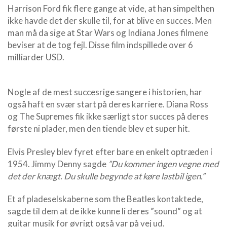
Harrison Ford fik flere gange at vide, at han simpelthen
ikke havde det der skulle til, for at blive en succes. Men
man må da sige at Star Wars og Indiana Jones filmene
beviser at de tog fejl. Disse film indspillede over 6
milliarder USD.
Nogle af de mest succesrige sangere i historien, har
også haft en svær start på deres karriere. Diana Ross
og The Supremes fik ikke særligt stor succes på deres
første ni plader, men den tiende blev et super hit.
Elvis Presley blev fyret efter bare en enkelt optræden i
1954. Jimmy Denny sagde
”Du kommer ingen vegne med
det der knægt. Du skulle begynde at køre lastbil igen.”
Et af pladeselskaberne som the Beatles kontaktede,
sagde til dem at de ikke kunne li deres ”sound” og at
guitar musik for øvrigt også var på vej ud.