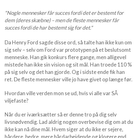
"Nogle mennesker får succes fordi det er bestemt for
dem (deres skæbne) – men de fleste mennesker får
succes fordi de har bestemt sig for det."
Da Henry Ford sagde disse ord, så talte han ikke kun om
sig selv – selv om Ford var prototypen på et beslutsomt
menneske. Han gik konkurs flere gange, men alligevel
mistede han ikke sin vision og sit mål. Han troede 110 %
på sig selv og det han gjorde. Og i sidste ende fik han
ret. De fleste mennesker ville jo have givet op længe før.
Hvordan ville verden mon se ud, hvis vi alle var SÅ
viljefaste?
Når du er iværksætter så er denne tro på dig selv
livsnødvendig. Lad aldrig nogen overbevise dig om at du
ikke kan nå dine mål. Hvem siger at du ikke er sejere,
hårdere, bedre, mere hårdarbejdende og klogere end