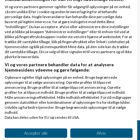
verden. If you can dream it, you can do it. Tak
Vi og vores partnere gemmer og/eller får adgang til oplysninger på en enhed,
herfra!
såsom unikke ID'er i cookie og anden browserlagring for at behandle
personlige data. Nogle leverandører kan behandle dine personlige data
baseret på legitim interesse, for at gøre indsigelse mod dette åbne
"Indstillinger". Du kan acceptere, afvise eller administrere dine indstillinger
Bogføringsvirksomhed/Naatsorsuuserivik
ved at klikke på knappen "Administrer indstillinger" eller til enhver tid ved at
Naalu
skrev den sø, 07 Jun 2011 15:20
klikke på fingeraftryksknappen i nederste venstre hjørne af webstedet. For at
trække dit samtykke tilbage, klik på fingeraftrykket eller linket i sidefoden på
Tak for dit indlæg - du gør en forskel - du få
hjemmesiden og klik på menupunktet Mine data, på den side kan du trække
dit samtykke tilbage. Disse valg vil blive signaleret til vores partnere og vil ikke
mig til at tænke om igen - ja inderst inde tror
påvirke browserdata.
jeg på success.
Vi og vores partnere behandler data for at analysere
hjemmesidens ydeevne og gøre følgende:
Opbevare og/eller tilgå oplysninger på en enhed. Bruge begrænsede
oplysninger til at vælge annoncering. Oprette profiler til tilpasset
annoncering. Bruge profiler til at vælge tilpasset annoncering. Oprette
profiler for at tilpasse indhold. Bruge profiler til at vælge tilpasset indhold.
Måle annonceringseffektivitet. Måle indholdseffektivitet. Forstå målgrupper
gennem statistikker eller kombinationer af oplysninger fra forskellige kilder.
Tilføj
Udvikle og forbedre tjenester. Bruge begrænsede oplysninger til at vælge
indhold.
Data kan deles uden for EU og sendes til USA.
Dit samtykke og cookie gælder udelukkende for denne hjemmeside/app.
Få besked når Jep skriver
Se partnerliste (2 IAB-leverandører)
Accepter alle
Afvis