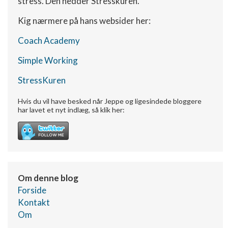
stress. Den hedder Stresskuren.
kombinationer af oplysninger fra forskellige
kilder
Kig nærmere på hans websider her:
Udvikle og forbedre tjenester
Coach Academy
Bruge begrænsede oplysninger til at vælge
Simple Working
indhold
StressKuren
IAB Special Features:
Bruge præcise geografiske
Hvis du vil have besked når Jeppe og ligesindede bloggere
placeringsoplysninger
har lavet et nyt indlæg, så klik her:
Identificere enheder baseret på aktivt
anmodede oplysninger
Ikke-IAB-behandlingsformål:
Nødvendig
Om denne blog
Ydeevne
Forside
Kontakt
Funktionel
Om