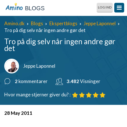
BLOGS
LOG IND
Amino.dk
Blogs
Ekspertblogs
Jeppe Laponnel
Tro på dig selv når ingen andre gør det
Tro på dig selv når ingen andre gør
det
Jeppe Laponnel
2
kommentarer
3.482
Visninger
Hvor mange stjerner giver du? :
28 May 2011