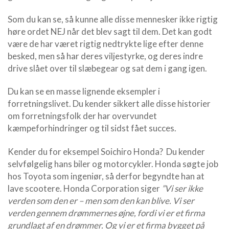
Som du kan se, så kunne alle disse mennesker ikke rigtig
høre ordet NEJ når det blev sagt til dem. Det kan godt
være de har været rigtig nedtrykte lige efter denne
besked, men så har deres viljestyrke, og deres indre
drive slået over til slæbegear og sat dem i gang igen.
Du kan se en masse lignende eksempler i
forretningslivet. Du kender sikkert alle disse historier
om forretningsfolk der har overvundet
kæmpeforhindringer og til sidst fået succes.
Kender du for eksempel Soichiro Honda? Du kender
selvfølgelig hans biler og motorcykler. Honda søgte job
hos Toyota som ingeniør, så derfor begyndte han at
lave scootere. Honda Corporation siger
”Vi ser ikke
verden som den er – men som den kan blive. Vi ser
verden gennem drømmernes øjne, fordi vi er et firma
grundlagt af en drømmer. Og vi er et firma bygget på