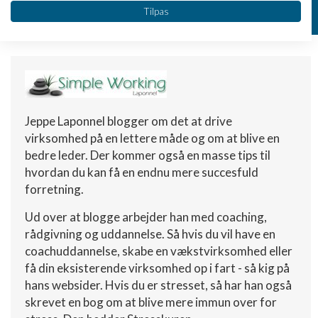
Vi bruger dine data til følgende formål:
Skriv dig op
Tilpas
IAB's behandlingsformål:
Opbevare og/eller tilgå oplysninger på en
enhed
Bruge begrænsede oplysninger til at vælge
annoncering
Jeppe Laponnel blogger om det at drive
Oprette profiler til tilpasset annoncering
virksomhed på en lettere måde og om at blive en
Bruge profiler til at vælge tilpasset
bedre leder. Der kommer også en masse tips til
annoncering
hvordan du kan få en endnu mere succesfuld
forretning.
Oprette profiler for at tilpasse indhold
Ud over at blogge arbejder han med coaching,
Bruge profiler til at vælge tilpasset indhold
rådgivning og uddannelse. Så hvis du vil have en
coachuddannelse, skabe en vækstvirksomhed eller
Måle annonceringseffektivitet
få din eksisterende virksomhed op i fart - så kig på
Måle indholdseffektivitet
hans websider. Hvis du er stresset, så har han også
skrevet en bog om at blive mere immun over for
Forstå målgrupper gennem statistikker eller