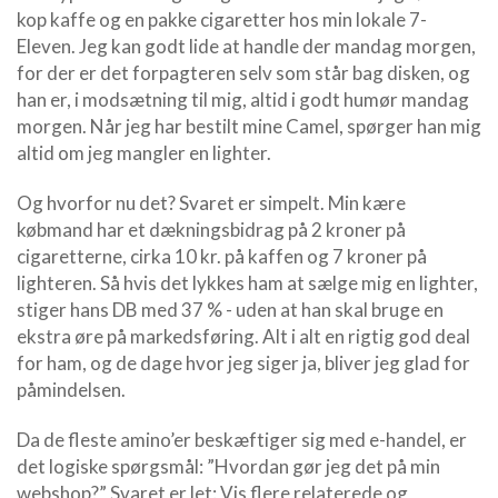
kop kaffe og en pakke cigaretter hos min lokale 7-
Eleven. Jeg kan godt lide at handle der mandag morgen,
for der er det forpagteren selv som står bag disken, og
han er, i modsætning til mig, altid i godt humør mandag
morgen. Når jeg har bestilt mine Camel, spørger han mig
altid om jeg mangler en lighter.
Og hvorfor nu det? Svaret er simpelt. Min kære
købmand har et dækningsbidrag på 2 kroner på
cigaretterne, cirka 10 kr. på kaffen og 7 kroner på
lighteren. Så hvis det lykkes ham at sælge mig en lighter,
stiger hans DB med 37 % - uden at han skal bruge en
ekstra øre på markedsføring. Alt i alt en rigtig god deal
for ham, og de dage hvor jeg siger ja, bliver jeg glad for
påmindelsen.
Da de fleste amino’er beskæftiger sig med e-handel, er
det logiske spørgsmål: ”Hvordan gør jeg det på min
webshop?” Svaret er let: Vis flere relaterede og