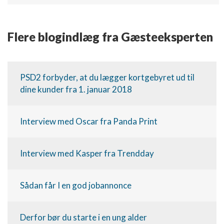
Funktionel
Flere blogindlæg fra Gæsteeksperten
Annoncering / marketing
PSD2 forbyder, at du lægger kortgebyret ud til
dine kunder fra 1. januar 2018
Interview med Oscar fra Panda Print
Interview med Kasper fra Trendday
Sådan får I en god jobannonce
Derfor bør du starte i en ung alder