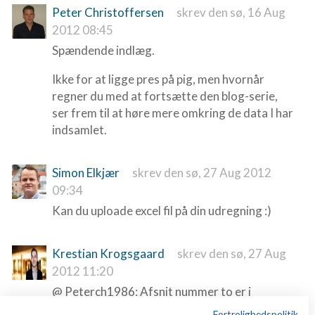
Peter Christoffersen
skrev den sø, 16 Aug
2012 08:45
Spændende indlæg.
Ikke for at ligge pres på pig, men hvornår
regner du med at fortsætte den blog-serie,
ser frem til at høre mere omkring de data I har
indsamlet.
Simon Elkjær
skrev den sø, 27 Aug 2012
09:34
Kan du uploade excel fil på din udregning :)
Krestian Krogsgaard
skrev den sø, 27 Aug
2012 11:20
@ Peterch1986: Afsnit nummer to er i
støbeskeen, men jeg fik lige pludselig lidt
Fortrolighedspolitik