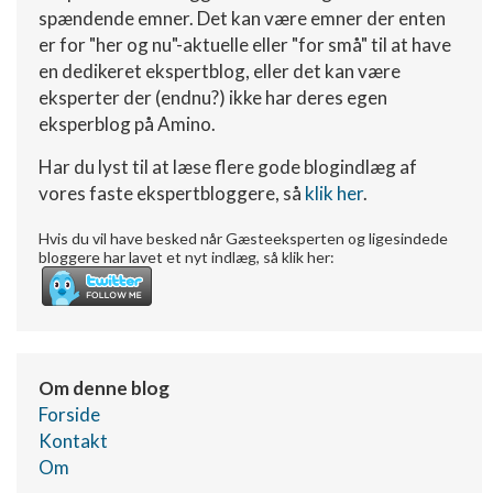
spændende emner. Det kan være emner der enten
Måle indholdseffektivitet
er for "her og nu"-aktuelle eller "for små" til at have
en dedikeret ekspertblog, eller det kan være
Forstå målgrupper gennem statistikker eller
kombinationer af oplysninger fra forskellige
eksperter der (endnu?) ikke har deres egen
kilder
eksperblog på Amino.
Udvikle og forbedre tjenester
Har du lyst til at læse flere gode blogindlæg af
vores faste ekspertbloggere, så
klik her
.
Bruge begrænsede oplysninger til at vælge
indhold
Hvis du vil have besked når Gæsteeksperten og ligesindede
bloggere har lavet et nyt indlæg, så klik her:
IAB Special Features:
Bruge præcise geografiske
placeringsoplysninger
Identificere enheder baseret på aktivt
anmodede oplysninger
Om denne blog
Ikke-IAB-behandlingsformål:
Forside
Kontakt
Nødvendig
Om
Ydeevne