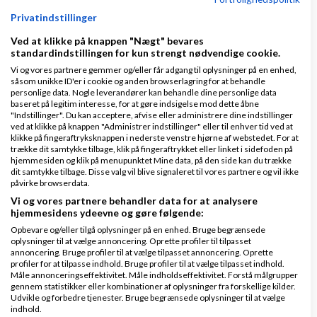
travlt. Det er på vej, men der går lidt tid endnu.
Privatindstillinger
Mange tak for din ros!
Ved at klikke på knappen "Nægt" bevares
standardindstillingen for kun strengt nødvendige cookie.
@Simon Elkjær: Jeg ligger det på google docs,
Vi og vores partnere gemmer og/eller får adgang til oplysninger på en enhed,
du kan finde det her:
såsom unikke ID'er i cookie og anden browserlagring for at behandle
https://docs.google.com/a/thesocialdigits.co
personlige data. Nogle leverandører kan behandle dine personlige data
baseret på legitim interesse, for at gøre indsigelse mod dette åbne
m/spreadsheet/ccc?
"Indstillinger". Du kan acceptere, afvise eller administrere dine indstillinger
key=0Au5iONh84xw9dGRrd3BTczZaODFV
ved at klikke på knappen "Administrer indstillinger" eller til enhver tid ved at
klikke på fingeraftryksknappen i nederste venstre hjørne af webstedet. For at
N084VHJQRkNIbnc#gid=0
trække dit samtykke tilbage, klik på fingeraftrykket eller linket i sidefoden på
hjemmesiden og klik på menupunktet Mine data, på den side kan du trække
dit samtykke tilbage. Disse valg vil blive signaleret til vores partnere og vil ikke
Kim Malmberg
skrev den sø, 03 Sep 2012
påvirke browserdata.
09:41
Vi og vores partnere behandler data for at analysere
hjemmesidens ydeevne og gøre følgende:
Du har helt ret, og jeg tror tallene passer
Opbevare og/eller tilgå oplysninger på en enhed. Bruge begrænsede
meget godt.
oplysninger til at vælge annoncering. Oprette profiler til tilpasset
annoncering. Bruge profiler til at vælge tilpasset annoncering. Oprette
profiler for at tilpasse indhold. Bruge profiler til at vælge tilpasset indhold.
Måle annonceringseffektivitet. Måle indholdseffektivitet. Forstå målgrupper
Kevinff
skrev den sø, 22 Sep 2012 22:05
gennem statistikker eller kombinationer af oplysninger fra forskellige kilder.
Udvikle og forbedre tjenester. Bruge begrænsede oplysninger til at vælge
Hvilken mindre dansk webshop har 100.000
indhold.