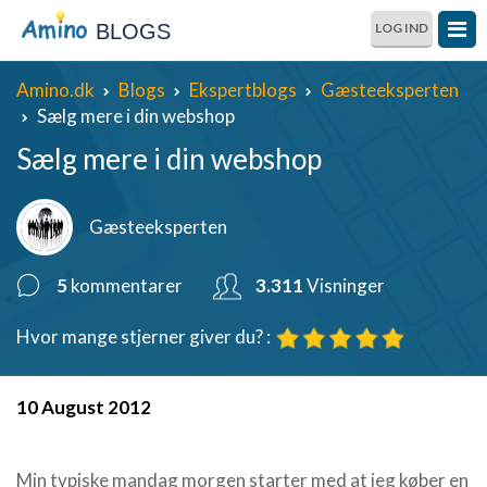
BLOGS
LOG IND
Amino.dk
Blogs
Ekspertblogs
Gæsteeksperten
Sælg mere i din webshop
Sælg mere i din webshop
Gæsteeksperten
5
kommentarer
3.311
Visninger
Hvor mange stjerner giver du? :
10 August 2012
Min typiske mandag morgen starter med at jeg køber en