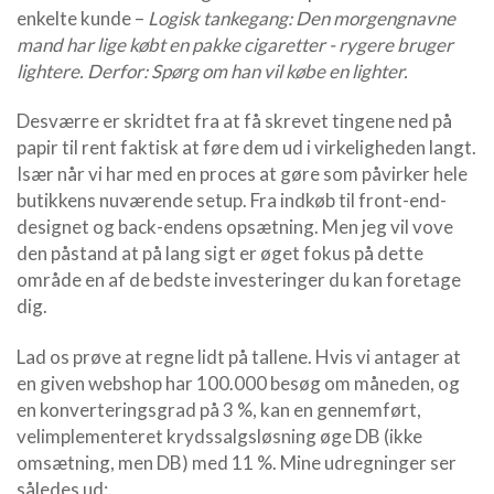
enkelte kunde –
Logisk tankegang: Den morgengnavne
mand har lige købt en pakke cigaretter - rygere bruger
lightere. Derfor: Spørg om han vil købe en lighter.
Desværre er skridtet fra at få skrevet tingene ned på
papir til rent faktisk at føre dem ud i virkeligheden langt.
Især når vi har med en proces at gøre som påvirker hele
butikkens nuværende setup. Fra indkøb til front-end-
designet og back-endens opsætning. Men jeg vil vove
den påstand at på lang sigt er øget fokus på dette
område en af de bedste investeringer du kan foretage
dig.
Lad os prøve at regne lidt på tallene. Hvis vi antager at
en given webshop har 100.000 besøg om måneden, og
en konverteringsgrad på 3 %, kan en gennemført,
velimplementeret krydssalgsløsning øge DB (ikke
omsætning, men DB) med 11 %. Mine udregninger ser
således ud: