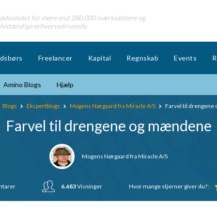
destedet for mere end 280.000 iværksættere og
lvstændige erhvervsdrivende.
dsbørs
Freelancer
Kapital
Regnskab
Events
R
Amino Blogs
Hjælp
Blogs
Ekspertblogs
Mogens Nørgaard fra Miracle A/S
Farvel til drengen
Farvel til drengene og mændene
Mogens Nørgaard fra Miracle A/S
tarer
6.683
Visninger
Hvor mange stjerner giver du? :