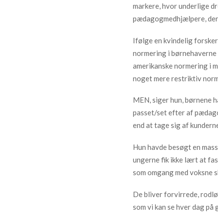
Forstå målgrupper gennem statistikker eller kombinationer af 
markere, hvor underlige dr
kilder
pædagogmedhjælpere, der
Udvikle og forbedre tjenester
Ifølge en kvindelig forske
Bruge begrænsede oplysninger til at vælge indhold
normering i børnehaverne 
amerikanske normering i m
IAB Special Features:
noget mere restriktiv norm
Bruge præcise geografiske placeringsoplysninger
MEN, siger hun, børnene ha
Identificere enheder baseret på aktivt anmodede oplysninger
passet/set efter af pædag
Ikke-IAB-behandlingsformål:
end at tage sig af kunderne
Nødvendig
Hun havde besøgt en masse
Ydeevne
ungerne fik ikke lært at f
som omgang med voksne sk
Funktionel
Annoncering / marketing
De bliver forvirrede, rodl
som vi kan se hver dag på 