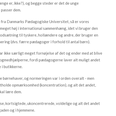
oplysninger fra forskellige
enge er, ikke?), og begge steder er det de unge
 passer dem.
r fra Danmarks Pædagogiske Universitet, så er vores
meget høj i international sammenhæng, idet vi bruger den
odsætning til tyskere, hollændere og andre, der bruger en
ering (dvs. færre pædagoger i forhold til antal børn).
r ikke særligt meget fornøjelse af det og ender med at blive
ogmedhjælperne, fordi pædagogerne laver alt muligt andet
 i butikkerne.
 børnehaver, og normeringen var i orden overalt - men
astholde opmærksomhed (koncentration), og alt det andet,
al lære dem.
øse, kortsigtede, ukoncentrerede, voldelige og alt det andet
gaden og i hjemmene.