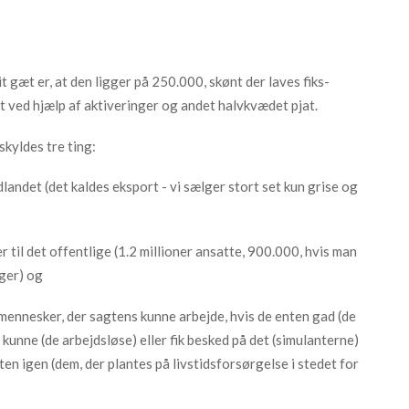
 gæt er, at den ligger på 250.000, skønt der laves fiks-
let ved hjælp af aktiveringer og andet halvkvædet pjat.
skyldes tre ting:
udlandet (det kaldes eksport - vi sælger stort set kun grise og
er til det offentlige (1.2 millioner ansatte, 900.000, hvis man
nger) og
e mennesker, der sagtens kunne arbejde, hvis de enten gad (de
r kunne (de arbejdsløse) eller fik besked på det (simulanterne)
en igen (dem, der plantes på livstidsforsørgelse i stedet for