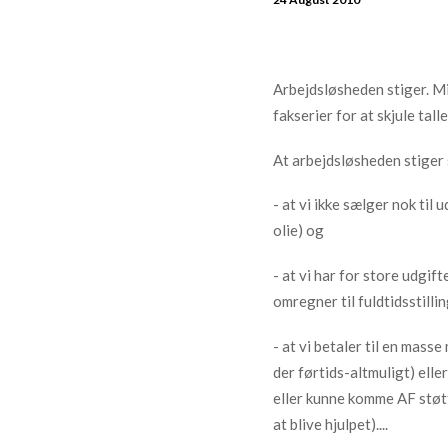
Arbejdsløsheden stiger. Mit
fakserier for at skjule tal
At arbejdsløsheden stiger 
- at vi ikke sælger nok til 
olie) og
- at vi har for store udgift
omregner til fuldtidsstilli
- at vi betaler til en mass
der førtids-altmuligt) elle
eller kunne komme AF støtt
at blive hjulpet)....