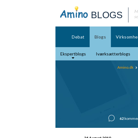
Mø
BLOGS
se
Debat
Blogs
Virksomhe
Ekspertblogs
Iværksætterblogs
Amino.dk
62
kommen
24 August 2010