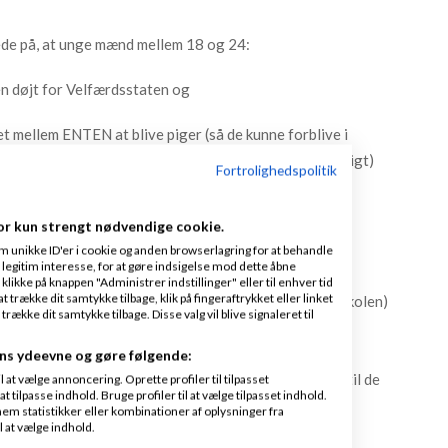
ede på, at unge mænd mellem 18 og 24:
 en døjt for Velfærdsstaten og
et mellem ENTEN at blive piger (så de kunne forblive i
alt det kvindelige er godt og alt det mandlige er dårligt)
Fortrolighedspolitik
t starte noget selv eller gå ind i en bande).
or kun strengt nødvendige cookie.
fat i noget.
m unikke ID'er i cookie og anden browserlagring for at behandle
legitim interesse, for at gøre indsigelse mod dette åbne
som mange drenge kan lide) bliver udvandet på
 klikke på knappen "Administrer indstillinger" eller til enhver tid
 trække dit samtykke tilbage, klik på fingeraftrykket eller linket
e piger gider at gå der (fordi det betyder penge til skolen)
kke dit samtykke tilbage. Disse valg vil blive signaleret til
er og klassens timer og sniksnak og generalistfag og
ation og orientering og workshops og temauger og
ns ydeevne og gøre følgende:
e og demokratitimer og musiske arrangementer... indtil de
at vælge annoncering. Oprette profiler til tilpasset
t tilpasse indhold. Bruge profiler til at vælge tilpasset indhold.
tet op eller er begyndt at skære i sig selv med en sløv
em statistikker eller kombinationer af oplysninger fra
l at vælge indhold.