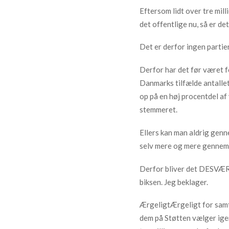
Eftersom lidt over tre mill
det offentlige nu, så er de
Det er derfor ingen partier
Derfor har det før været for
Danmarks tilfælde antallet
op på en høj procentdel a
stemmeret.
Ellers kan man aldrig genn
selv mere og mere gennem d
Derfor bliver det DESVÆRR
biksen. Jeg beklager.
ÆrgeligtÆrgeligt for samt
dem på Støtten vælger igen