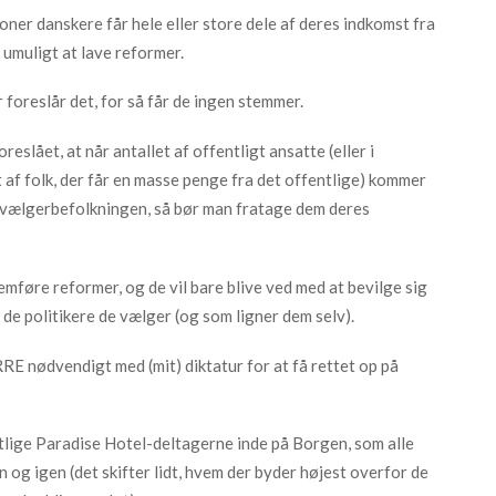
ioner danskere får hele eller store dele af deres indkomst fra
t umuligt at lave reformer.
 foreslår det, for så får de ingen stemmer.
eslået, at når antallet af offentligt ansatte (eller i
 af folk, der får en masse penge fra det offentlige) kommer
f vælgerbefolkningen, så bør man fratage dem deres
emføre reformer, og de vil bare blive ved med at bevilge sig
e politikere de vælger (og som ligner dem selv).
E nødvendigt med (mit) diktatur for at få rettet op på
lige Paradise Hotel-deltagerne inde på Borgen, som alle
 og igen (det skifter lidt, hvem der byder højest overfor de