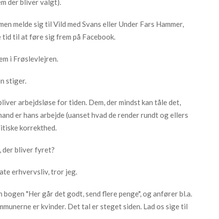
m der bliver valgt).
men melde sig til Vild med Svans eller Under Fars Hammer,
id til at føre sig frem på Facebook.
em i Frøslevlejren.
 stiger.
iver arbejdsløse for tiden. Dem, der mindst kan tåle det,
 mand er hans arbejde (uanset hvad de render rundt og ellers
itiske korrekthed.
der bliver fyret?
ate erhvervsliv, tror jeg.
bogen "Her går det godt, send flere penge", og anfører bl.a.
mmunerne er kvinder. Det tal er steget siden. Lad os sige til