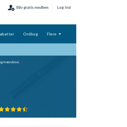
Bliv gratis medlem
Log Ind
abatter
Ordbog
Flere
e og mændene