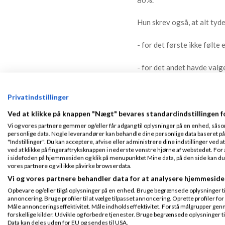
Hun skrev også, at alt tyd
- for det første ikke følte
- for det andet havde valg
uddannelsessystemet, hvor 
ELLER gå ud på gaden (for a
Privatindstillinger
Ved at klikke på knappen "Nægt" bevares standardindstillingen f
Jeg tror Anne Knudsen har 
Vi og vores partnere gemmer og/eller får adgang til oplysninger på en enhed, såso
personlige data. Nogle leverandører kan behandle dine personlige data baseret på 
Alle hårde, tekniske fag (
"Indstillinger". Du kan acceptere, afvise eller administrere dine indstillinger ved at
ved at klikke på fingeraftryksknappen i nederste venstre hjørne af webstedet. For at
uddannelsesstederne så fler
i sidefoden på hjemmesiden og klik på menupunktet Mine data, på den side kan du træ
og der laves gruppearbejd
vores partnere og vil ikke påvirke browserdata.
kommunikation og koordin
Vi og vores partnere behandler data for at analysere hjemmeside
fremlæggelser og hyttetur
Opbevare og/eller tilgå oplysninger på en enhed. Bruge begrænsede oplysninger til 
annoncering. Bruge profiler til at vælge tilpasset annoncering. Oprette profiler for a
fleste drenge enten har kas
Måle annonceringseffektivitet. Måle indholdseffektivitet. Forstå målgrupper genn
forskellige kilder. Udvikle og forbedre tjenester. Bruge begrænsede oplysninger ti
brødkniv.
Data kan deles uden for EU og sendes til USA.