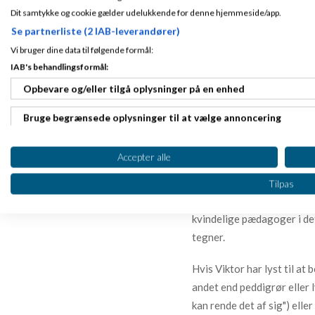
Dit samtykke og cookie gælder udelukkende for denne hjemmeside/app.
Jeg tror faktisk, at uddan
Se partnerliste (2 IAB-leverandører)
der pige-orienterede syste
Vi bruger dine data til følgende formål:
IAB's behandlingsformål:
Og det er der naturligvis 
Opbevare og/eller tilgå oplysninger på en enhed
Idag registreres det, hvilk
Bruge begrænsede oplysninger til at vælge annoncering
uddannelsesinstitution, og
Oprette profiler til tilpasset annoncering
De skal ind i pige-systemet
Accepter alle
have den, skal de. Og de sk
Bruge profiler til at vælge tilpasset annoncering
Tilpas
Når jeg afleverer min søn V
Oprette profiler for at tilpasse indhold
kvindelige pædagoger i de
Bruge profiler til at vælge tilpasset indhold
tegner.
Måle annonceringseffektivitet
Hvis Viktor har lyst til a
andet end peddigrør eller 
Måle indholdseffektivitet
kan rende det af sig") eller