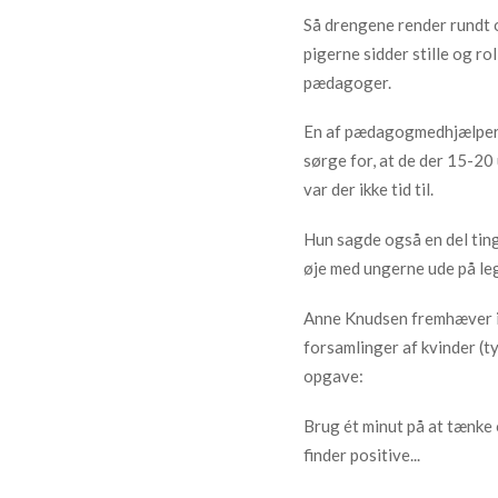
Så drengene render rundt 
pigerne sidder stille og r
pædagoger.
En af pædagogmedhjælperne
sørge for, at de der 15-20
var der ikke tid til.
Hun sagde også en del ting 
øje med ungerne ude på leg
Anne Knudsen fremhæver i s
forsamlinger af kvinder (t
opgave:
Brug ét minut på at tænke o
finder positive...