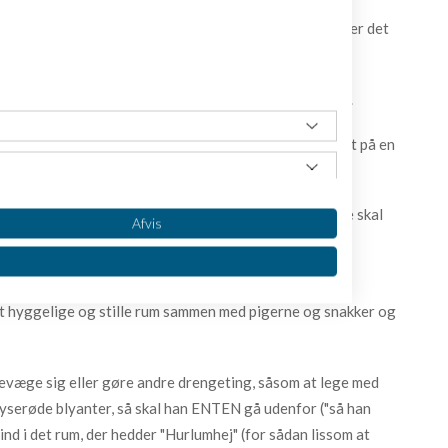
nelserne idag fyldes op med piger, fordi drengene vælger det
m fra. Det ser sådan ud.
en løsning på, høhø: Tving drengene tilbage i systemet.
e børn og unge mellem 12 og 25, der ikke er registreret på en
 de får breve, SMS'er og hjemmebesøg...
, skal de. Og de skal bukke sig fremover, skal de. Og de skal
Afvis
al sige tak bagefter.
iktor på knap fem år i børnehaven, så sidder alle de
t hyggelige og stille rum sammen med pigerne og snakker og
t bevæge sig eller gøre andre drengeting, såsom at lege med
lyserøde blyanter, så skal han ENTEN gå udenfor ("så han
 ind i det rum, der hedder "Hurlumhej" (for sådan lissom at