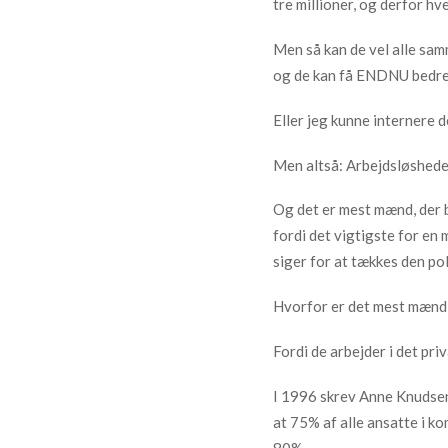
tre millioner, og derfor hve
Men så kan de vel alle sam
og de kan få ENDNU bedre t
Eller jeg kunne internere d
Men altså: Arbejdsløsheden
Og det er mest mænd, der bl
fordi det vigtigste for en
siger for at tækkes den pol
Hvorfor er det mest mænd, 
Fordi de arbejder i det priv
I 1996 skrev Anne Knudsen 
at 75% af alle ansatte i ko
80%.