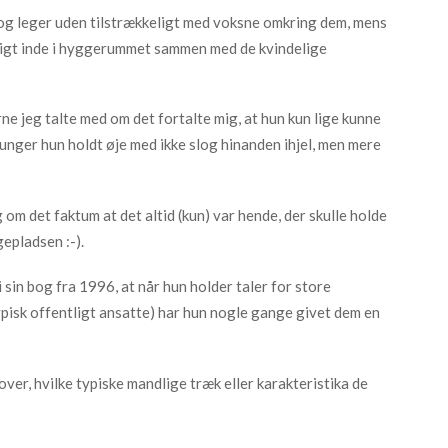
og leger uden tilstrækkeligt med voksne omkring dem, mens
oligt inde i hyggerummet sammen med de kvindelige
 jeg talte med om det fortalte mig, at hun kun lige kunne
 unger hun holdt øje med ikke slog hinanden ihjel, men mere
om det faktum at det altid (kun) var hende, der skulle holde
epladsen :-).
in bog fra 1996, at når hun holder taler for store
ypisk offentligt ansatte) har hun nogle gange givet dem en
ver, hvilke typiske mandlige træk eller karakteristika de