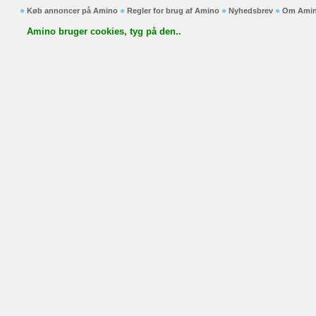
Køb annoncer på Amino
Regler for brug af Amino
Nyhedsbrev
Om Ami
Amino bruger cookies, tyg på den..