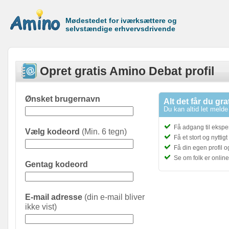
Mødestedet for iværksættere og
selvstændige erhvervsdrivende
Opret gratis Amino Debat profil
Ønsket brugernavn
Alt det får du gra
Du kan altid let melde 
Få adgang til ekspe
Vælg kodeord
(Min. 6 tegn)
Få et stort og nyttig
Få din egen profil 
Se om folk er onlin
Gentag kodeord
E-mail adresse
(din e-mail bliver
ikke vist)