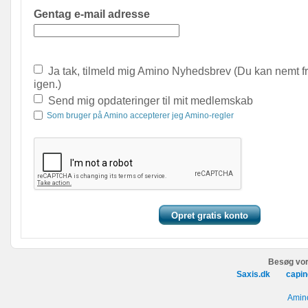
Gentag e-mail adresse
Ja tak, tilmeld mig Amino Nyhedsbrev (Du kan nemt f
igen.)
Send mig opdateringer til mit medlemskab
Som bruger på Amino accepterer jeg Amino-regler
Besøg vor
Saxis.dk
capin
Amino