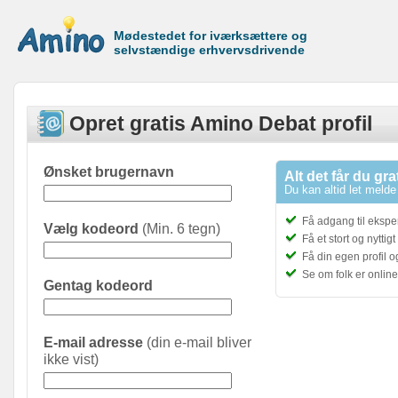
Mødestedet for iværksættere og
selvstændige erhvervsdrivende
Opret gratis Amino Debat profil
Ønsket brugernavn
Alt det får du gra
Du kan altid let melde 
Få adgang til ekspe
Vælg kodeord
(Min. 6 tegn)
Få et stort og nyttig
Få din egen profil 
Se om folk er onlin
Gentag kodeord
E-mail adresse
(din e-mail bliver
ikke vist)