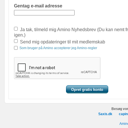
Gentag e-mail adresse
Ja tak, tilmeld mig Amino Nyhedsbrev (Du kan nemt f
igen.)
Send mig opdateringer til mit medlemskab
Som bruger på Amino accepterer jeg Amino-regler
Besøg vor
Saxis.dk
capin
Amino