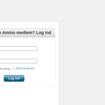
de Amino medlem? Log ind
|
Glemt kodeord
te gang.