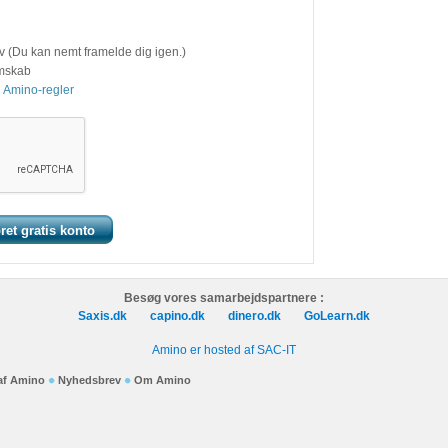
v (Du kan nemt framelde dig igen.)
emskab
 Amino-regler
Besøg vores samarbejdspartnere :
Saxis.dk
capino.dk
dinero.dk
GoLearn.dk
Amino er hosted af SAC-IT
 af Amino
Nyhedsbrev
Om Amino