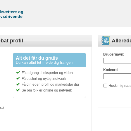
rksættere og
rvsdrivende
bat profil
Allere
Brugernavn
:
Alt det får du gratis
Du kan altid let melde dig fra igen
Kodeord
:
Få adgang til eksperter og viden
Få et stort og nyttigt netværk
Få din egen profil og markedsfør dig
Husk mig næs
Se om folk er online og netværk
st)