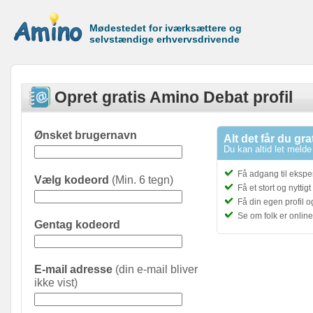
Mødestedet for iværksættere og
selvstændige erhvervsdrivende
Opret gratis Amino Debat profil
Ønsket brugernavn
Alt det får du gra
Du kan altid let melde 
Få adgang til ekspe
Vælg kodeord
(Min. 6 tegn)
Få et stort og nyttig
Få din egen profil 
Se om folk er onlin
Gentag kodeord
E-mail adresse
(din e-mail bliver
ikke vist)