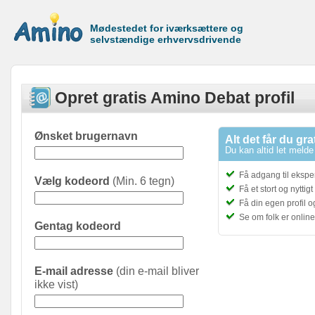
Mødestedet for iværksættere og
selvstændige erhvervsdrivende
Opret gratis Amino Debat profil
Ønsket brugernavn
Alt det får du gra
Du kan altid let melde 
Få adgang til ekspe
Vælg kodeord
(Min. 6 tegn)
Få et stort og nyttig
Få din egen profil 
Se om folk er onlin
Gentag kodeord
E-mail adresse
(din e-mail bliver
ikke vist)