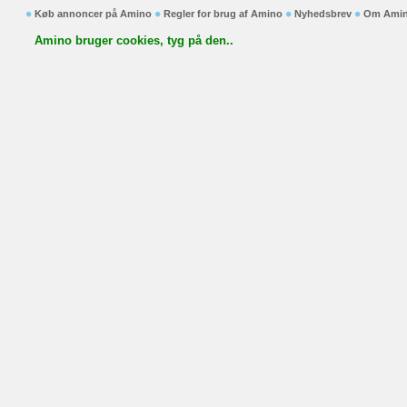
Køb annoncer på Amino
Regler for brug af Amino
Nyhedsbrev
Om Ami
Amino bruger cookies, tyg på den..