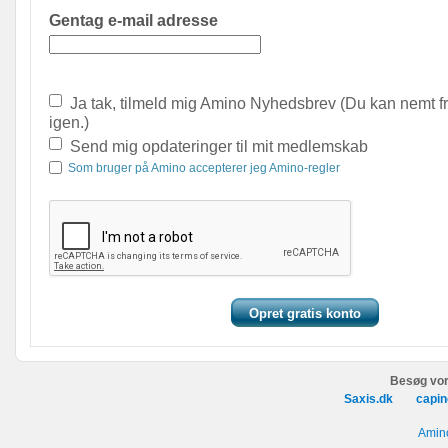
Gentag e-mail adresse
Ja tak, tilmeld mig Amino Nyhedsbrev (Du kan nemt f
igen.)
Send mig opdateringer til mit medlemskab
Som bruger på Amino accepterer jeg Amino-regler
Besøg vor
Saxis.dk
capin
Amino