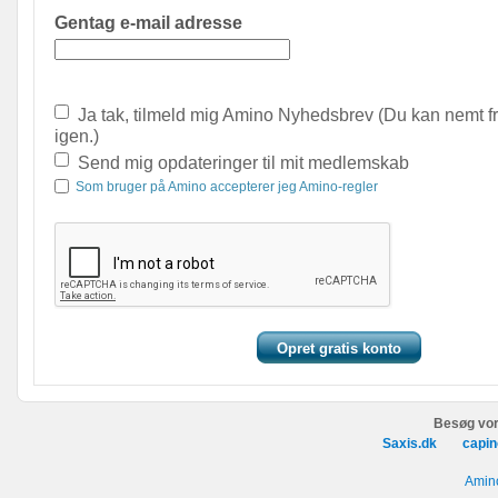
Gentag e-mail adresse
Ja tak, tilmeld mig Amino Nyhedsbrev (Du kan nemt f
igen.)
Send mig opdateringer til mit medlemskab
Som bruger på Amino accepterer jeg Amino-regler
Besøg vor
Saxis.dk
capin
Amino