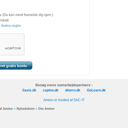
v (Du kan nemt framelde dig igen.)
emskab
 Amino-regler
Besøg vores samarbejdspartnere :
Saxis.dk
capino.dk
dinero.dk
GoLearn.dk
Amino er hosted af SAC-IT
 af Amino
Nyhedsbrev
Om Amino