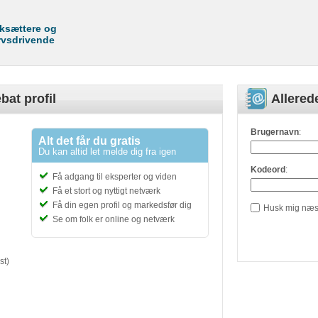
rksættere og
rvsdrivende
bat profil
Allere
Brugernavn
:
Alt det får du gratis
Du kan altid let melde dig fra igen
Kodeord
:
Få adgang til eksperter og viden
Få et stort og nyttigt netværk
Få din egen profil og markedsfør dig
Husk mig næs
Se om folk er online og netværk
st)