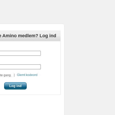
de Amino medlem? Log ind
|
Glemt kodeord
te gang.