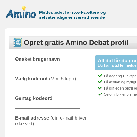
Mødestedet for iværksættere og
selvstændige erhvervsdrivende
Opret gratis Amino Debat profil
Ønsket brugernavn
Alt det får du gra
Du kan altid let melde 
Få adgang til ekspe
Vælg kodeord
(Min. 6 tegn)
Få et stort og nyttig
Få din egen profil 
Se om folk er onlin
Gentag kodeord
E-mail adresse
(din e-mail bliver
ikke vist)