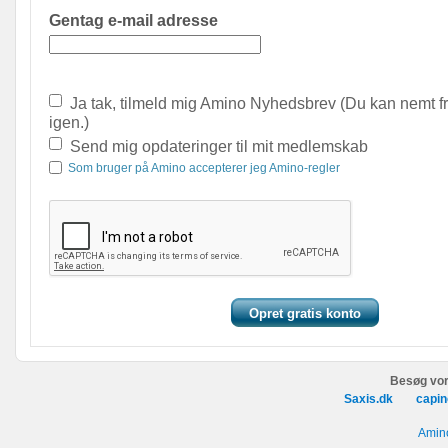
Gentag e-mail adresse
Ja tak, tilmeld mig Amino Nyhedsbrev (Du kan nemt f
igen.)
Send mig opdateringer til mit medlemskab
Som bruger på Amino accepterer jeg Amino-regler
Besøg vor
Saxis.dk
capin
Amino