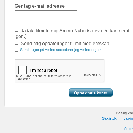
Gentag e-mail adresse
Ja tak, tilmeld mig Amino Nyhedsbrev (Du kan nemt f
igen.)
Send mig opdateringer til mit medlemskab
Som bruger på Amino accepterer jeg Amino-regler
Besøg vor
Saxis.dk
capin
Amino