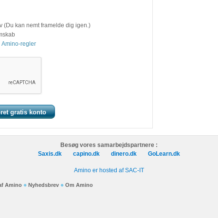
v (Du kan nemt framelde dig igen.)
emskab
 Amino-regler
Besøg vores samarbejdspartnere :
Saxis.dk
capino.dk
dinero.dk
GoLearn.dk
Amino er hosted af SAC-IT
 af Amino
Nyhedsbrev
Om Amino