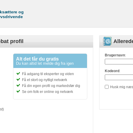
rksættere og
rvsdrivende
bat profil
Allere
Brugernavn
:
Alt det får du gratis
Du kan altid let melde dig fra igen
Kodeord
:
Få adgang til eksperter og viden
Få et stort og nyttigt netværk
Få din egen profil og markedsfør dig
Husk mig næs
Se om folk er online og netværk
st)