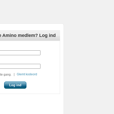
de Amino medlem? Log ind
|
Glemt kodeord
te gang.