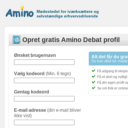
Mødestedet for iværksættere og
selvstændige erhvervsdrivende
Opret gratis Amino Debat profil
Ønsket brugernavn
Alt det får du gra
Du kan altid let melde 
Få adgang til ekspe
Vælg kodeord
(Min. 6 tegn)
Få et stort og nyttig
Få din egen profil 
Se om folk er onlin
Gentag kodeord
E-mail adresse
(din e-mail bliver
ikke vist)