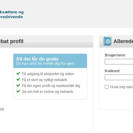
rksættere og
rvsdrivende
bat profil
Allere
Brugernavn
:
Alt det får du gratis
Du kan altid let melde dig fra igen
Kodeord
:
Få adgang til eksperter og viden
Få et stort og nyttigt netværk
Få din egen profil og markedsfør dig
Husk mig næs
Se om folk er online og netværk
st)