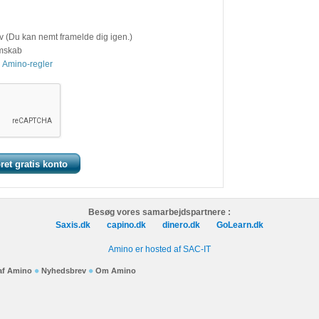
v (Du kan nemt framelde dig igen.)
emskab
 Amino-regler
Besøg vores samarbejdspartnere :
Saxis.dk
capino.dk
dinero.dk
GoLearn.dk
Amino er hosted af SAC-IT
 af Amino
Nyhedsbrev
Om Amino