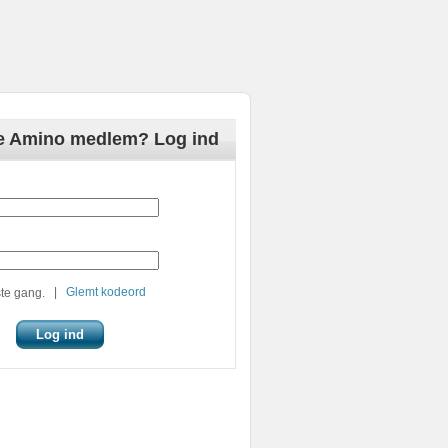
de Amino medlem? Log ind
|
Glemt kodeord
te gang.