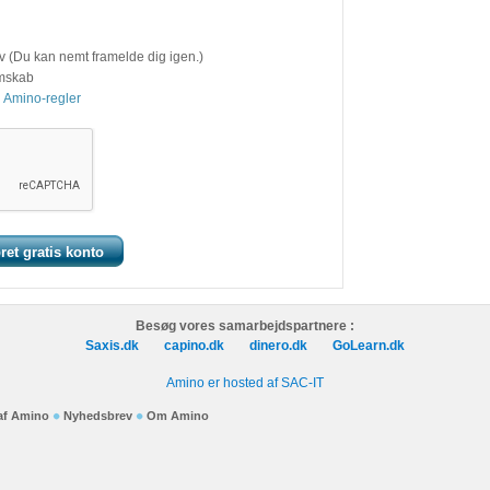
v (Du kan nemt framelde dig igen.)
emskab
 Amino-regler
Besøg vores samarbejdspartnere :
Saxis.dk
capino.dk
dinero.dk
GoLearn.dk
Amino er hosted af SAC-IT
 af Amino
Nyhedsbrev
Om Amino