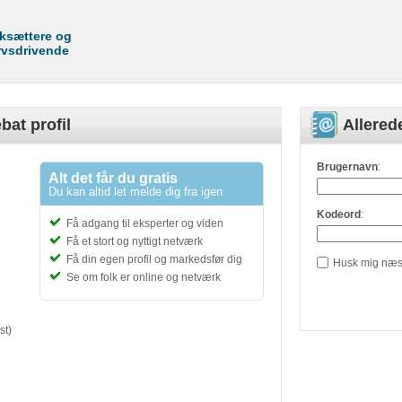
rksættere og
rvsdrivende
bat profil
Allere
Brugernavn
:
Alt det får du gratis
Du kan altid let melde dig fra igen
Kodeord
:
Få adgang til eksperter og viden
Få et stort og nyttigt netværk
Få din egen profil og markedsfør dig
Husk mig næs
Se om folk er online og netværk
st)