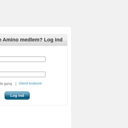
de Amino medlem? Log ind
|
Glemt kodeord
te gang.