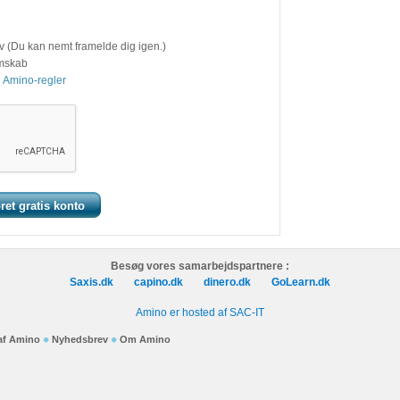
v (Du kan nemt framelde dig igen.)
emskab
 Amino-regler
Besøg vores samarbejdspartnere :
Saxis.dk
capino.dk
dinero.dk
GoLearn.dk
Amino er hosted af SAC-IT
 af Amino
Nyhedsbrev
Om Amino