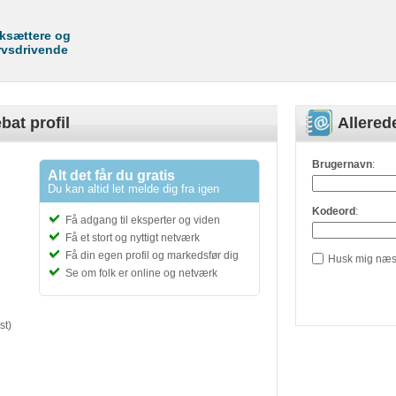
rksættere og
rvsdrivende
bat profil
Allere
Brugernavn
:
Alt det får du gratis
Du kan altid let melde dig fra igen
Kodeord
:
Få adgang til eksperter og viden
Få et stort og nyttigt netværk
Få din egen profil og markedsfør dig
Husk mig næs
Se om folk er online og netværk
st)