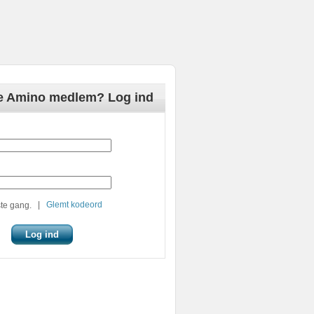
de Amino medlem? Log ind
|
Glemt kodeord
te gang.