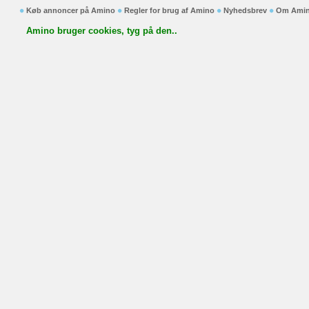
Køb annoncer på Amino
Regler for brug af Amino
Nyhedsbrev
Om Ami
Amino bruger cookies, tyg på den..