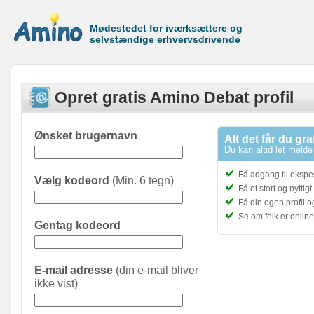
Mødestedet for iværksættere og
selvstændige erhvervsdrivende
Opret gratis Amino Debat profil
Ønsket brugernavn
Alt det får du gra
Du kan altid let melde 
Få adgang til ekspe
Vælg kodeord
(Min. 6 tegn)
Få et stort og nyttig
Få din egen profil 
Se om folk er onlin
Gentag kodeord
E-mail adresse
(din e-mail bliver
ikke vist)