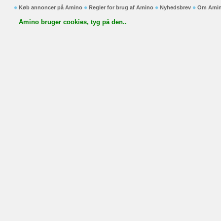
Køb annoncer på Amino
Regler for brug af Amino
Nyhedsbrev
Om Ami
Amino bruger cookies, tyg på den..