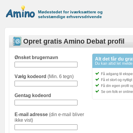
Mødestedet for iværksættere og
selvstændige erhvervsdrivende
Opret gratis Amino Debat profil
Ønsket brugernavn
Alt det får du gra
Du kan altid let melde 
Få adgang til ekspe
Vælg kodeord
(Min. 6 tegn)
Få et stort og nyttig
Få din egen profil 
Se om folk er onlin
Gentag kodeord
E-mail adresse
(din e-mail bliver
ikke vist)