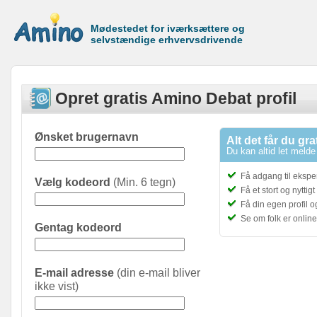
Mødestedet for iværksættere og
selvstændige erhvervsdrivende
Opret gratis Amino Debat profil
Ønsket brugernavn
Alt det får du gra
Du kan altid let melde 
Få adgang til ekspe
Vælg kodeord
(Min. 6 tegn)
Få et stort og nyttig
Få din egen profil 
Se om folk er onlin
Gentag kodeord
E-mail adresse
(din e-mail bliver
ikke vist)