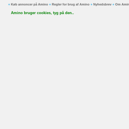
Køb annoncer på Amino
Regler for brug af Amino
Nyhedsbrev
Om Ami
Amino bruger cookies, tyg på den..