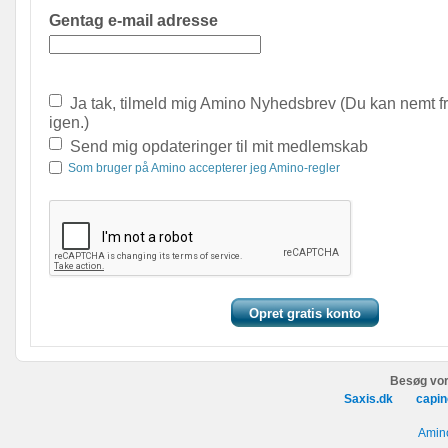
Gentag e-mail adresse
Ja tak, tilmeld mig Amino Nyhedsbrev (Du kan nemt f
igen.)
Send mig opdateringer til mit medlemskab
Som bruger på Amino accepterer jeg Amino-regler
Besøg vor
Saxis.dk
capin
Amino