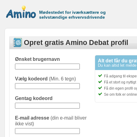
Mødestedet for iværksættere og
selvstændige erhvervsdrivende
Opret gratis Amino Debat profil
Ønsket brugernavn
Alt det får du gra
Du kan altid let melde 
Få adgang til ekspe
Vælg kodeord
(Min. 6 tegn)
Få et stort og nyttig
Få din egen profil 
Se om folk er onlin
Gentag kodeord
E-mail adresse
(din e-mail bliver
ikke vist)