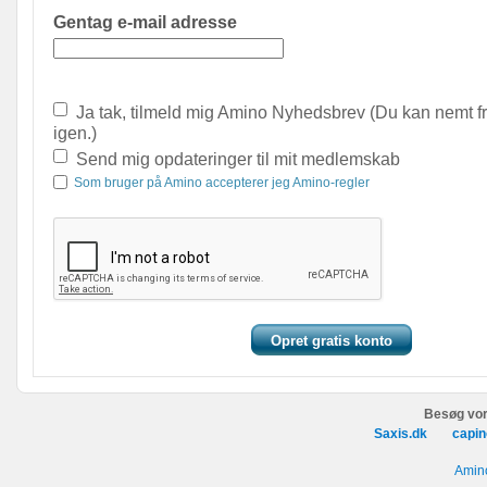
Gentag e-mail adresse
Ja tak, tilmeld mig Amino Nyhedsbrev (Du kan nemt f
igen.)
Send mig opdateringer til mit medlemskab
Som bruger på Amino accepterer jeg Amino-regler
Besøg vor
Saxis.dk
capin
Amino