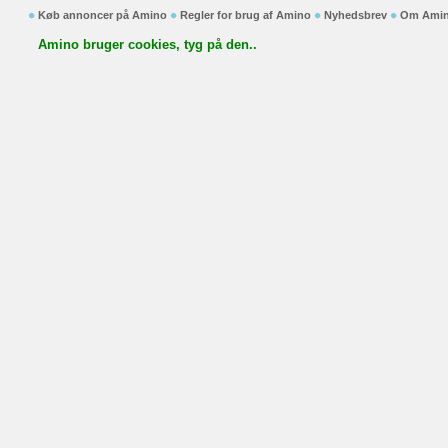
Køb annoncer på Amino
Regler for brug af Amino
Nyhedsbrev
Om Ami
Amino bruger cookies, tyg på den..