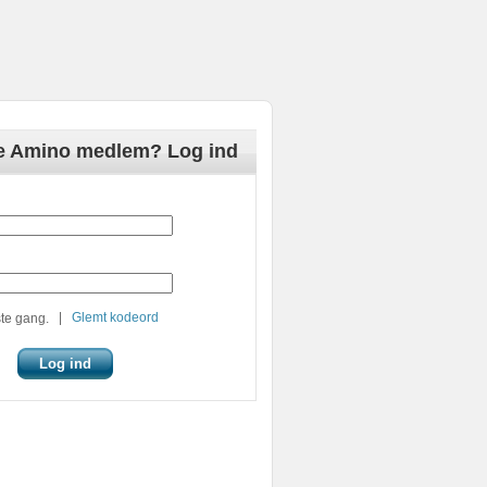
de Amino medlem? Log ind
|
Glemt kodeord
te gang.