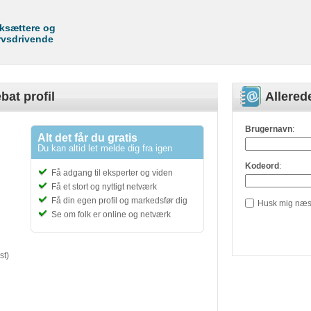
rksættere og
rvsdrivende
bat profil
Allere
Brugernavn
:
Alt det får du gratis
Du kan altid let melde dig fra igen
Kodeord
:
Få adgang til eksperter og viden
Få et stort og nyttigt netværk
Få din egen profil og markedsfør dig
Husk mig næs
Se om folk er online og netværk
st)