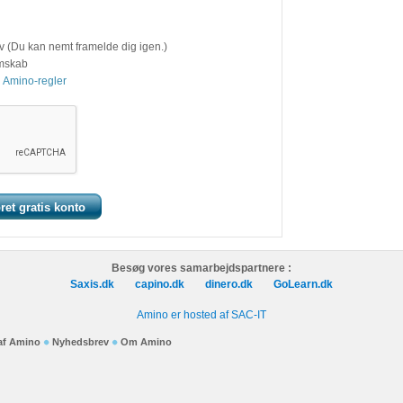
v (Du kan nemt framelde dig igen.)
emskab
 Amino-regler
Besøg vores samarbejdspartnere :
Saxis.dk
capino.dk
dinero.dk
GoLearn.dk
Amino er hosted af SAC-IT
 af Amino
Nyhedsbrev
Om Amino