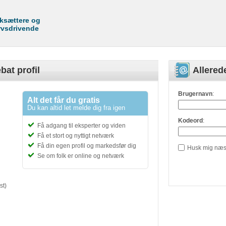
rksættere og
rvsdrivende
bat profil
Allere
Brugernavn
:
Alt det får du gratis
Du kan altid let melde dig fra igen
Kodeord
:
Få adgang til eksperter og viden
Få et stort og nyttigt netværk
Få din egen profil og markedsfør dig
Husk mig næs
Se om folk er online og netværk
st)