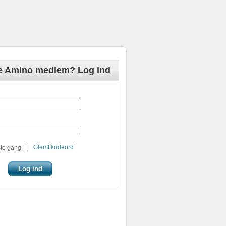
de Amino medlem? Log ind
|
Glemt kodeord
te gang.