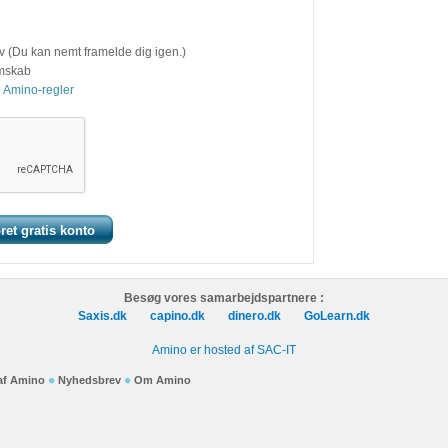
v (Du kan nemt framelde dig igen.)
emskab
 Amino-regler
Besøg vores samarbejdspartnere :
Saxis.dk
capino.dk
dinero.dk
GoLearn.dk
Amino er hosted af SAC-IT
 af Amino
Nyhedsbrev
Om Amino